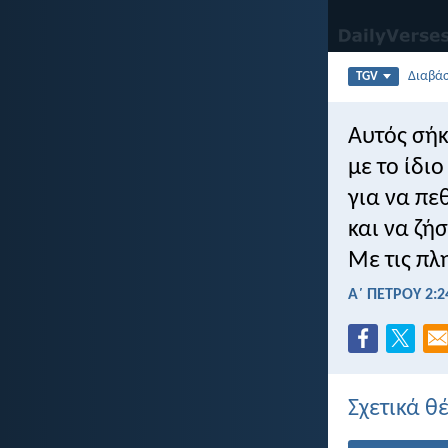
Διαβά
TGV
Αυτός σήκ
με το ίδι
για να πε
και να ζή
Με τις πλ
Α΄ ΠΕΤΡΟΥ 2:2
Σχετικά θ