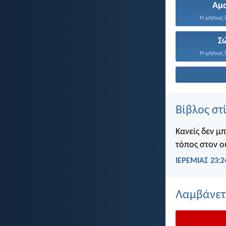
Αμ
Ή μήπως δ
Σ
Ή μήπως δ
Βίβλος στ
Κανείς δεν μ
τόπος στον ο
ΙΕΡΕΜΙΑΣ 23:2
Λαμβάνετε