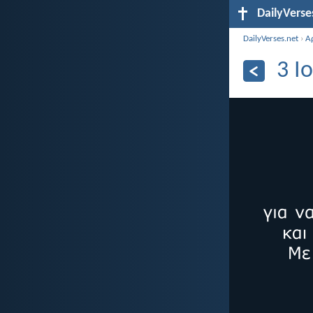
DailyVerse
DailyVerses.net
›
Α
3 Ι