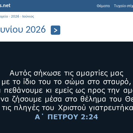
s.net
Θέματα
Τυχαίο στί
ρχείο
›
2026
›
Ιούνιος
ουνίου 2026