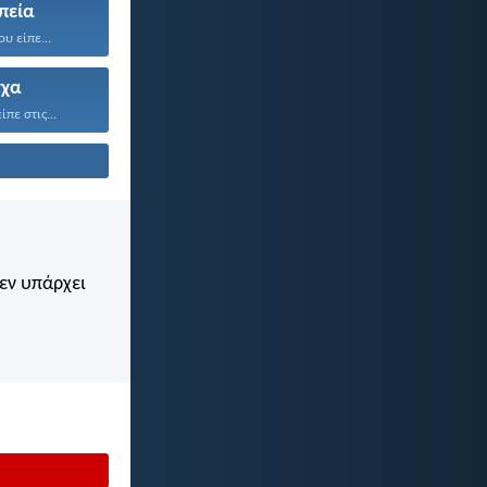
πεία
υ είπε...
χα
πε στις...
Δεν υπάρχει