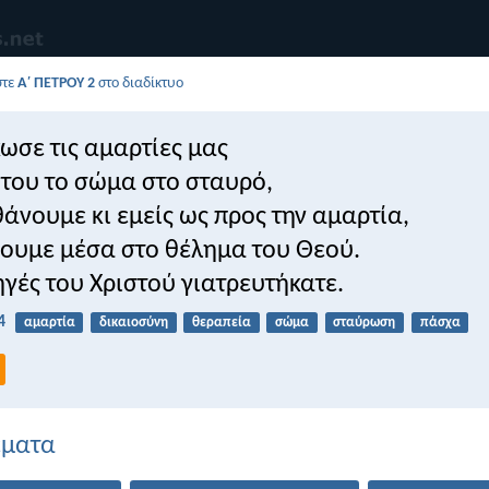
στε
Α΄ ΠΕΤΡΟΥ 2
στο διαδίκτυο
ωσε τις αμαρτίες μας
ο του το σώμα στο σταυρό,
θάνουμε κι εμείς ως προς την αμαρτία,
σουμε μέσα στο θέλημα του Θεού.
ηγές του Χριστού γιατρευτήκατε.
4
αμαρτία
δικαιοσύνη
θεραπεία
σώμα
σταύρωση
πάσχα
έματα