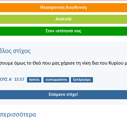
Ηλεκτρονικη διευθυνση
Android
Στον ιστότοπό σας
βλος στίχος
σουμε όμως το Θεό που μας χάρισε τη νίκη δια του Κυρίου 
ΟΥΣ Α΄ 15:57
Ιησούς
ευγνωμοσύνη
ξεπέρασμα
Επόμενο στίχο!
 περισσότερα