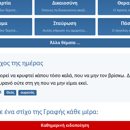
αρτία
Δικαιοσύνη
Θερα
εν ξέρετε...
Όποιος τη δικαιοσύνη ακολουθεί...
Ο Ιησούς το
ώμα
Σταύρωση
Πάσ
εν ξέρετε...
Αυτός σήκωσε τις αμαρτίες...
Ο άγγελος εί
Άλλα θέματα ...
ίχος της ημέρας
πορεί να κρυφτεί κάπου τόσο καλά, που να μην τον βρίσκω. 
υρανό ούτε στη γη που να μην είμαι εκεί.
4
Θεός
ουρανός
 ένα στίχο της Γραφής κάθε μέρα:
Καθημερινή ειδοποίηση