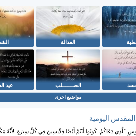
طية
العدالة
الشف
جسد
الصـــــــلب
عيد ال
مواضيع اخرى
 المقدس اليومية
وسِ ٱلَّذِي دَعَاكُمْ، كُونُوا أَنْتُمْ أَيْضًا قِدِّيسِينَ فِي كُلِّ سِيرَةٍ. لِأَنَّهُ مَ