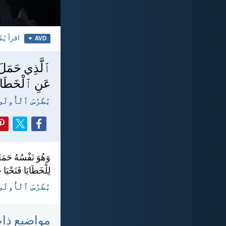
اقرأ
بُط
AVD
ٱلَّذِي حَمَلَ 
عَنِ ٱلْخَطَايَا 
بُطْرُسَ ٱلْأُولَى ٢:‏٤
وَهُوَ نَفْسُهُ حَمَ
لِلْخَطَايَا فَنَحْيَا ح
بُطْرُسَ ٱلْأُولَى ٢:‏٢٤ - H
مواضيع ذا