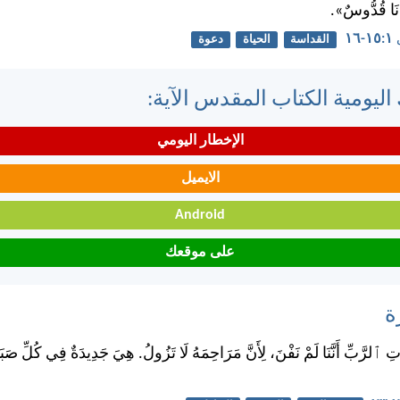
أَنَا قُدُّوسٌ».
١٦
القداسة
الحياة
دعوة
اليومية الكتاب المقدس الآية:
الإخطار اليومي
الايميل
Android
على موقعك
ة
اتِ ٱلرَّبِّ أَنَّنَا لَمْ نَفْنَ، لِأَنَّ مَرَاحِمَهُ لَا تَزُولُ. هِيَ جَدِيدَةٌ فِي كُلِّ صَبَا