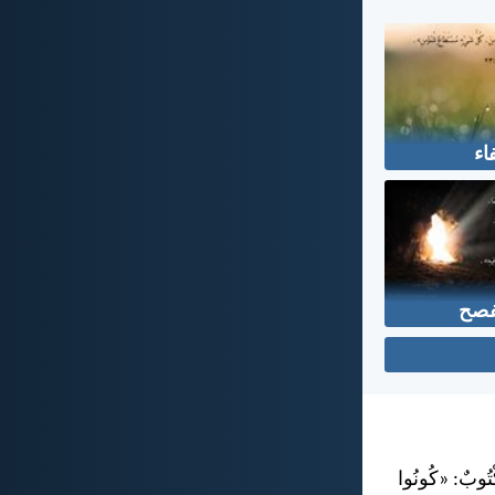
اء
فصح
كْتُوبٌ: «كُونُوا