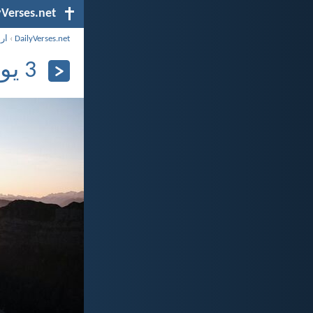
yVerses.net
DailyVerses.net
›
ار
3 يونيو 2026