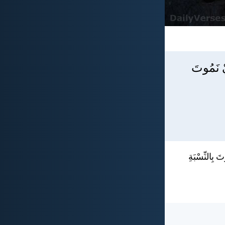
ْ نَمُوتَ
 بِالنِّسْبَةِ