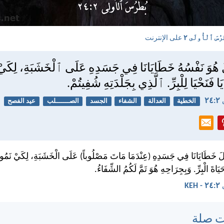
ْرُسَ ٱلْأُولَى ٢
على الإنترنت
هُوَ نَفْسُهُ خَطَايَانَا فِي جَسَدِهِ عَلَى ٱلْخَشَبَةِ، لِكَي
فَنَحْيَا لِلْبِرِّ. ٱلَّذِي بِجَلْدَتِهِ شُفِيتُمْ.
٢
الخطية
العدالة
الشفاء
الجسد
الصـــــــلب
عيد الفصح
لَ خَطَايَانَا فِي جَسَدِهِ (عِنْدَمَا مَاتَ مَصْلُوباً) عَلَى الْخَشَبَةِ، لِكَيْ نَمُوتَ
َيَاةَ الْبِرِّ. وَبِجِرَاحِهِ هُوَ تَمَّ لَكُمُ الشِّفَاءُ.
KE
ت صلة