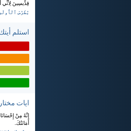
قِدِّيسِينَ لِأَنِّي 
بُطْرُسَ ٱلْأُولَى ١:‏١٥-‏
استلم أيتك 
ايات مختار
إِنَّهُ مِنْ إِحْسَانَ
أَمَانَتُكَ.