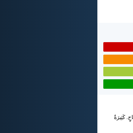
حٍ. كَثِيرَةٌ