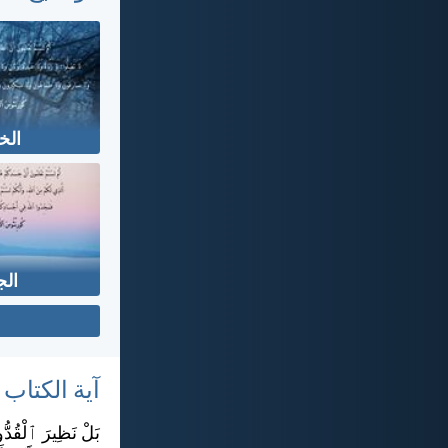
الخ
ال
آية الكتاب
بَلْ نَظِيرَ ٱلْقُدُّ