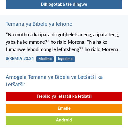
Dihlogotaba tše dingwe
Temana ya Bibele ya lehono
“Na motho a ka ipata
dikgotjheletsaneng,
a ipata teng,
yaba ha ke mmone?”
ho rialo Morena.
“Na ha ke
fumanwe
lehodimong le lefatsheng?”
ho rialo Morena.
JEREMIA 23:24
Modimo
legodimo
Amogela Temana ya Bibele ya Letšatši ka
Letšatši:
Tsebišo ya letšatši ka letšatši
Emeile
Android