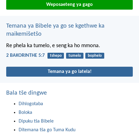
Weposaeteng ya gago
Temana ya Bibele ya go se kgethwe ka
maikemišetšo
Re phela ka tumelo, e seng ka ho mmona.
2 BAKORINTHE 5:7
tshepo
tumelo
bophelo
Temana ya go latela!
Bala tše dingwe
Dihlogotaba
Boloka
Dipuku tša Bibele
Ditemana tša go Tuma Kudu