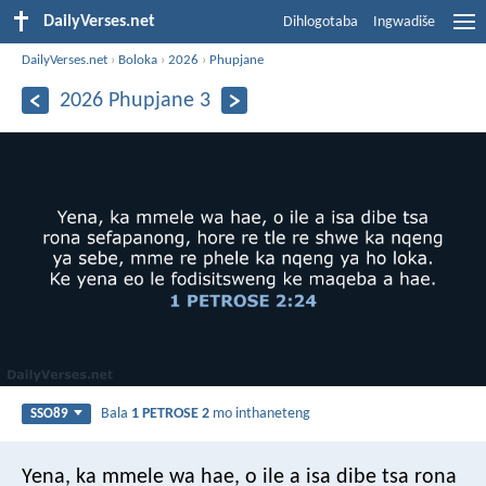
DailyVerses.net
Dihlogotaba
Ingwadiše
DailyVerses.net
›
Boloka
›
2026
›
Phupjane
2026 Phupjane 3
Bala
1 PETROSE 2
mo inthaneteng
SSO89
Yena, ka mmele wa hae, o ile a isa dibe tsa rona