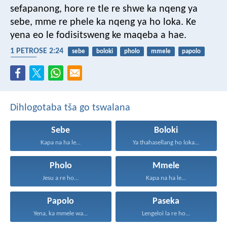
sefapanong, hore re tle re shwe ka nqeng ya
sebe, mme re phele ka nqeng ya ho loka. Ke
yena eo le fodisitsweng ke maqeba a hae.
1 PETROSE 2:24
sebe
boloki
pholo
mmele
papolo
paseka
Dihlogotaba tša go tswalana
Sebe
Boloki
Kapa na ha le...
Ya thahasellang ho loka...
Pholo
Mmele
Jesu a re ho...
Kapa na ha le...
Papolo
Paseka
Yena, ka mmele wa...
Lengeloi la re ho...