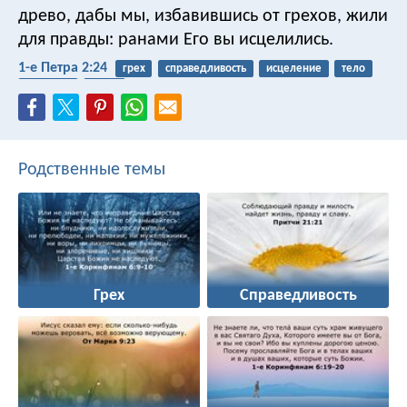
древо, дабы мы, избавившись от грехов, жили
для правды: ранами Его вы исцелились.
1-е Петра 2:24
грех
справедливость
исцеление
тело
распятие
пасха
Родственные темы
Грех
Справедливость