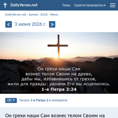
DailyVerses.net
Темы
Зарегистрироваться
DailyVerses.net
›
Архив
›
2026
›
Июнь
3 июня 2026 г.
Читать
1-е Петра 2
в интернете
СП
Он грехи наши Сам вознес телом Своим на