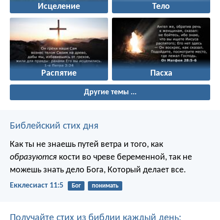
Исцеление
Тело
Распятие
Пасха
Другие темы ...
Библейский стих дня
Как ты не знаешь путей ветра и того, как
образуются
кости во чреве беременной, так не
можешь знать дело Бога, Который делает все.
Екклесиаст 11:5
Бог
понимать
Получайте стих из библии каждый день: