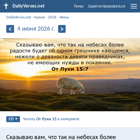
DailyVerses.net
Темы
Зарегистрироваться
DailyVerses.net
›
Архив
›
2026
›
Июнь
4 июня 2026 г.
Читать
От Луки 15
в интернете
СП
Сказываю вам, что так на небесах более