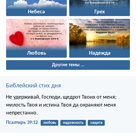
Небеса
Грех
Любовь
Надежда
Другие темы ...
Библейский стих дня
Не удерживай, Господи, щедрот Твоих от меня;
милость Твоя и истина Твоя да охраняют меня
непрестанно.
Псалтирь 39:12
любовь
надежность
защита