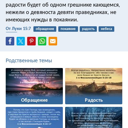
радости будет об одном грешнике кающемся,
нежели о девяноста девяти праведниках, не
имеющих нужды в покаянии.
От Луки 15:7
обращение
покаяние
радость
небеса
грех
Родственные темы
Обращение
Радость