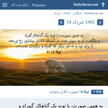
DailyVerses.net
موضوع ها
برای ثبت نام
DailyVerses.net
›
بایگانی
›
2026
›
خرداد
1405 خرداد 14
لوقا ۱۵
بصورت آنلاین بخوانید
PCB
به همين صورت، با توبه يک گناهكار گمراه و