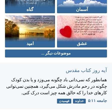
آسمان
گناه
عشق
امید
موضوعات دیگر ...
آیه روز کتاب مقدس
همانطور كه نمی‌دانی باد چگونه می‌وزد و يا بدن كودک
چگونه در رحم مادرش شكل می‌گيرد، همچنين نمی‌توانی
كارهای خدا را كه خالق همه چيز است درک كنی.
جامعه ۱۱:‏۵
خداوند
فهمیدن