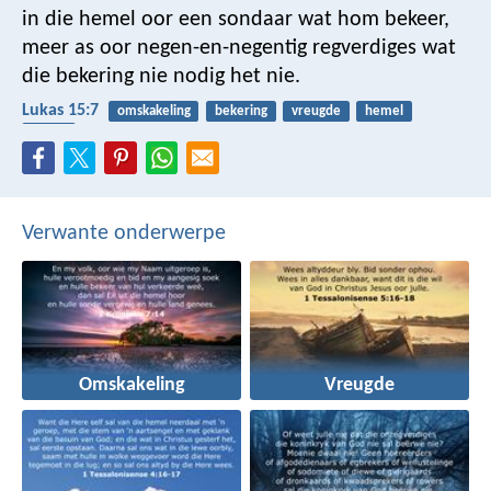
in die hemel oor een sondaar wat hom bekeer,
meer as oor negen-en-negentig regverdiges wat
die bekering nie nodig het nie.
Lukas 15:7
omskakeling
bekering
vreugde
hemel
sonde
Verwante onderwerpe
Omskakeling
Vreugde