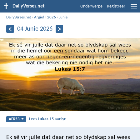
DailyVerses.net
Onderwerpe
Registreer
DailyVerses.net
›
Argief
›
2026
›
Junie
04 Junie 2026
Lees
Lukas 15
aanlyn
AFR53
Ek sê vir julle dat daar net so blydskap sal wees