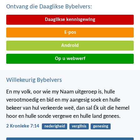
Ontvang die Daaglikse Bybelvers:
Daaglikse kennisgewing
E-pos
Android
Op u webwerf
Willekeurig Bybelvers
En my volk, oor wie my Naam uitgeroep is, hulle
verootmoedig en bid en my aangesig soek en hulle
bekeer van hul verkeerde weë, dan sal Ék uit die hemel
hoor en hulle sonde vergewe en hulle land genees.
2 Kronieke 7:14
nederigheid
vergifnis
genesing