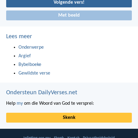
Volgende vers!
Met beeld
Lees meer
Onderwerpe
Argief
Bybelboeke
Gewildste verse
Ondersteun DailyVerses.net
Help
my
om die Woord van God te versprei:
Skenk