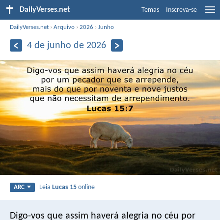
DailyVerses.net
Temas
Inscreva-se
DailyVerses.net
›
Arquivo
›
2026
›
Junho
4 de junho de 2026
Leia
Lucas 15
online
ARC
Digo-vos que assim haverá alegria no céu por