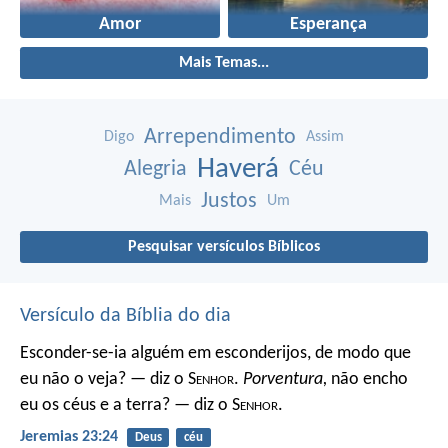
Amor
Esperança
Mais Temas...
Arrependimento
Digo
Assim
Haverá
Alegria
Céu
Justos
Mais
Um
Pesquisar versículos Bíblicos
Versículo da Bíblia do dia
Esconder-se-ia alguém em esconderijos, de modo que
eu não o veja? — diz o S
enhor
.
Porventura,
não encho
eu os céus e a terra? — diz o S
enhor
.
Jeremias 23:24
Deus
céu