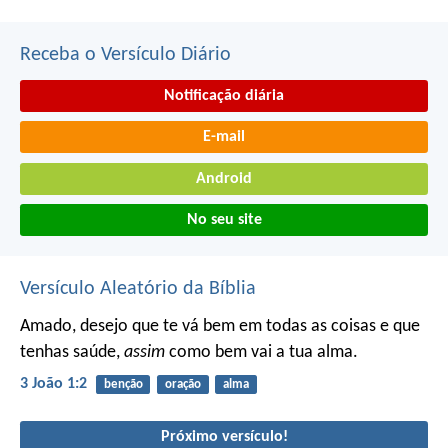
Receba o Versículo Diário
Notificação diária
E-mail
Android
No seu site
Versículo Aleatório da Bíblia
Amado, desejo que te vá bem em todas as coisas e que
tenhas saúde,
assim
como bem vai a tua alma.
3 João 1:2
benção
oração
alma
Próximo versículo!