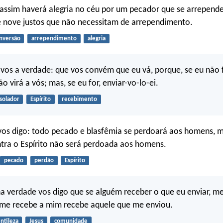
assim haverá alegria no céu por um pecador que se arrepende
e nove justos que não necessitam de arrependimento.
nversão
arrependimento
alegria
-vos a verdade: que vos convém que eu vá, porque, se eu não f
 virá a vós; mas, se eu for, enviar-vo-lo-ei.
solador
Espírito
recebimento
vos digo: todo pecado e blasfêmia se perdoará aos homens, 
tra o Espírito não será perdoada aos homens.
pecado
perdão
Espírito
a verdade vos digo que se alguém receber o que eu enviar, m
me recebe a mim recebe aquele que me enviou.
ntileza
Jesus
comunidade