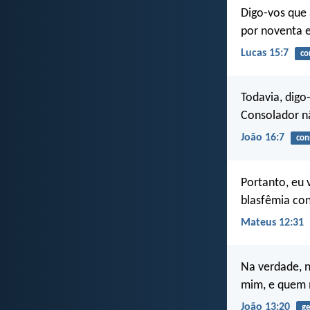
Digo-vos que 
por noventa 
Lucas 15:7
co
Todavia, digo
Consolador não
João 16:7
con
Portanto, eu 
blasfêmia con
Mateus 12:31
Na verdade, n
mim, e quem 
João 13:20
ge