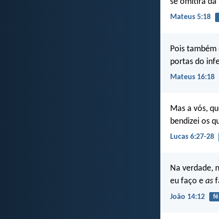
se omitirá da
Mateus 5:18
Pois também e
portas do inf
Mateus 16:18
Mas a vós, qu
bendizei os q
Lucas 6:27-28
Na verdade, 
eu faço e
as
f
João 14:12
fé