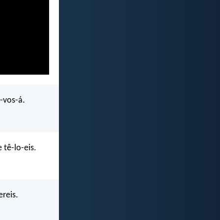
e-vos-á.
 tê-lo-eis.
reis.