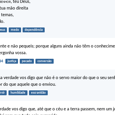
S
enhor
, teu Deus,
tua mão direita
o temas,
do.
eus
medo
dependência
ente e não pequeis; porque alguns ainda não têm o conhecim
ergonha vossa.
34
justiça
pecado
conversão
na verdade vos digo
que
não é o servo maior do que o seu sen
r do que aquele que o enviou.
rvir
humildade
escravidão
dade vos digo que, até que o céu e a terra passem, nem um jo