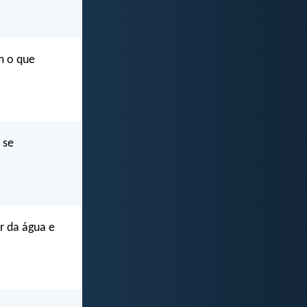
m o que
 se
r da água e