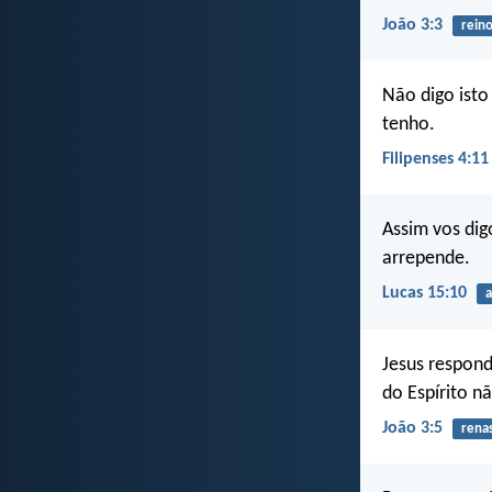
João 3:3
rein
Não digo ist
tenho.
Filipenses 4:11
Assim vos dig
arrepende.
Lucas 15:10
a
Jesus respond
do Espírito n
João 3:5
rena