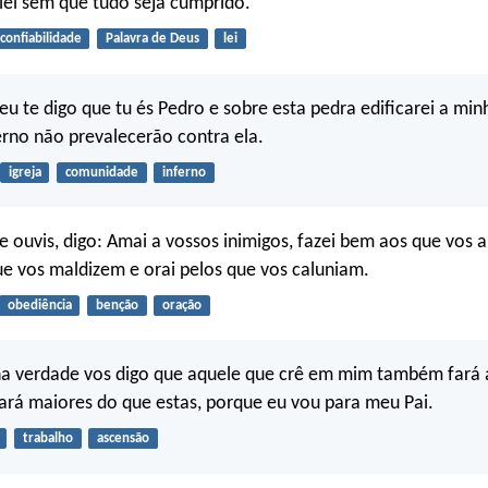
 lei sem que tudo seja cumprido.
confiabilidade
Palavra de Deus
lei
u te digo que tu és Pedro e sobre esta pedra edificarei a minh
erno não prevalecerão contra ela.
igreja
comunidade
inferno
e ouvis, digo: Amai a vossos inimigos, fazei bem aos que vos 
ue vos maldizem e orai pelos que vos caluniam.
obediência
benção
oração
na verdade vos digo que aquele que crê em mim também fará 
ará maiores do que estas, porque eu vou para meu Pai.
trabalho
ascensão