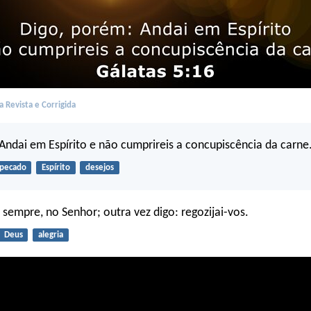
 Revista e Corrigida
Andai em Espírito e não cumprireis a concupiscência da carne
pecado
Espírito
desejos
, sempre, no Senhor; outra vez digo: regozijai-vos.
Deus
alegria