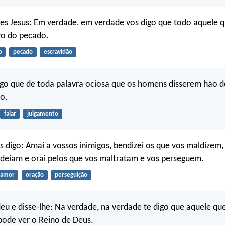
es Jesus: Em verdade, em verdade vos digo que todo aquele 
vo do pecado.
o
pecado
escravidão
go que de toda palavra ociosa que os homens disserem hão d
zo.
falar
julgamento
s digo: Amai a vossos inimigos, bendizei os que vos maldizem,
deiam e orai pelos que vos maltratam e vos perseguem.
amor
oração
perseguição
eu e disse-lhe: Na verdade, na verdade te digo que aquele qu
pode ver o Reino de Deus.