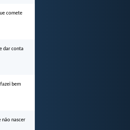
que comete
e dar conta
 fazei bem
e não nascer