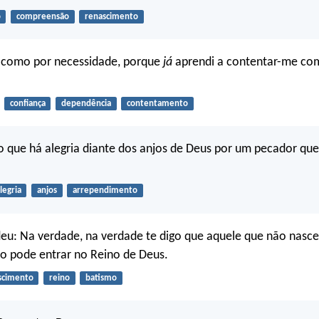
o
compreensão
renascimento
o como por necessidade, porque
já
aprendi a contentar-me co
confiança
dependência
contentamento
o que há alegria diante dos anjos de Deus por um pecador que
legria
anjos
arrependimento
eu: Na verdade, na verdade te digo que aquele que não nasce
ão pode entrar no Reino de Deus.
scimento
reino
batismo