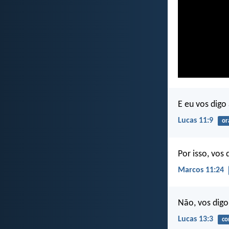
E eu vos digo 
Lucas 11:9
or
Por isso, vos
Marcos 11:24
Não, vos digo
Lucas 13:3
co