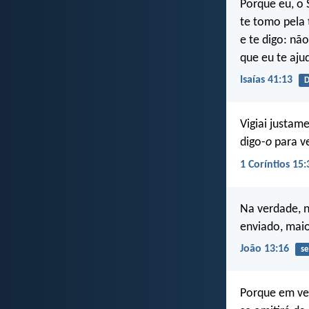
Porque eu, o 
te tomo pela 
e te digo: nã
que eu te aju
Isaías 41:13
D
Vigiai justam
digo-
o
para v
1 Coríntios 15:
Na verdade, 
enviado, maio
João 13:16
se
Porque em ver