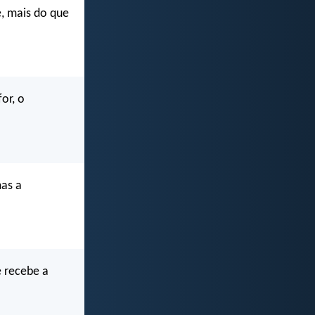
, mais do que
or, o
mas a
e recebe a