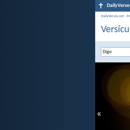
DailyVerse
DailyVerses.net
›
P
Versícu
«