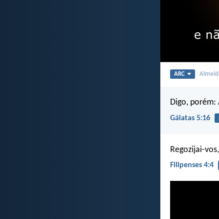
ARC
Almeida
Digo, porém: 
Gálatas 5:16
Regozijai-vos
Filipenses 4:4