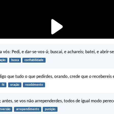
a vós: Pedi, e dar-se-vos-á; buscai, e achareis; batei, e abrir-s
ação
busca
confiabilidade
 digo que tudo o que pedirdes, orando, crede que
o
recebereis e
fé
oração
recebimento
; antes, se vos não arrependerdes, todos de igual modo perece
nversão
arrependimento
punição