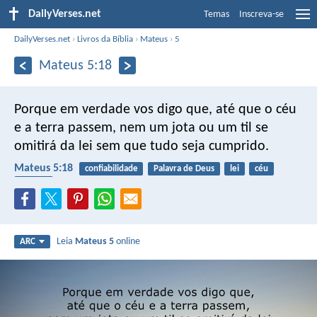
DailyVerses.net
Temas
Inscreva-se
DailyVerses.net
›
Livros da Bíblia
›
Mateus
›
5
Mateus 5:18
Porque em verdade vos digo que, até que o céu
e a terra passem, nem um jota ou um til se
omitirá da lei sem que tudo seja cumprido.
Mateus 5:18
confiabilidade
Palavra de Deus
lei
céu
mundo
Leia
Mateus 5
online
ARC