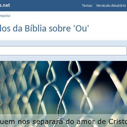
s.net
Temas
Versículo Aleatório
esquisa
los da Bíblia sobre 'Ou'