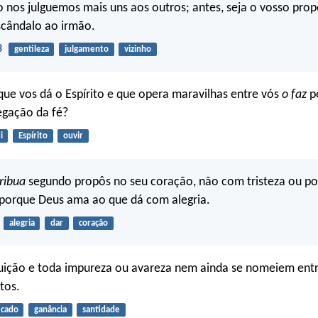
 nos julguemos mais uns aos outros; antes, seja o vosso prop
scândalo ao irmão.
3
gentileza
julgamento
vizinho
 que vos dá o Espírito e que opera maravilhas entre vós
o faz
pe
regação da fé?
i
Espírito
ouvir
ribua
segundo propôs no seu coração, não com tristeza ou po
 porque Deus ama ao que dá com alegria.
alegria
dar
coração
tuição e toda impureza ou avareza nem ainda se nomeiem ent
tos.
cado
ganância
santidade