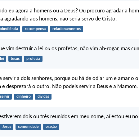
ado eu agora a homens ou a Deus? Ou procuro agradar a hom
da agradando aos homens, não seria servo de Cristo.
obediência
recompensa
relacionamentos
ue vim destruir a lei
ou
os profetas; não vim ab-rogar, mas cum
lei
Jesus
profecia
servir a dois senhores, porque ou há de odiar um e amar o o
 e desprezará o outro. Não podeis servir a Deus e a Mamom.
servir
dinheiro
dívidas
stiverem dois ou três reunidos em meu nome, aí estou eu no
Jesus
comunidade
oração