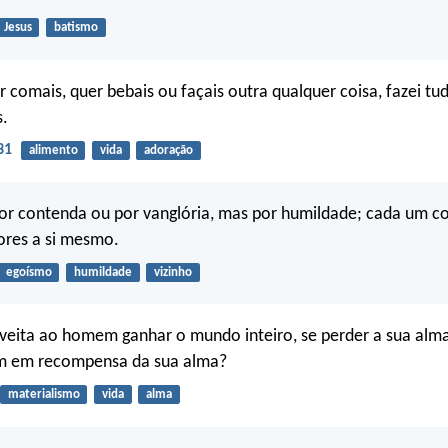
Jesus
batismo
r comais, quer bebais ou façais outra qualquer coisa, fazei tu
s.
31
alimento
vida
adoração
or contenda ou por vanglória, mas por humildade; cada um co
ores a si mesmo.
egoísmo
humildade
vizinho
veita ao homem ganhar o mundo inteiro, se perder a sua alm
m em recompensa da sua alma?
materialismo
vida
alma