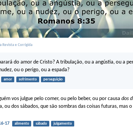
 Revista e Corrigida
rará do amor de Cristo? A tribulação, ou a angústia, ou a pe
nudez, ou o perigo, ou a espada?
amor
sofrimento
perseguição
guém vos julgue pelo comer, ou pelo beber, ou por causa
dos d
a, ou dos sábados, que são sombras das coisas futuras, mas 
16-17
alimento
sábado
julgamento