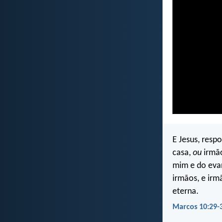
E Jesus, resp
casa,
ou
irmão
mim e do evan
irmãos, e irm
eterna.
Marcos 10:29-