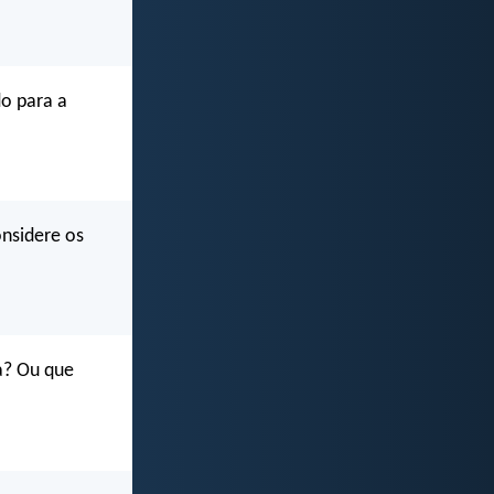
do para a
nsidere os
a? Ou que