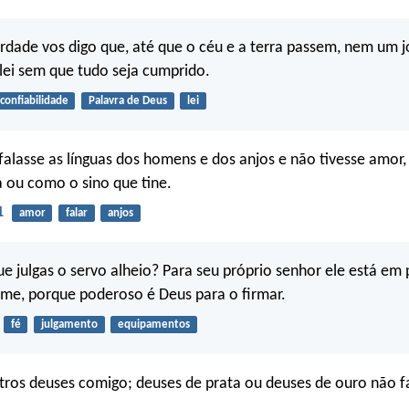
dade vos digo que, até que o céu e a terra passem, nem um jo
 lei sem que tudo seja cumprido.
confiabilidade
Palavra de Deus
lei
falasse as línguas dos homens e dos anjos e não tivesse amor,
 ou como o sino que tine.
1
amor
falar
anjos
e julgas o servo alheio? Para seu próprio senhor ele está em 
rme, porque poderoso é Deus para o firmar.
fé
julgamento
equipamentos
tros deuses comigo; deuses de prata ou deuses de ouro não f