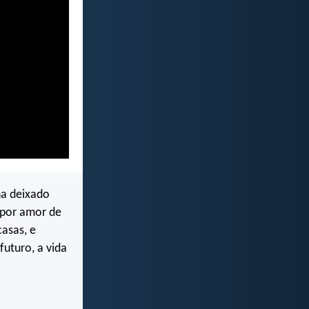
ha deixado
, por amor de
asas, e
futuro, a vida