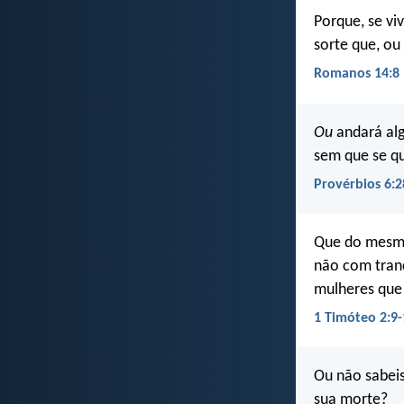
Porque, se v
sorte que, o
Romanos 14:8
Ou
andará alg
sem que se q
Provérbios 6:2
Que do mesmo
não com tranç
mulheres que 
1 Timóteo 2:9-
Ou não sabeis
sua morte?