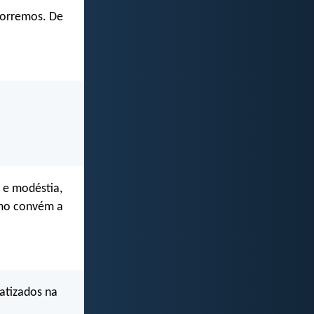
morremos. De
 e modéstia,
omo convém a
atizados na