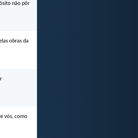
ósito não pôr
las obras da
r
re vós, como