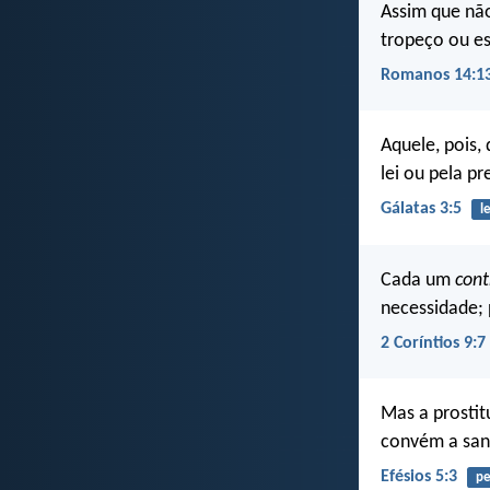
Assim que não
tropeço ou e
Romanos 14:1
Aquele, pois,
lei ou pela p
Gálatas 3:5
le
Cada um
cont
necessidade;
2 Coríntios 9:7
Mas a prosti
convém a san
Efésios 5:3
pe