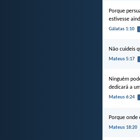
Porque persu
estivesse ain
Gálatas 1:10
Não cuideis q
Mateus 5:17
Ninguém pode 
dedicará a um
Mateus 6:24
Porque onde e
Mateus 18:20