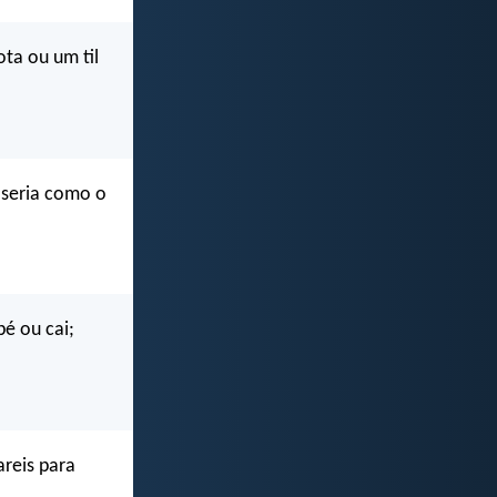
ta ou um til
 seria como o
pé ou cai;
areis para