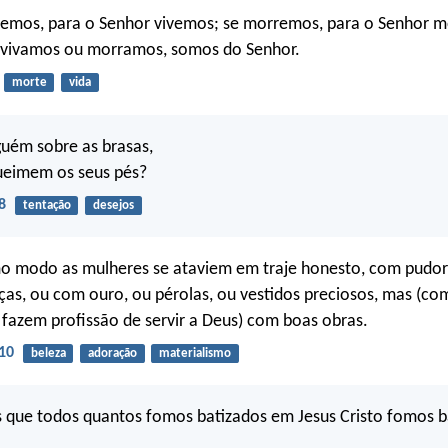
ivemos, para o Senhor vivemos; se morremos, para o Senhor 
u vivamos ou morramos, somos do Senhor.
morte
vida
uém sobre as brasas,
ueimem os seus pés?
8
tentação
desejos
 modo as mulheres se ataviem em traje honesto, com pudor
as, ou com ouro, ou pérolas, ou vestidos preciosos, mas (c
fazem profissão de servir a Deus) com boas obras.
10
beleza
adoração
materialismo
 que todos quantos fomos batizados em Jesus Cristo fomos b