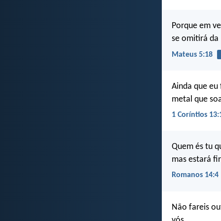
Porque em ver
se omitirá da
Mateus 5:18
Ainda que eu 
metal que soa
1 Coríntios 13:
Quem és tu qu
mas estará fi
Romanos 14:4
Não fareis ou
vós.