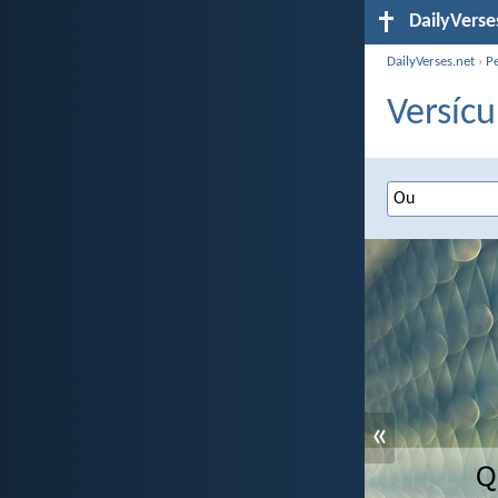
DailyVerse
DailyVerses.net
›
P
Versícu
«