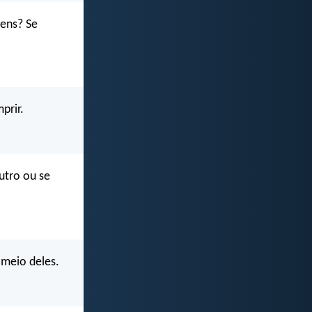
ens? Se
prir.
utro ou se
 meio deles.