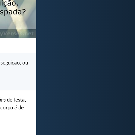
rseguição, ou
ias
de festa,
o corpo
é
de