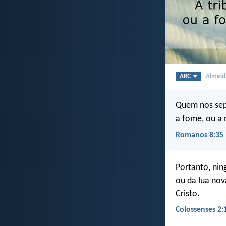
ARC
Almeida
Quem nos sepa
a fome, ou a 
Romanos 8:35
Portanto, nin
ou da lua nov
Cristo.
Colossenses 2: