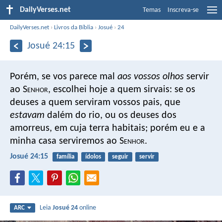
DailyVerses.net
Temas
Inscreva-se
DailyVerses.net
›
Livros da Bíblia
›
Josué
›
24
Josué 24:15
Porém, se vos parece mal
aos vossos olhos
servir
ao S
enhor
, escolhei hoje a quem sirvais: se os
deuses a quem serviram vossos pais, que
estavam
dalém do rio, ou os deuses dos
amorreus, em cuja terra habitais; porém eu e a
minha casa serviremos ao S
enhor
.
Josué 24:15
família
ídolos
seguir
servir
Leia
Josué 24
online
ARC