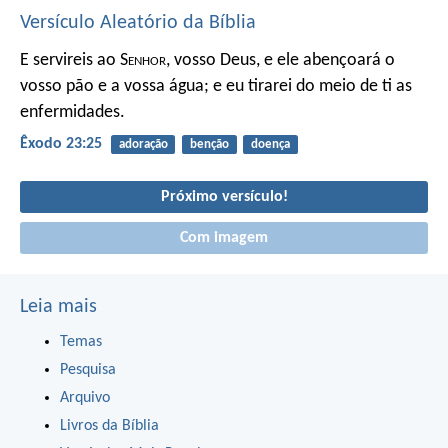
Versículo Aleatório da Bíblia
E servireis ao S
enhor
, vosso Deus, e ele abençoará o
vosso pão e a vossa água; e eu tirarei do meio de ti as
enfermidades.
Êxodo 23:25
adoração
benção
doença
Próximo versículo!
Com imagem
Leia mais
Temas
Pesquisa
Arquivo
Livros da Bíblia