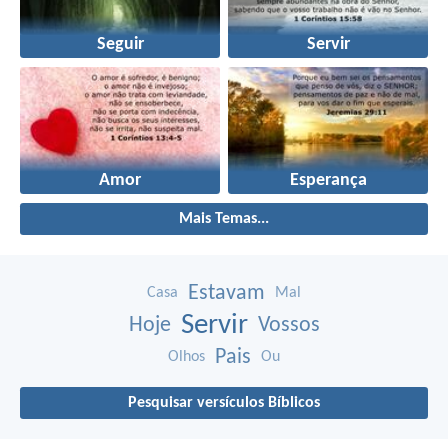
Seguir
Servir
Amor
Esperança
Mais Temas...
Estavam
Casa
Mal
Servir
Hoje
Vossos
Pais
Olhos
Ou
Pesquisar versículos Bíblicos