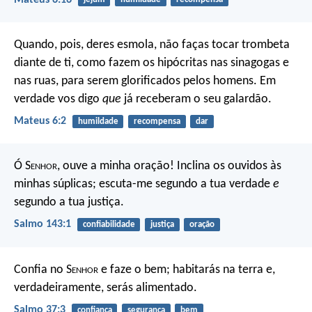
Quando, pois, deres esmola, não faças tocar trombeta
diante de ti, como fazem os hipócritas nas sinagogas e
nas ruas, para serem glorificados pelos homens. Em
verdade vos digo
que
já receberam o seu galardão.
Mateus 6:2
humildade
recompensa
dar
Ó S
enhor
, ouve a minha oração!
Inclina os ouvidos às
minhas súplicas;
escuta-me segundo a tua verdade
e
segundo a tua justiça.
Salmo 143:1
confiabilidade
justiça
oração
Confia no S
enhor
e faze o bem;
habitarás na terra e,
verdadeiramente, serás alimentado.
Salmo 37:3
confiança
segurança
bem