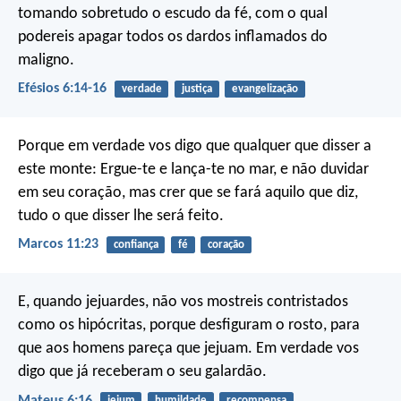
tomando sobretudo o escudo da fé, com o qual
podereis apagar todos os dardos inflamados do
maligno.
Efésios 6:14-16
verdade
justiça
evangelização
Porque em verdade vos digo que qualquer que disser a
este monte: Ergue-te e lança-te no mar, e não duvidar
em seu coração, mas crer que se fará aquilo que diz,
tudo o que disser lhe será feito.
Marcos 11:23
confiança
fé
coração
E, quando jejuardes, não vos mostreis contristados
como os hipócritas, porque desfiguram o rosto, para
que aos homens pareça que jejuam. Em verdade vos
digo que já receberam o seu galardão.
Mateus 6:16
jejum
humildade
recompensa