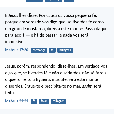
E Jesus lhes disse: Por causa da vossa pequena fé;
porque em verdade vos digo que, se tiverdes fé como
um grão de mostarda, direis a este monte: Passa daqui
para acolá — e há de passar; e nada vos será
impossível.
Mateus 17:20
confiança
fé
milagres
Jesus, porém, respondendo, disse-lhes: Em verdade vos
digo
que,
se tiverdes fé e não duvidardes, não só fareis
o que foi feito à figueira, mas até, se a este monte
disserdes: Ergue-te e precipita-te no mar,
assim
será
feito.
Mateus 21:21
fé
falar
milagres