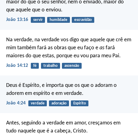
maior do que o seu senhor, nem o enviado, maior do
que aquele que o enviou.
João 13:16
servir
humildade
escravidão
Na verdade, na verdade vos digo que aquele que crê em
mim também fará as obras que eu faço e
as
fará
maiores do que estas, porque eu vou para meu Pai.
João 14:12
fé
trabalho
ascensão
Deus é Espírito, e importa que os que o adoram o
adorem em espírito e em verdade.
João 4:24
verdade
adoração
Espírito
Antes, seguindo a verdade em amor, cresçamos em
tudo naquele que é a cabeça, Cristo.