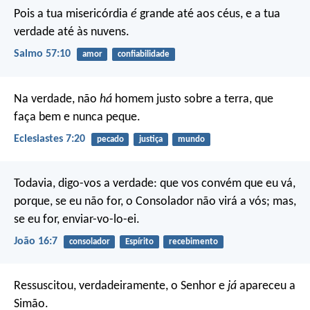
Pois a tua misericórdia
é
grande até aos céus,
e a tua
verdade até às nuvens.
Salmo 57:10
amor
confiabilidade
Na verdade, não
há
homem justo sobre a terra, que
faça bem e nunca peque.
Eclesiastes 7:20
pecado
justiça
mundo
Todavia, digo-vos a verdade: que vos convém que eu vá,
porque, se eu não for, o Consolador não virá a vós; mas,
se eu for, enviar-vo-lo-ei.
João 16:7
consolador
Espírito
recebimento
Ressuscitou, verdadeiramente, o Senhor e
já
apareceu a
Simão.