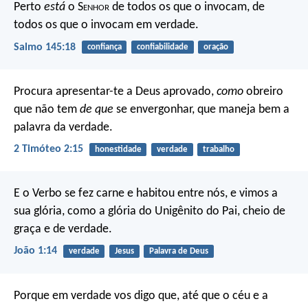
Perto
está
o S
enhor
de todos os que o invocam,
de
todos os que o invocam em verdade.
Salmo 145:18
confiança
confiabilidade
oração
Procura apresentar-te a Deus aprovado,
como
obreiro
que não tem
de que
se envergonhar, que maneja bem a
palavra da verdade.
2 Timóteo 2:15
honestidade
verdade
trabalho
E o Verbo se fez carne e habitou entre nós, e vimos a
sua glória, como a glória do Unigênito do Pai, cheio de
graça e de verdade.
João 1:14
verdade
Jesus
Palavra de Deus
Porque em verdade vos digo que, até que o céu e a