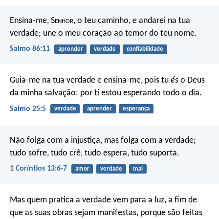
Ensina-me, S
enhor
, o teu caminho,
e
andarei na tua
verdade;
une o meu coração ao temor do teu nome.
Salmo 86:11
aprender
verdade
confiabilidade
Guia-me na tua verdade e ensina-me,
pois tu
és
o Deus
da minha salvação;
por ti estou esperando todo o dia.
Salmo 25:5
verdade
aprender
esperança
Não folga com a injustiça, mas folga com a verdade;
tudo sofre, tudo crê, tudo espera, tudo suporta.
1 Coríntios 13:6-7
amor
verdade
mal
Mas quem pratica a verdade vem para a luz, a fim de
que as suas obras sejam manifestas, porque são feitas