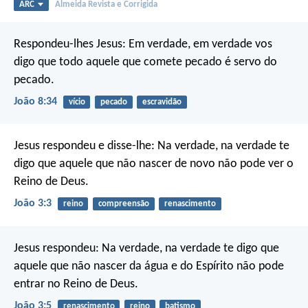
ARC
Almeida Revista e Corrigida
Respondeu-lhes Jesus: Em verdade, em verdade vos
digo que todo aquele que comete pecado é servo do
pecado.
João 8:34
vício
pecado
escravidão
Jesus respondeu e disse-lhe: Na verdade, na verdade te
digo que aquele que não nascer de novo não pode ver o
Reino de Deus.
João 3:3
reino
compreensão
renascimento
Jesus respondeu: Na verdade, na verdade te digo que
aquele que não nascer da água e do Espírito não pode
entrar no Reino de Deus.
João 3:5
renascimento
reino
batismo