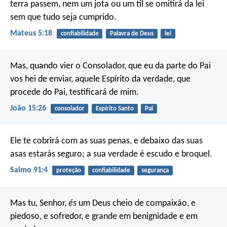
terra passem, nem um jota ou um til se omitirá da lei
sem que tudo seja cumprido.
Mateus 5:18
confiabilidade
Palavra de Deus
lei
Mas, quando vier o Consolador, que eu da parte do Pai
vos hei de enviar, aquele Espírito da verdade, que
procede do Pai, testificará de mim.
João 15:26
consolador
Espírito Santo
Pai
Ele te cobrirá com as suas penas,
e debaixo das suas
asas estarás seguro;
a sua verdade é escudo e broquel.
Salmo 91:4
proteção
confiabilidade
segurança
Mas tu, Senhor,
és
um Deus cheio de compaixão, e
piedoso,
e sofredor, e grande em benignidade e em