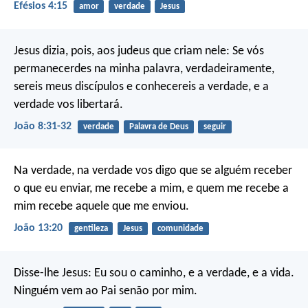
Efésios 4:15
amor
verdade
Jesus
Jesus dizia, pois, aos judeus que criam nele: Se vós
permanecerdes na minha palavra, verdadeiramente,
sereis meus discípulos e conhecereis a verdade, e a
verdade vos libertará.
João 8:31-32
verdade
Palavra de Deus
seguir
Na verdade, na verdade vos digo que se alguém receber
o que eu enviar, me recebe a mim, e quem me recebe a
mim recebe aquele que me enviou.
João 13:20
gentileza
Jesus
comunidade
Disse-lhe Jesus: Eu sou o caminho, e a verdade, e a vida.
Ninguém vem ao Pai senão por mim.