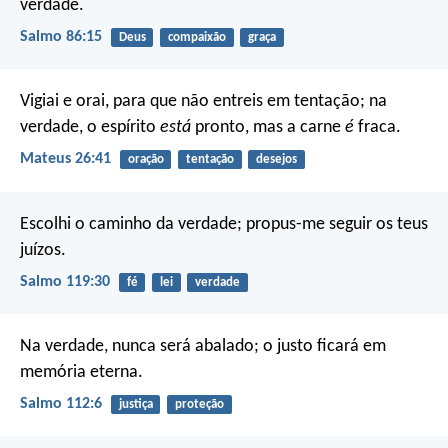
verdade.
Salmo 86:15
Deus
compaixão
graça
Vigiai e orai, para que não entreis em tentação; na
verdade, o espírito
está
pronto, mas a carne
é
fraca.
Mateus 26:41
oração
tentação
desejos
Escolhi o caminho da verdade;
propus-me seguir os teus
juízos.
Salmo 119:30
fé
lei
verdade
Na verdade, nunca será abalado;
o justo ficará em
memória eterna.
Salmo 112:6
justiça
proteção