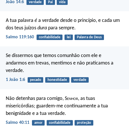
João 14:6
verdade
Pai
vida
A tua palavra
é
a verdade desde o princípio,
e cada um
dos teus juízos
dura
para sempre.
Salmo 119:160
confiabilidade
lei
Palavra de Deus
Se dissermos que temos comunhão com ele e
andarmos em trevas, mentimos e não praticamos a
verdade.
1 João 1:6
pecado
honestidade
verdade
Não detenhas para comigo, S
enhor
, as tuas
misericórdias;
guardem-me continuamente a tua
benignidade e a tua verdade.
Salmo 40:11
amor
confiabilidade
proteção