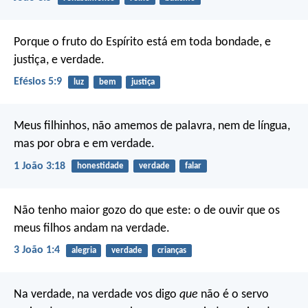
Porque o fruto do Espírito está em toda bondade, e
justiça, e verdade.
Efésios 5:9
luz
bem
justiça
Meus filhinhos, não amemos de palavra, nem de língua,
mas por obra e em verdade.
1 João 3:18
honestidade
verdade
falar
Não tenho maior gozo do que este: o de ouvir que os
meus filhos andam na verdade.
3 João 1:4
alegria
verdade
crianças
Na verdade, na verdade vos digo
que
não é o servo