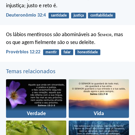
injustiça;
justo e reto é.
Deuteronômio 32:4
santidade
justiça
confiabilidade
Os lábios mentirosos
são
abomináveis ao S
enhor
,
mas
os que agem fielmente
são
o seu deleite.
Provérbios 12:22
mentir
falar
honestidade
Temas relacionados
Verdade
Vida