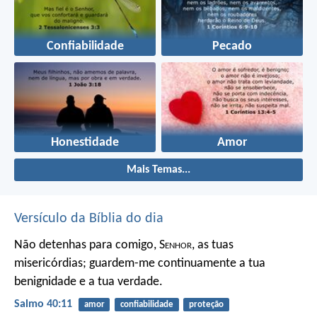
Confiabilidade
Pecado
Honestidade
Amor
Mais Temas...
Versículo da Bíblia do dia
Não detenhas para comigo, S
enhor
, as tuas
misericórdias;
guardem-me continuamente a tua
benignidade e a tua verdade.
Salmo 40:11
amor
confiabilidade
proteção