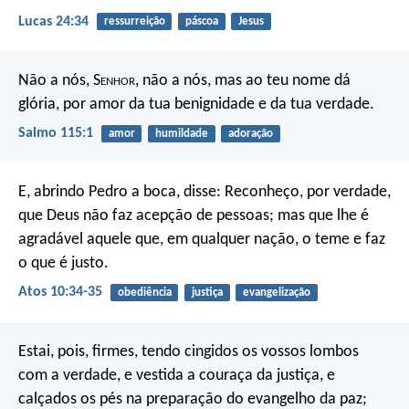
Lucas 24:34
ressurreição
páscoa
Jesus
Não a nós, S
enhor
, não a nós,
mas ao teu nome dá
glória,
por amor da tua benignidade e da tua verdade.
Salmo 115:1
amor
humildade
adoração
E, abrindo Pedro a boca, disse: Reconheço, por verdade,
que Deus não faz acepção de pessoas; mas que lhe é
agradável aquele que, em qualquer nação, o teme e faz
o que é justo.
Atos 10:34-35
obediência
justiça
evangelização
Estai, pois, firmes, tendo cingidos os vossos lombos
com a verdade, e vestida a couraça da justiça, e
calçados os pés na preparação do evangelho da paz;