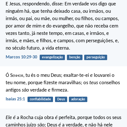
E Jesus, respondendo, disse: Em verdade vos digo que
ninguém há, que tenha deixado casa,
ou
irmãos, ou
irmãs, ou pai, ou mãe, ou mulher, ou filhos, ou campos,
por amor de mim e do evangelho, que não receba cem
vezes tanto, já neste tempo, em casas, e irmãos, e
irmãs, e mães, e filhos, e campos, com perseguições, e,
no século futuro, a vida eterna.
Marcos 10:29-30
evangelização
benção
perseguição
Ó S
enhor
, tu és o meu Deus;
exaltar-te-ei
e
louvarei o
teu nome,
porque fizeste maravilhas;
os
teus
conselhos
antigos
são
verdade
e
firmeza.
Isaías 25:1
confiabilidade
Deus
adoração
Ele é
a Rocha cuja obra
é
perfeita,
porque todos os seus
caminhos juízo
são;
Deus
é
a verdade, e não há nele