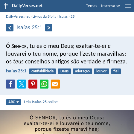
DailyVerses.net
Temas
Inscreva-se
DailyVerses.net
›
Livros da Bíblia
›
Isaías
›
25
Isaías 25:1
Ó S
enhor
, tu és o meu Deus;
exaltar-te-ei
e
louvarei o teu nome,
porque fizeste maravilhas;
os
teus
conselhos antigos
são
verdade
e
firmeza.
Isaías 25:1
confiabilidade
Deus
adoração
louvor
fiel
Leia
Isaías 25
online
ARC