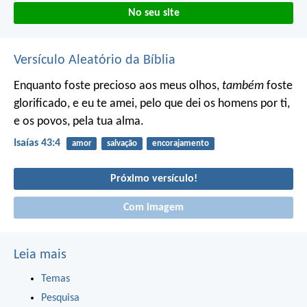
No seu site
Versículo Aleatório da Bíblia
Enquanto foste precioso aos meus olhos,
também
foste
glorificado, e eu te amei,
pelo que dei os homens por ti,
e os povos, pela tua alma.
Isaías 43:4
amor
salvação
encorajamento
Próximo versículo!
Com imagem
Leia mais
Temas
Pesquisa