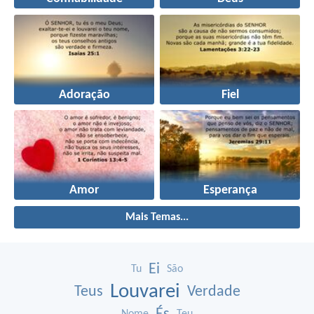
Adoração
Fiel
Amor
Esperança
Mais Temas...
Ei
Tu
São
Louvarei
Teus
Verdade
Nome
Teu