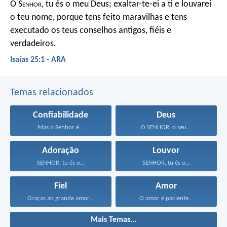
Ó S
enhor
, tu és o meu Deus; exaltar-te-ei a ti e louvarei
o teu nome, porque tens feito maravilhas e tens
executado os teus conselhos antigos, fiéis e
verdadeiros.
Isaías 25:1 - ARA
Temas relacionados
Confiabilidade
Deus
Mas o Senhor é...
O SENHOR, o seu...
Adoração
Louvor
SENHOR, tu és o...
SENHOR, tu és o...
Fiel
Amor
Graças ao grande amor...
O amor é paciente...
Mais Temas...