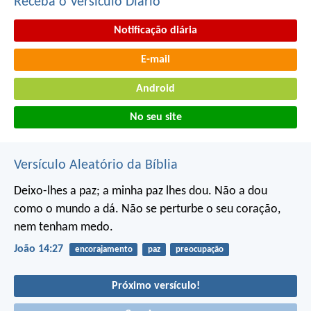
Receba o Versículo Diário
Notificação diária
E-mail
Android
No seu site
Versículo Aleatório da Bíblia
Deixo-lhes a paz; a minha paz lhes dou. Não a dou
como o mundo a dá. Não se perturbe o seu coração,
nem tenham medo.
João 14:27
encorajamento
paz
preocupação
Próximo versículo!