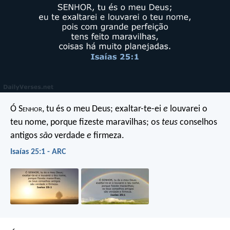
Ó S
enhor
, tu és o meu Deus;
exaltar-te-ei
e
louvarei o
teu nome,
porque fizeste maravilhas;
os
teus
conselhos
antigos
são
verdade
e
firmeza.
Isaías 25:1 - ARC