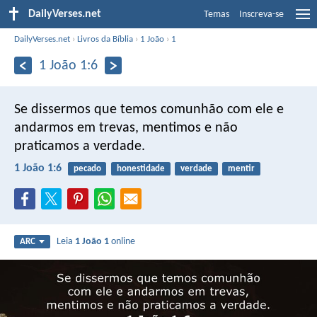
DailyVerses.net
Temas
Inscreva-se
DailyVerses.net
›
Livros da Bíblia
›
1 João
›
1
1 João 1:6
Se dissermos que temos comunhão com ele e
andarmos em trevas, mentimos e não
praticamos a verdade.
1 João 1:6
pecado
honestidade
verdade
mentir
Leia
1 João 1
online
ARC