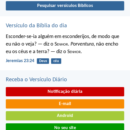
Pesquisar versículos Bíblicos
Versículo da Bíblia do dia
Esconder-se-ia alguém em esconderijos, de modo que
eu não o veja? — diz o S
enhor
.
Porventura,
não encho
eu os céus e a terra? — diz o S
enhor
.
Jeremias 23:24
Deus
céu
Receba o Versículo Diário
Notificação diária
E-mail
Android
No seu site