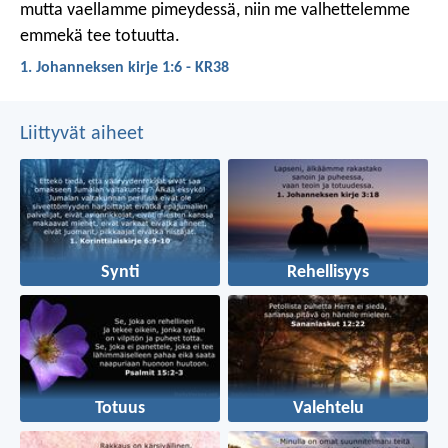
mutta vaellamme pimeydessä, niin me valhettelemme
emmekä tee totuutta.
1. Johanneksen kirje 1:6 - KR38
Liittyvät aiheet
Synti
Rehellisyys
Totuus
Valehtelu