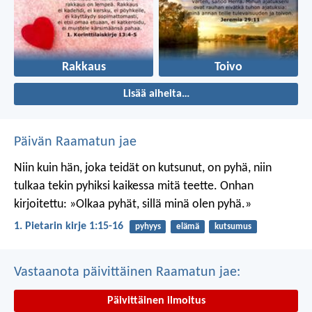
Rakkaus
Toivo
Lisää aiheita…
Päivän Raamatun jae
Niin kuin hän, joka teidät on kutsunut, on pyhä, niin
tulkaa tekin pyhiksi kaikessa mitä teette. Onhan
kirjoitettu: »Olkaa pyhät, sillä minä olen pyhä.»
1. Pietarin kirje 1:15-16
pyhyys
elämä
kutsumus
Vastaanota päivittäinen Raamatun jae:
Päivittäinen ilmoitus