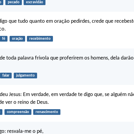
o
pecado
escravidão
 digo que tudo quanto em oração pedirdes, crede que recebeste
co.
fé
oração
recebimento
de toda palavra frívola que proferirem os homens, dela darão
falar
julgamento
ndeu Jesus: Em verdade, em verdade te digo que, se alguém nã
e ver o reino de Deus.
o
compreensão
renascimento
o: resvala-me o pé,