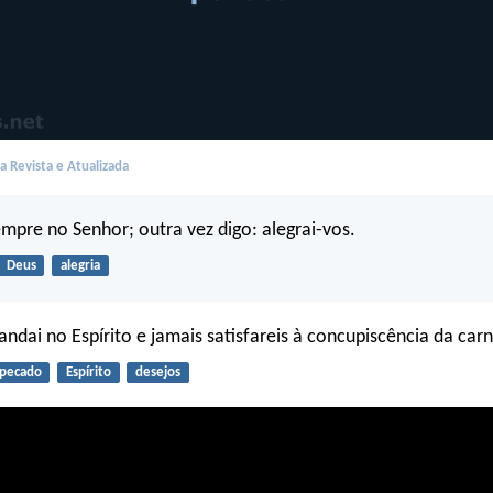
 Revista e Atualizada
empre no Senhor; outra vez digo: alegrai-vos.
Deus
alegria
andai no Espírito e jamais satisfareis à concupiscência da carn
pecado
Espírito
desejos