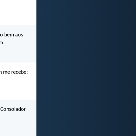
i o bem aos
m.
m me recebe;
o Consolador