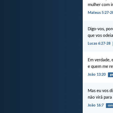
mulher com in
Mateus 5:27-2
Digo-vos, por
que vos odeia
Lucas 6:27-28
Em verdade, 
e quem me re
João 13:20
ge
Mas eu vos di
não virá para 
João 16:7
con