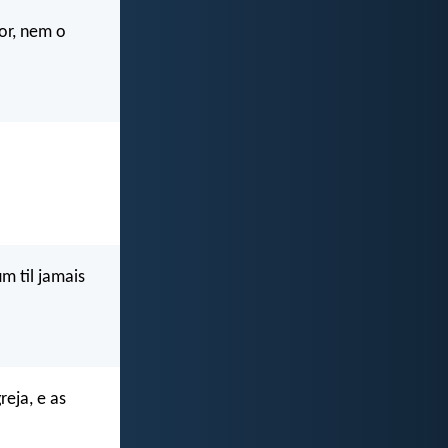
or, nem o
m til jamais
reja, e as