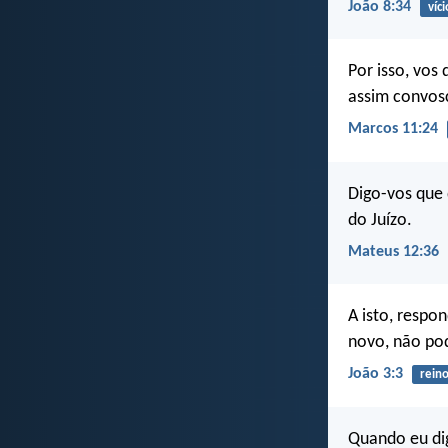
João 8:34
víci
Por isso, vos
assim convos
Marcos 11:24
Digo-vos que 
do Juízo.
Mateus 12:36
A isto, respo
novo, não pod
João 3:3
rein
Quando eu dig