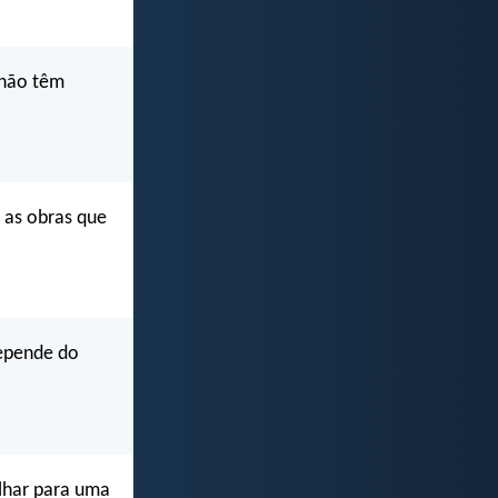
 não têm
 as obras que
repende do
olhar para uma