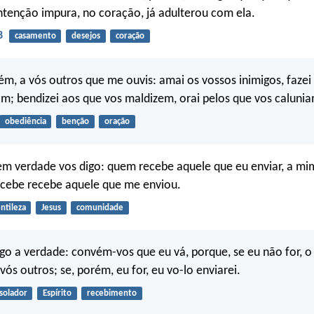
tenção impura, no coração, já adulterou com ela.
8
casamento
desejos
coração
ém, a vós outros que me ouvis: amai os vossos inimigos, faze
m; bendizei aos que vos maldizem, orai pelos que vos calunia
obediência
benção
oração
em verdade vos digo: quem recebe aquele que eu enviar, a mi
cebe recebe aquele que me enviou.
ntileza
Jesus
comunidade
go a verdade: convém-vos que eu vá, porque, se eu não for, 
vós outros; se, porém, eu for, eu vo-lo enviarei.
solador
Espírito
recebimento