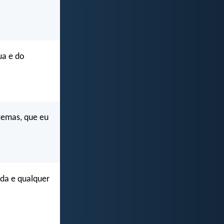
ua e do
 temas, que eu
oda e qualquer