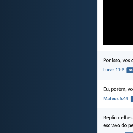
Por isso, vos 
Lucas 11:9
or
Eu, porém, vo
Mateus 5:44
Replicou-lhes
escravo do p