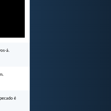
vos-á.
em.
 pecado é