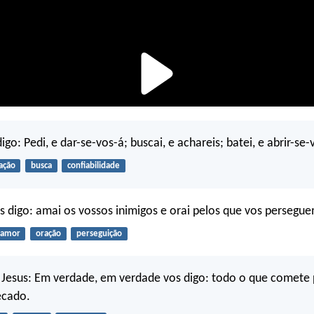
digo: Pedi, e dar-se-vos-á; buscai, e achareis; batei, e abrir-se-
ação
busca
confiabilidade
s digo: amai os vossos inimigos e orai pelos que vos persegu
amor
oração
perseguição
 Jesus: Em verdade, em verdade vos digo: todo o que comete
ecado.