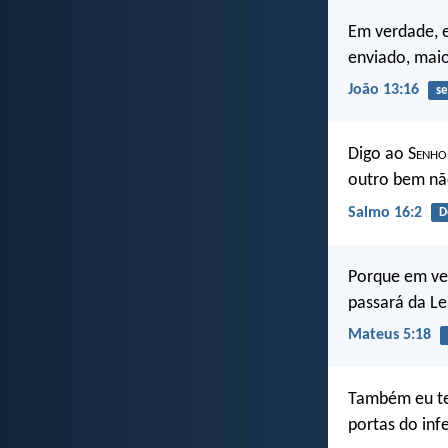
Em verdade, e
enviado, maio
João 13:16
se
Digo ao S
enho
outro bem nã
Salmo 16:2
D
Porque em ver
passará da Le
Mateus 5:18
Também eu te 
portas do inf