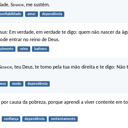
dade, S
enhor
, me sustém.
confiabilidade
amor
dependência
sus: Em verdade, em verdade te digo: quem não nascer da ág
pode entrar no reino de Deus.
scimento
reino
batismo
S
enhor
, teu Deus, te tomo pela tua mão direita e te digo: Não
eus
medo
dependência
o por causa da pobreza, porque aprendi a viver contente em t
confiança
dependência
contentamento