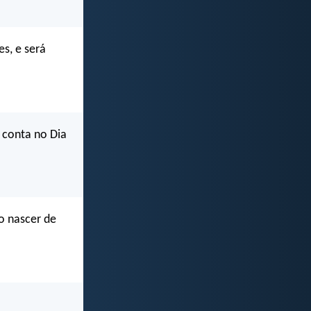
s, e será
 conta no Dia
o nascer de