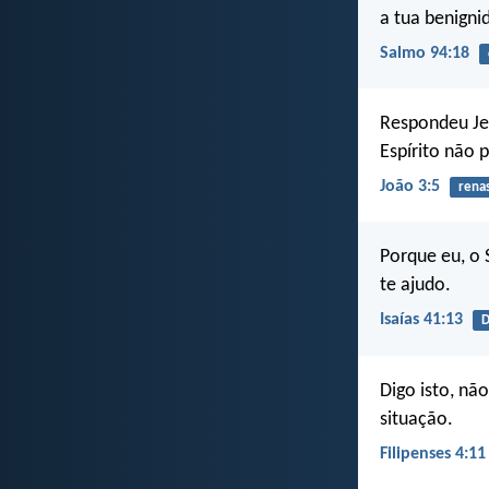
a tua benigni
Salmo 94:18
Respondeu Je
Espírito não 
João 3:5
rena
Porque eu, o 
te ajudo.
Isaías 41:13
D
Digo isto, nã
situação.
Filipenses 4:11