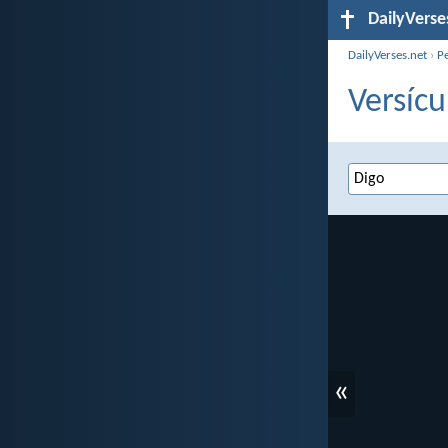
DailyVerse
DailyVerses.net
›
P
Versícu
«