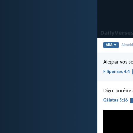
ARA
Almeida
Alegrai-vos s
Filipenses 4:4
Digo, porém: 
Gálatas 5:16