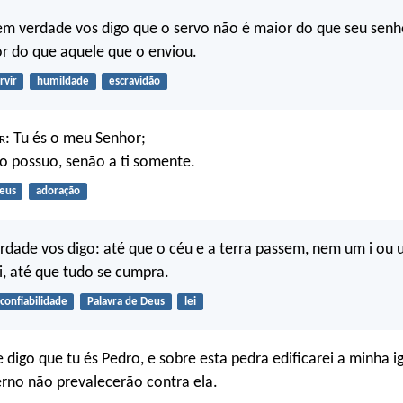
m verdade vos digo que o servo não é maior do que seu senh
r do que aquele que o enviou.
rvir
humildade
escravidão
r
: Tu és o meu Senhor;
o possuo, senão a ti somente.
eus
adoração
dade vos digo: até que o céu e a terra passem, nem um i ou u
i, até que tudo se cumpra.
confiabilidade
Palavra de Deus
lei
digo que tu és Pedro, e sobre esta pedra edificarei a minha ig
erno não prevalecerão contra ela.