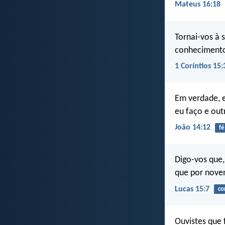
Mateus 16:18
Tornai-vos à 
conhecimento 
1 Coríntios 15:
Em verdade, 
eu faço e out
João 14:12
fé
Digo-vos que,
que por nove
Lucas 15:7
co
Ouvistes que 