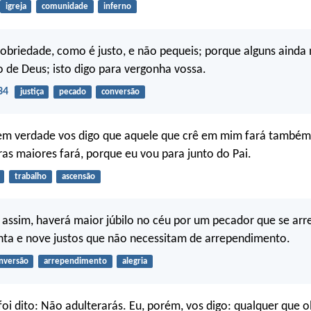
igreja
comunidade
inferno
sobriedade, como é justo, e não pequeis; porque alguns ainda
de Deus; isto digo para vergonha vossa.
34
justiça
pecado
conversão
em verdade vos digo que aquele que crê em mim fará também
ras maiores fará, porque eu vou para junto do Pai.
trabalho
ascensão
 assim, haverá maior júbilo no céu por um pecador que se ar
nta e nove justos que não necessitam de arrependimento.
nversão
arrependimento
alegria
foi dito: Não adulterarás. Eu, porém, vos digo: qualquer que 