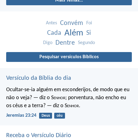
Mais Temas...
Convém
Antes
Foi
Além
Cada
Si
Dentre
Digo
Segundo
Pesquisar versículos Bíblicos
Versículo da Bíblia do dia
Ocultar-se-ia alguém em esconderijos, de modo que eu
não o veja? — diz o S
enhor
; porventura, não encho eu
os céus e a terra? — diz o S
enhor
.
Jeremias 23:24
Deus
céu
Receba o Versículo Diário