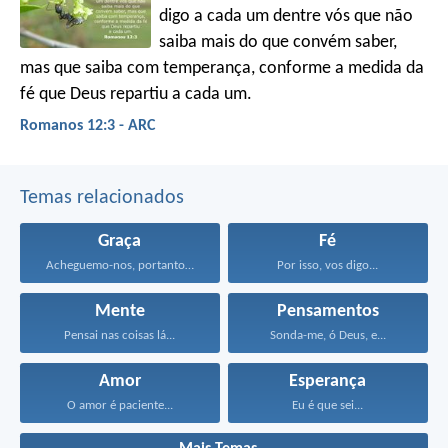
digo a cada um dentre vós que não
saiba mais do que convém saber,
mas que saiba com temperança, conforme a medida da
fé que Deus repartiu a cada um.
Romanos 12:3 - ARC
Temas relacionados
Graça
Fé
Acheguemo-nos, portanto, confiadamente, junto...
Por isso, vos digo...
Mente
Pensamentos
Pensai nas coisas lá...
Sonda-me, ó Deus, e...
Amor
Esperança
O amor é paciente...
Eu é que sei...