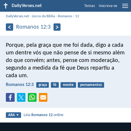
DailyVerses.net
Temas
Inscreva-se
DailyVerses.net
›
Livros da Bíblia
›
Romanos
›
12
Romanos 12:3
Porque, pela graça que me foi dada, digo a cada
um dentre vós que não pense de si mesmo além
do que convém; antes, pense com moderação,
segundo a medida da fé que Deus repartiu a
cada um.
Romanos 12:3
graça
fé
mente
pensamentos
Leia
Romanos 12
online
ARA