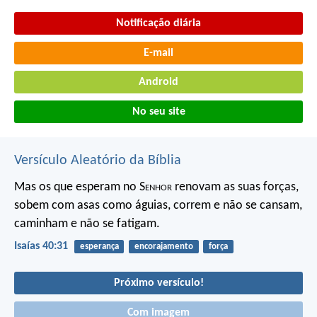
Notificação diária
E-mail
Android
No seu site
Versículo Aleatório da Bíblia
Mas os que esperam no S
enhor
renovam as suas forças,
sobem com asas como águias, correm e não se cansam,
caminham e não se fatigam.
Isaías 40:31
esperança
encorajamento
força
Próximo versículo!
Com imagem