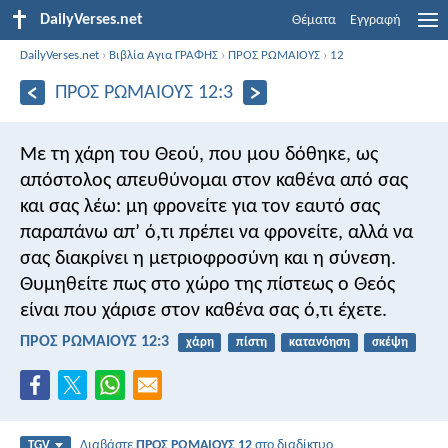
DailyVerses.net
Θέματα
Εγγραφή
DailyVerses.net
›
Βιβλία Αγια ΓΡΑΦΗΣ
›
ΠΡΟΣ ΡΩΜΑΙΟΥΣ
›
12
ΠΡΟΣ ΡΩΜΑΙΟΥΣ 12:3
Με τη χάρη του Θεού, που μου δόθηκε, ως
απόστολος απευθύνομαι στον καθένα από σας
και σας λέω: μη φρονείτε για τον εαυτό σας
παραπάνω απ’ ό,τι πρέπει να φρονείτε, αλλά να
σας διακρίνει η μετριοφροσύνη και η σύνεση.
Θυμηθείτε πως στο χώρο της πίστεως ο Θεός
είναι που χάρισε στον καθένα σας ό,τι έχετε.
ΠΡΟΣ ΡΩΜΑΙΟΥΣ 12:3
χάρη
πίστη
κατανόηση
σκέψη
Διαβάστε
ΠΡΟΣ ΡΩΜΑΙΟΥΣ 12
στο διαδίκτυο
TGV