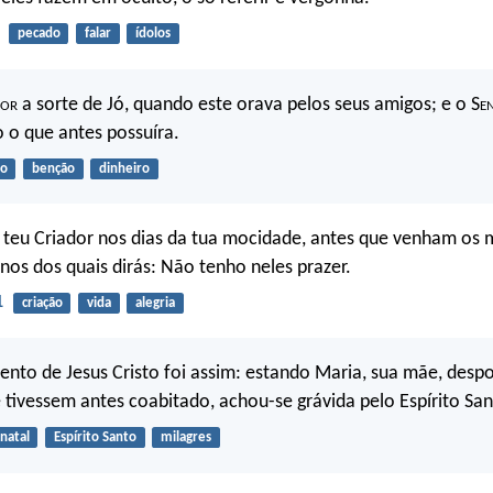
pecado
falar
ídolos
hor
a sorte de Jó, quando este orava pelos seus amigos; e o S
e
 o que antes possuíra.
ão
benção
dinheiro
teu Criador nos dias da tua mocidade, antes que venham os m
os dos quais dirás: Não tenho neles prazer.
1
criação
vida
alegria
ento de Jesus Cristo foi assim: estando Maria, sua mãe, des
 tivessem antes coabitado, achou-se grávida pelo Espírito San
natal
Espírito Santo
milagres