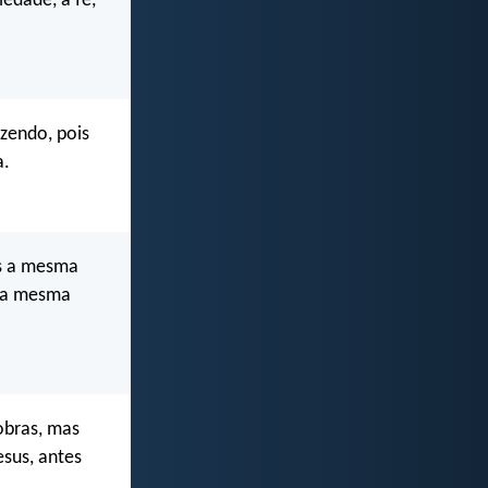
iedade, a fé,
izendo, pois
a.
os a mesma
 na mesma
obras, mas
sus, antes