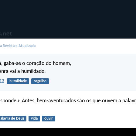
 Revista e Atualizada
na, gaba-se o coração do homem,
onra vai a humildade.
12
humildade
orgulho
espondeu: Antes, bem-aventurados são os que ouvem a palavr
alavra de Deus
vida
ouvir