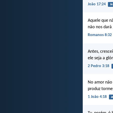
João 17:24
Je
Aquele que nã
não nos dará 
Romanos 8:32
Antes, cresce
ele seja a gl
2 Pedro 3:18
No amor não 
produz torme
1 João 4:18
a