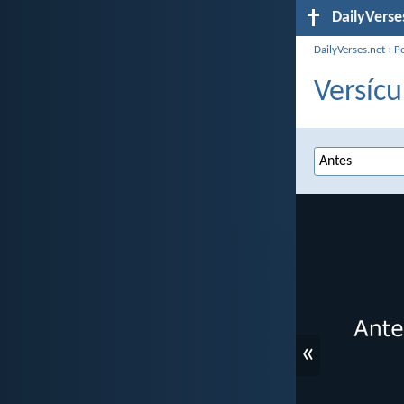
DailyVerse
DailyVerses.net
›
P
Versícu
«