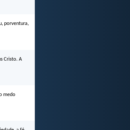
u, porventura,
s Cristo. A
 o medo