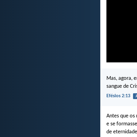
Mas, agora, e
sangue de Cri
Efésios 2:13
Antes que os
e se formass
de eternidade