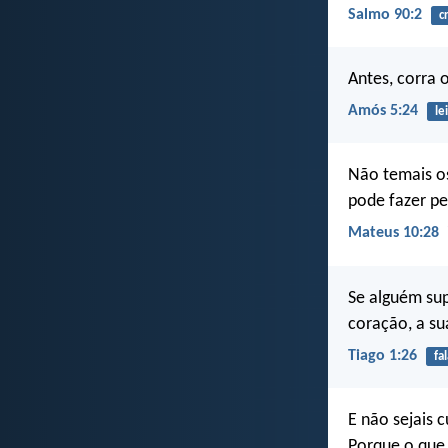
Salmo 90:2
c
Antes, corra 
Amós 5:24
lei
Não temais o
pode fazer pe
Mateus 10:28
Se alguém sup
coração, a sua
Tiago 1:26
fal
E não sejais c
Porque o que 