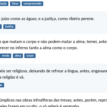
riação
Deus
compreensão
o juízo como as águas; e a justiça, como ribeiro perene.
justiça
s que matam o corpo e não podem matar a alma; temei, antes
recer no inferno tanto a alma como o corpo.
medo
alma
corpo
õe ser religioso, deixando de refrear a língua, antes, enganan
 religião é vã.
ar
úmplices nas obras infrutíferas das trevas; antes, porém, repr
eles fazem em oculto, o só referir é vergonha.