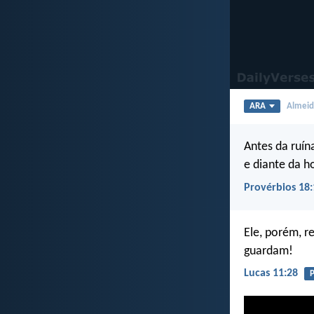
ARA
Almeida
Antes da ruí
e diante da h
Provérbios 18:
Ele, porém, r
guardam!
Lucas 11:28
P