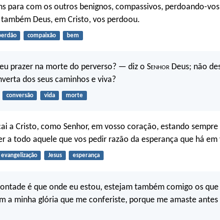
ns para com os outros benignos, compassivos, perdoando-vos
 também Deus, em Cristo, vos perdoou.
perdão
compaixão
bem
eu prazer na morte do perverso? — diz o S
enhor
Deus; não des
nverta dos seus caminhos e viva?
conversão
vida
morte
icai a Cristo, como Senhor, em vosso coração, estando sempr
r a todo aquele que vos pedir razão da esperança que há em 
evangelização
Jesus
esperança
 vontade é que onde eu estou, estejam também comigo os que
am a minha glória que me conferiste, porque me amaste antes