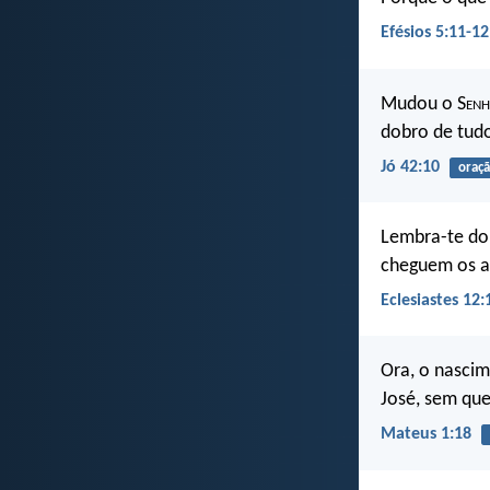
Efésios 5:11-12
Mudou o S
en
dobro de tudo
Jó 42:10
oraç
Lembra-te do 
cheguem os an
Eclesiastes 12:
Ora, o nascim
José, sem que
Mateus 1:18