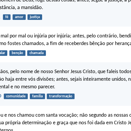
homem de Deus, foge destas coisas; antes, segue a justiça, a p
stância, a mansidão.
1
fé
amor
justiça
al por mal ou injúria por injúria; antes, pelo contrário, bend
smo fostes chamados, a fim de receberdes bênção por heranç
alar
benção
chamada
ãos, pelo nome de nosso Senhor Jesus Cristo, que faleis tod
ão haja entre vós divisões; antes, sejais inteiramente unidos,
ental e no mesmo parecer.
0
comunidade
família
transformação
ou e nos chamou com santa vocação; não segundo as nossas 
a própria determinação e graça que nos foi dada em Cristo Je
ternos.