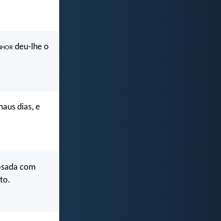
nhor
deu-lhe o
aus dias, e
posada com
to.