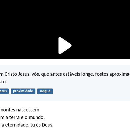
m Cristo Jesus, vós, que antes estáveis longe, fostes aproxim
sto.
Jesus
proximidade
sangue
 montes nascessem
em a terra e o mundo,
 a eternidade, tu és Deus.