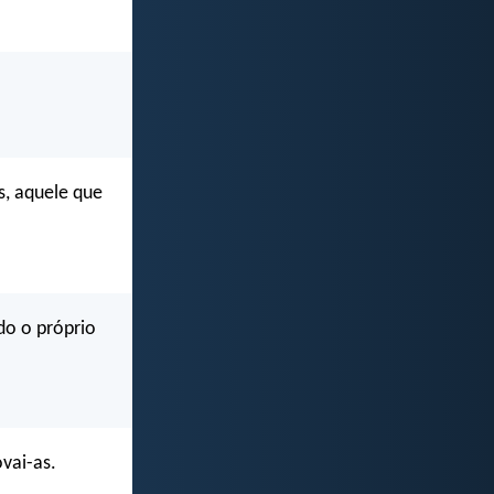
, aquele que
do o próprio
ovai-as.