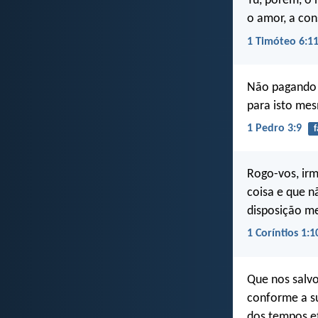
Tu, porém, ó 
o amor, a con
1 Timóteo 6:1
Não pagando m
para isto me
1 Pedro 3:9
f
Rogo-vos, irm
coisa e que n
disposição m
1 Coríntios 1:1
Que nos salv
conforme a su
dos tempos e