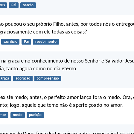
sus
Pai
oração
o poupou o seu próprio Filho, antes, por todos nós o entrego
graciosamente com ele todas as coisas?
sacrifício
Pai
recebimento
i na graça e no conhecimento de nosso Senhor e Salvador Jesu
ória, tanto agora como no dia eterno.
graça
adoração
compreensão
existe medo; antes, o perfeito amor lança fora o medo. Ora,
nto; logo, aquele que teme não é aperfeiçoado no amor.
mor
medo
punição