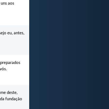
 uns aos
ejo eu, antes,
e preparados
vós.
 me deste,
 da fundação