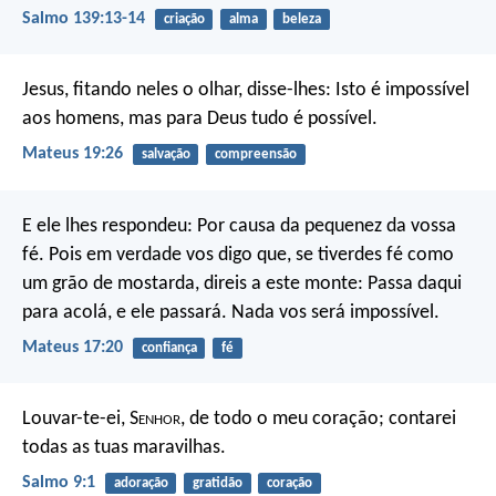
Salmo 139:13-14
criação
alma
beleza
Jesus, fitando neles o olhar, disse-lhes: Isto é impossível
aos homens, mas para Deus tudo é possível.
Mateus 19:26
salvação
compreensão
E ele lhes respondeu: Por causa da pequenez da vossa
fé. Pois em verdade vos digo que, se tiverdes fé como
um grão de mostarda, direis a este monte: Passa daqui
para acolá, e ele passará. Nada vos será impossível.
Mateus 17:20
confiança
fé
Louvar-te-ei, S
enhor
, de todo o meu coração;
contarei
todas as tuas maravilhas.
Salmo 9:1
adoração
gratidão
coração