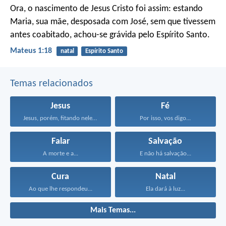
Ora, o nascimento de Jesus Cristo foi assim: estando
Maria, sua mãe, desposada com José, sem que tivessem
antes coabitado, achou-se grávida pelo Espírito Santo.
Mateus 1:18
natal
Espírito Santo
Temas relacionados
Jesus
Fé
Jesus, porém, fitando neles...
Por isso, vos digo...
Falar
Salvação
A morte e a...
E não há salvação...
Cura
Natal
Ao que lhe respondeu...
Ela dará à luz...
Mais Temas...