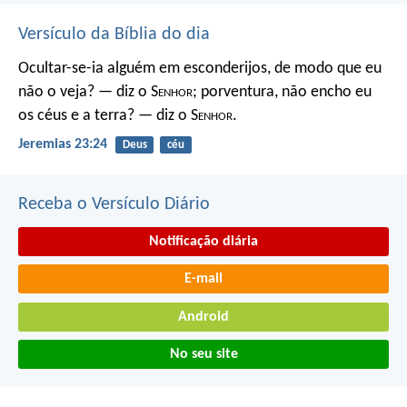
Versículo da Bíblia do dia
Ocultar-se-ia alguém em esconderijos, de modo que eu
não o veja? — diz o S
enhor
; porventura, não encho eu
os céus e a terra? — diz o S
enhor
.
Jeremias 23:24
Deus
céu
Receba o Versículo Diário
Notificação diária
E-mail
Android
No seu site