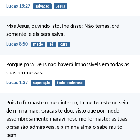
Lucas 18:27
salvação
Jesus
Mas Jesus, ouvindo isto, lhe disse: Não temas, crê
somente, e ela será salva.
Lucas 8:50
medo
fé
cura
Porque para Deus não haverá impossíveis em todas as
suas promessas.
Lucas 1:37
superação
todo-poderoso
Pois tu formaste o meu interior,
tu me teceste no seio
de minha mãe.
Graças te dou, visto que por modo
assombrosamente maravilhoso me formaste;
as tuas
obras são admiráveis,
e a minha alma o sabe muito
bem.