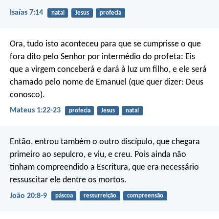
Isaías 7:14
natal
Jesus
profecia
Ora, tudo isto aconteceu para que se cumprisse o que
fora dito pelo Senhor por intermédio do profeta: Eis
que a virgem conceberá e dará à luz um filho, e ele será
chamado pelo nome de Emanuel (que quer dizer: Deus
conosco).
Mateus 1:22-23
profecia
Jesus
natal
Então, entrou também o outro discípulo, que chegara
primeiro ao sepulcro, e viu, e creu. Pois ainda não
tinham compreendido a Escritura, que era necessário
ressuscitar ele dentre os mortos.
João 20:8-9
páscoa
ressurreição
compreensão