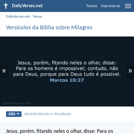
DailyVerses.net
Temas
Inscreva-se
DailyVerses.net
›
Temas
Versículos da Bíblia sobre Milagres
«
»
ARA
Almeida Revista e Atualizada
Jesus, porém, fitando neles o olhar, disse: Para os