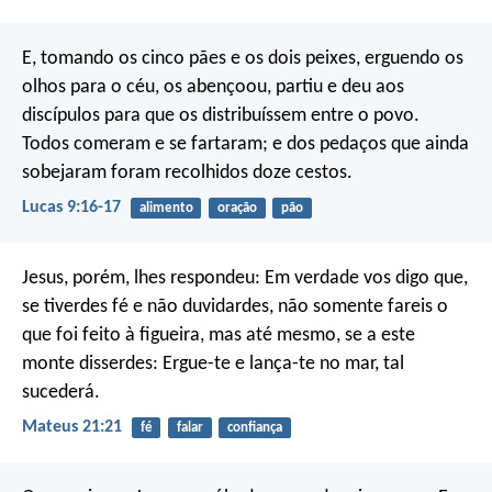
E, tomando os cinco pães e os dois peixes, erguendo os
olhos para o céu, os abençoou, partiu e deu aos
discípulos para que os distribuíssem entre o povo.
Todos comeram e se fartaram; e dos pedaços que ainda
sobejaram foram recolhidos doze cestos.
Lucas 9:16-17
alimento
oração
pão
Jesus, porém, lhes respondeu: Em verdade vos digo que,
se tiverdes fé e não duvidardes, não somente fareis o
que foi feito à figueira, mas até mesmo, se a este
monte disserdes: Ergue-te e lança-te no mar, tal
sucederá.
Mateus 21:21
fé
falar
confiança