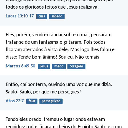
todos os gloriosos feitos que Jesus realizava.
Lucas 13:10-17
cura
sábado
Eles, porém, vendo-o andar sobre o mar, pensaram
tratar-se de um fantasma e gritaram. Pois todos
ficaram aterrados à vista dele. Mas logo lhes falou e
disse: Tende bom ânimo! Sou eu. Não temais!
Marcos 6:49-50
Jesus
medo
coragem
Então, caí por terra, ouvindo uma voz que me dizia:
Saulo, Saulo, por que me persegues?
Atos 22:7
falar
perseguição
Tendo eles orado, tremeu o lugar onde estavam
reunidos; todos ficaram cheios do Espírito Santo e, com