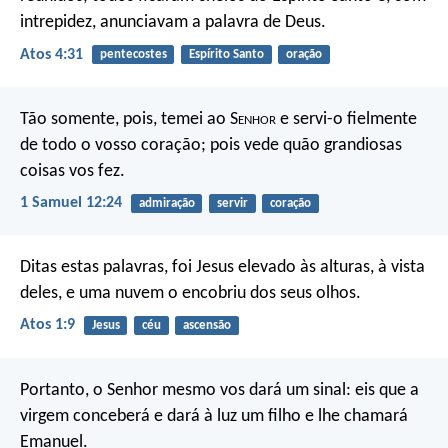
intrepidez, anunciavam a palavra de Deus.
Atos 4:31
pentecostes
Espírito Santo
oração
Tão somente, pois, temei ao S
enhor
e servi-o fielmente
de todo o vosso coração; pois vede quão grandiosas
coisas vos fez.
1 Samuel 12:24
admiração
servir
coração
Ditas estas palavras, foi Jesus elevado às alturas, à vista
deles, e uma nuvem o encobriu dos seus olhos.
Atos 1:9
Jesus
céu
ascensão
Portanto, o Senhor mesmo vos dará um sinal: eis que a
virgem conceberá e dará à luz um filho e lhe chamará
Emanuel.