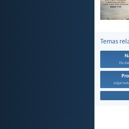
Temas rel
N
Ela dar
Pro
Julgai toda