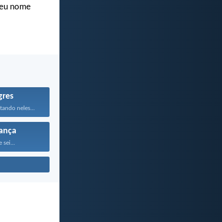
 seu nome
gres
tando neles...
ança
 sei...