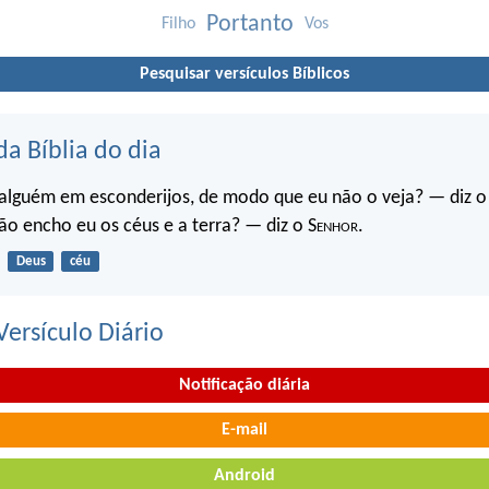
Portanto
Filho
Vos
Pesquisar versículos Bíblicos
da Bíblia do dia
 alguém em esconderijos, de modo que eu não o veja? — diz o
ão encho eu os céus e a terra? — diz o S
enhor
.
Deus
céu
ersículo Diário
Notificação diária
E-mail
Android