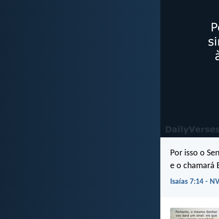
Por isso o Se
e o chamará 
Isaías 7:14 - NV