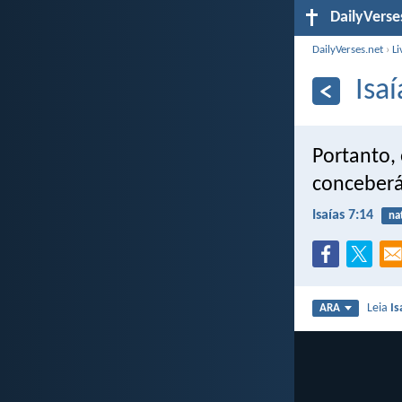
DailyVerse
DailyVerses.net
›
Li
Isa
Portanto,
conceberá
Isaías 7:14
na
Leia
Is
ARA