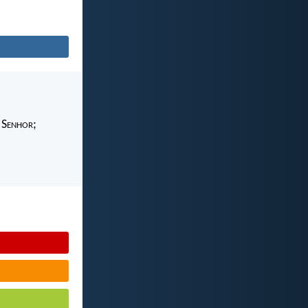
 S
enhor
;