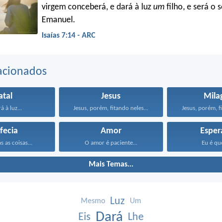
virgem conceberá, e dará à luz
um
filho, e será o
Emanuel.
Isaías 7:14 - ARC
acionados
atal
Jesus
Mila
á à luz...
Jesus, porém, fitando neles...
Jesus, porém, fi
fecia
Amor
Esper
s as coisas...
O amor é paciente...
Eu é que
Mais Temas...
Luz
Mesmo
Um
Dará
Eis
Lhe