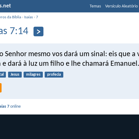
s.net
Temas
Versículo Aleatório
vros da Bíblia
›
Isaías
›
7
ías 7:14
 o Senhor mesmo vos dará um sinal: eis que a
 e dará à luz um filho e lhe chamará Emanuel
tal
Jesus
milagres
profecia
aías 7
online