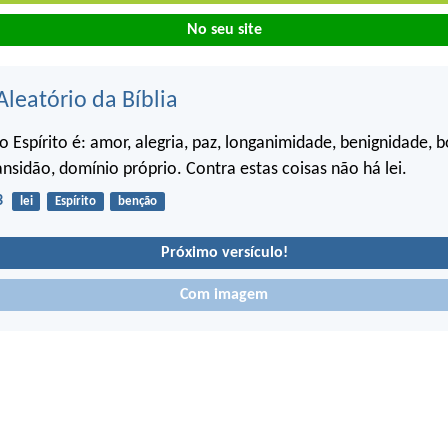
No seu site
Aleatório da Bíblia
o Espírito é: amor, alegria, paz, longanimidade, benignidade, 
ansidão, domínio próprio. Contra estas coisas não há lei.
3
lei
Espírito
benção
Próximo versículo!
Com imagem