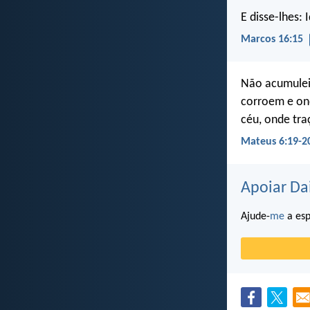
E disse-lhes:
Marcos 16:15
Não acumuleis
corroem e on
céu, onde tr
Mateus 6:19-2
Apoiar Da
Ajude-
me
a esp