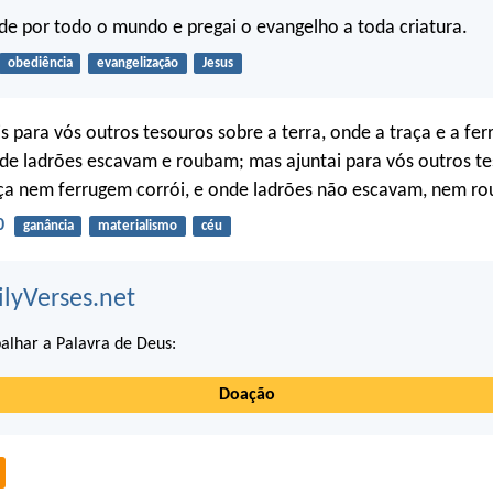
 Ide por todo o mundo e pregai o evangelho a toda criatura.
obediência
evangelização
Jesus
 para vós outros tesouros sobre a terra, onde a traça e a fe
de ladrões escavam e roubam; mas ajuntai para vós outros t
aça nem ferrugem corrói, e onde ladrões não escavam, nem r
0
ganância
materialismo
céu
ilyVerses.net
alhar a Palavra de Deus:
Doação