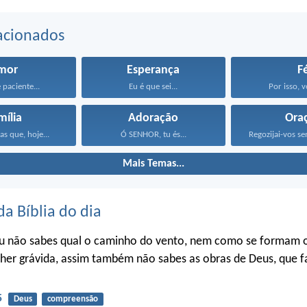
acionados
mor
Esperança
F
 paciente...
Eu é que sei...
Por isso, v
mília
Adoração
Ora
as que, hoje...
Ó SENHOR, tu és...
Mais Temas...
da Bíblia do dia
u não sabes qual o caminho do vento, nem como se formam o
her grávida, assim também não sabes as obras de Deus, que f
5
Deus
compreensão