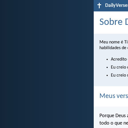
DailyVerse
Sobre 
Meu nome é T
habilidades de
Acredito
Eu creio
Eu creio
Meus versí
Porque Deus a
todo o que ne