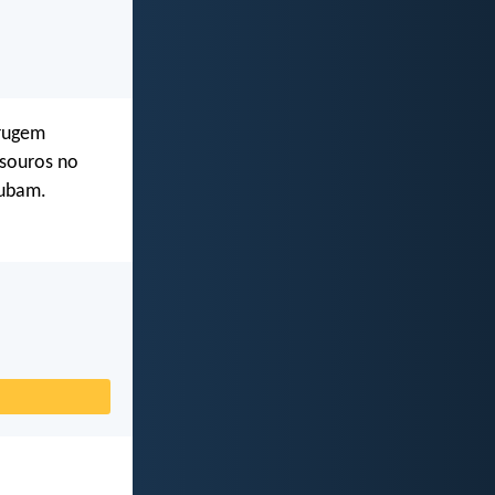
rrugem
esouros no
oubam.