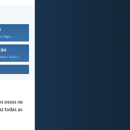
é
os digo...
ção
Regozijai-vos sempre. Orai sem...
s ossos no
az todas as