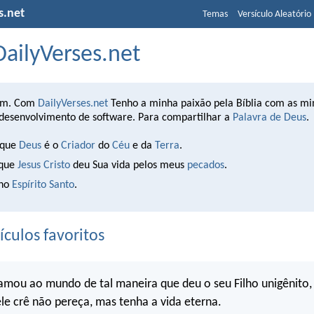
s.net
Temas
Versículo Aleatório
DailyVerses.net
im. Com
DailyVerses.net
Tenho a minha paixão pela Bíblia com as mi
 desenvolvimento de software. Para compartilhar a
Palavra de Deus
.
 que
Deus
é o
Criador
do
Céu
e da
Terra
.
 que
Jesus Cristo
deu Sua vida pelos meus
pecados
.
 no
Espírito Santo
.
culos favoritos
mou ao mundo de tal maneira que deu o seu Filho unigênito,
le crê não pereça, mas tenha a vida eterna.