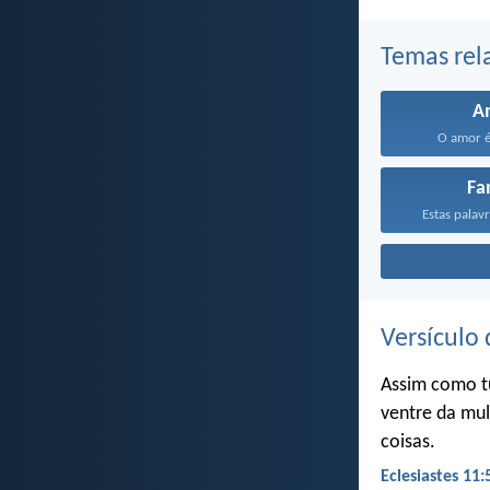
Temas rel
A
O amor é
Fa
Estas palavr
Versículo 
Assim como t
ventre da mul
coisas.
Eclesiastes 11: