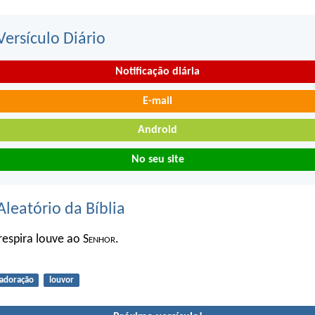
ersículo Diário
Notificação diária
E-mail
Android
No seu site
Aleatório da Bíblia
respira louve ao S
enhor
.
adoração
louvor