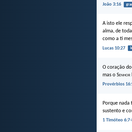
João 3:16
gra
A isto ele re
alma, de toda
como a ti me
Lucas 10:27
l
O coração do
mas o S
enhor
Provérbios 16:
Porque nada 
sustento e co
1 Timóteo 6:7-