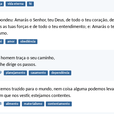
ça
vida eterna
fé
spondeu: Amarás o Senhor, teu Deus, de todo o teu coração, de
s as tuas forças e de todo o teu entendimento; e: Amarás o 
smo.
ei
amor
obediência
 homem traça o seu caminho,
lhe dirige os passos.
9
planejamento
casamento
dependência
temos trazido para o mundo, nem coisa alguma podemos leva
m que nos vestir, estejamos contentes.
8
alimento
materialismo
contentamento