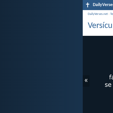
DailyVerse
DailyVerses.net
›
T
Versícu
«