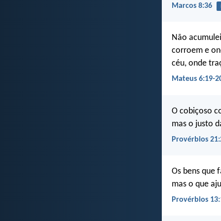
Marcos 8:36
Não acumuleis
corroem e on
céu, onde tr
Mateus 6:19-2
O cobiçoso co
mas o justo d
Provérbios 21:
Os bens que 
mas o que aju
Provérbios 13: