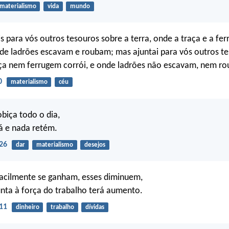
materialismo
vida
mundo
 para vós outros tesouros sobre a terra, onde a traça e a fe
de ladrões escavam e roubam; mas ajuntai para vós outros t
aça nem ferrugem corrói, e onde ladrões não escavam, nem r
0
materialismo
céu
biça todo o dia,
á e nada retém.
26
dar
materialismo
desejos
facilmente se ganham, esses diminuem,
nta à força do trabalho terá aumento.
11
dinheiro
trabalho
dívidas