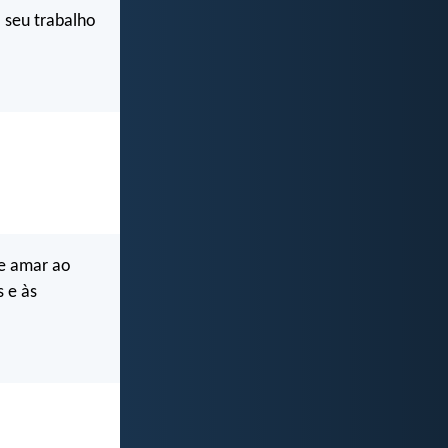
 seu trabalho
 e amar ao
 e às