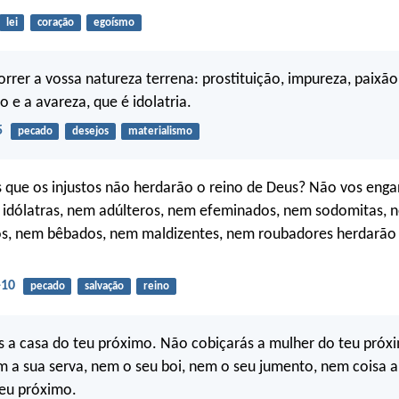
lei
coração
egoísmo
orrer a vossa natureza terrena: prostituição, impureza, paixão 
o e a avareza, que é idolatria.
5
pecado
desejos
materialismo
 que os injustos não herdarão o reino de Deus? Não vos enga
 idólatras, nem adúlteros, nem efeminados, nem sodomitas, n
s, nem bêbados, nem maldizentes, nem roubadores herdarão 
-10
pecado
salvação
reino
 a casa do teu próximo. Não cobiçarás a mulher do teu próx
m a sua serva, nem o seu boi, nem o seu jumento, nem coisa 
teu próximo.