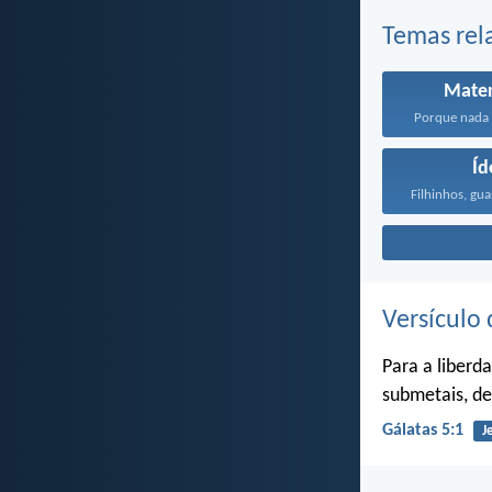
Temas rel
Mater
Porque nada t
Íd
Versículo 
Para a liberd
submetais, de
Gálatas 5:1
J