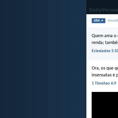
ARA
Almeida
Quem ama o di
renda; também
Eclesiastes 5:1
Ora, os que q
insensatas e 
1 Timóteo 6:9