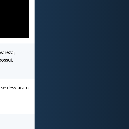
vareza;
ossui.
, se desviaram