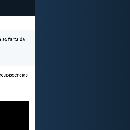
 se farta da
ncupiscências