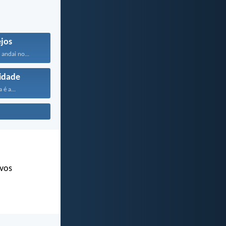
jos
andai no...
idade
 é a...
 vos