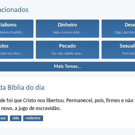
acionados
ialismo
Dinheiro
Dese
emos trazido...
Seja a vossa vida...
Digo, porém: 
olos
Pecado
Sexual
Filhinhos, guardai-vos dos ídolos...
Ou não sabeis que...
Pois esta
Mais Temas...
da Bíblia do dia
ade foi que Cristo nos libertou. Permanecei, pois, firmes e não
 novo, a jugo de escravidão.
esus
vida
redentor