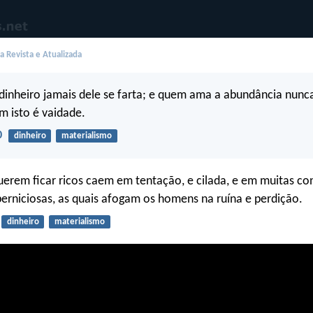
 Revista e Atualizada
nheiro jamais dele se farta; e quem ama a abundância nunca
 isto é vaidade.
0
dinheiro
materialismo
uerem ficar ricos caem em tentação, e cilada, e em muitas co
perniciosas, as quais afogam os homens na ruína e perdição.
dinheiro
materialismo