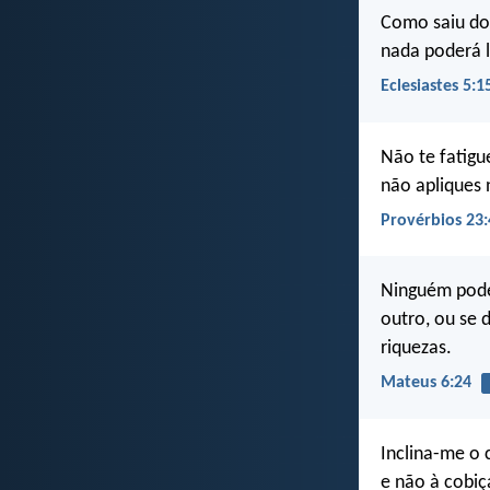
Como saiu do 
nada poderá l
Eclesiastes 5:1
Não te fatigue
não apliques n
Provérbios 23:
Ninguém pode 
outro, ou se 
riquezas.
Mateus 6:24
Inclina-me o
e não à cobiç