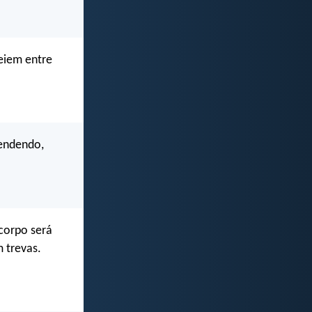
eiem entre
tendendo,
corpo será
 trevas.