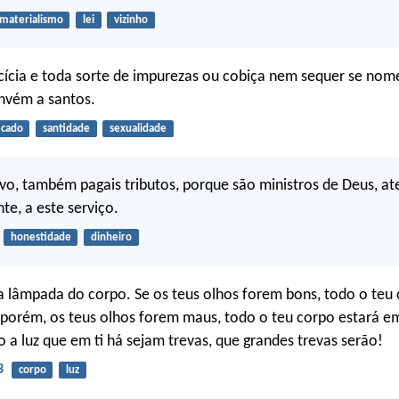
materialismo
lei
vizinho
ícia e toda sorte de impurezas ou cobiça nem sequer se nom
nvém a santos.
cado
santidade
sexualidade
vo, também pagais tributos, porque são ministros de Deus, a
e, a este serviço.
honestidade
dinheiro
a lâmpada do corpo. Se os teus olhos forem bons, todo o teu 
 porém, os teus olhos forem maus, todo o teu corpo estará em
o a luz que em ti há sejam trevas, que grandes trevas serão!
3
corpo
luz