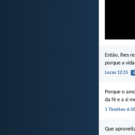
Então, lhes r
porque a vid
Lucas 12:15
d
Porque o amor
da fé e a si
1 Timóteo 6:1
Que aproveit