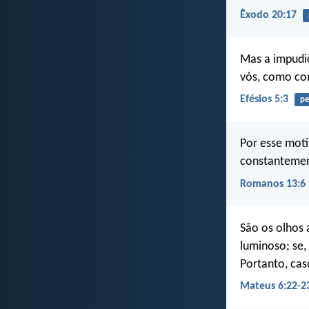
Êxodo 20:17
Mas a impudic
vós, como co
Efésios 5:3
pe
Por esse moti
constantement
Romanos 13:6
São os olhos 
luminoso; se,
Portanto, cas
Mateus 6:22-2