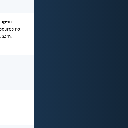
rrugem
esouros no
oubam.