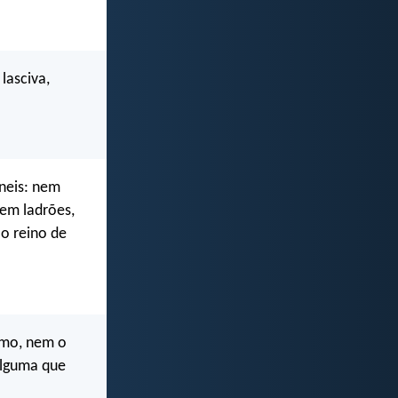
lasciva,
neis: nem
em ladrões,
o reino de
imo, nem o
alguma que