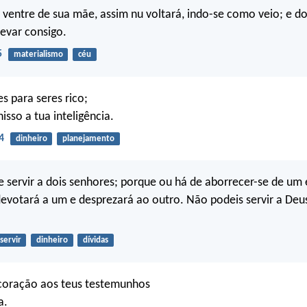
ventre de sua mãe, assim nu voltará, indo-se como veio; e do
evar consigo.
5
materialismo
céu
s para seres rico;
isso a tua inteligência.
4
dinheiro
planejamento
servir a dois senhores; porque ou há de aborrecer-se de um
devotará a um e desprezará ao outro. Não podeis servir a Deus
servir
dinheiro
dívidas
 coração aos teus testemunhos
a.