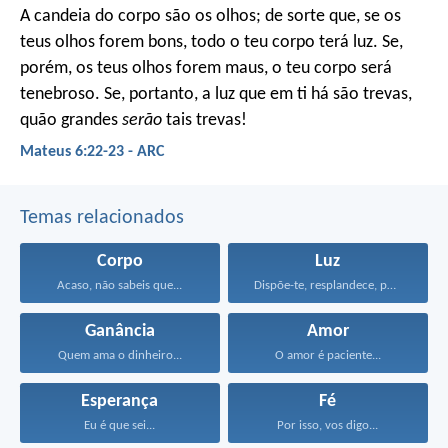
A candeia do corpo são os olhos; de sorte que, se os
teus olhos forem bons, todo o teu corpo terá luz. Se,
porém, os teus olhos forem maus, o teu corpo será
tenebroso. Se, portanto, a luz que em ti há são trevas,
quão grandes
serão
tais trevas!
Mateus 6:22-23 - ARC
Temas relacionados
Corpo
Luz
Acaso, não sabeis que...
Dispõe-te, resplandece, porque vem...
Ganância
Amor
Quem ama o dinheiro...
O amor é paciente...
Esperança
Fé
Eu é que sei...
Por isso, vos digo...