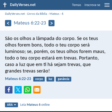
DailyVerses.net
Temas
Inscreva-se
DailyVerses.net
›
Livros da Bíblia
›
Mateus
›
6
Mateus 6:22-23
São os olhos a lâmpada do corpo. Se os teus
olhos forem bons, todo o teu corpo será
luminoso; se, porém, os teus olhos forem maus,
todo o teu corpo estará em trevas. Portanto,
caso a luz que em ti há sejam trevas, que
grandes trevas serão!
Mateus 6:22-23
corpo
luz
ganância
Leia
Mateus 6
online
ARA