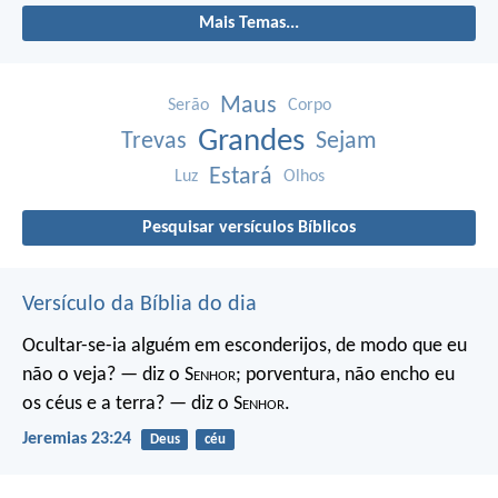
Mais Temas...
Maus
Serão
Corpo
Grandes
Trevas
Sejam
Estará
Luz
Olhos
Pesquisar versículos Bíblicos
Versículo da Bíblia do dia
Ocultar-se-ia alguém em esconderijos, de modo que eu
não o veja? — diz o S
enhor
; porventura, não encho eu
os céus e a terra? — diz o S
enhor
.
Jeremias 23:24
Deus
céu