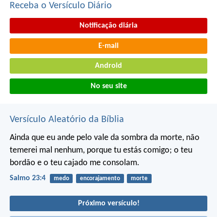
Receba o Versículo Diário
Notificação diária
E-mail
Android
No seu site
Versículo Aleatório da Bíblia
Ainda que eu ande pelo vale da sombra da morte,
não
temerei mal nenhum,
porque tu estás comigo;
o teu
bordão e o teu cajado me consolam.
Salmo 23:4
medo
encorajamento
morte
Próximo versículo!