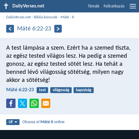
DailyVerses.net
Témák
Feliratkozás
DailyVerses.net
›
Biblia könyvek
›
Máté
›
6
Máté 6:22-23
A test lámpása a szem. Ezért ha a szemed tiszta,
az egész tested világos lesz. Ha pedig a szemed
gonosz, az egész tested sötét lesz. Ha tehát a
benned lévő világosság sötétség, milyen nagy
akkor a sötétség!
Máté 6:22-23
test
világosság
kapzsiság
Olvassa el
Máté 6
online
UF