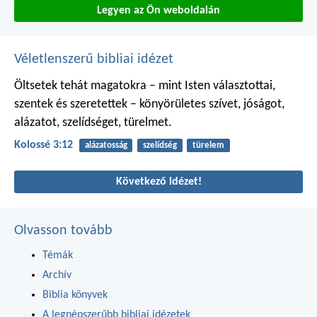
Legyen az Ön weboldalán
Véletlenszerű bibliai idézet
Öltsetek tehát magatokra – mint Isten választottai,
szentek és szeretettek – könyörületes szívet, jóságot,
alázatot, szelídséget, türelmet.
Kolossé 3:12
alázatosság
szelídség
türelem
Következő idézet!
Olvasson tovább
Témák
Archív
Biblia könyvek
A legnépszerűbb bibliai idézetek