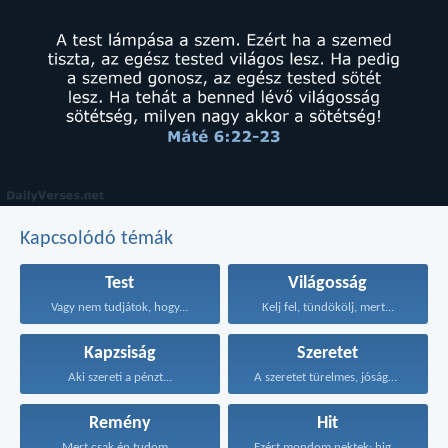
Kapcsolódó témák
Test
Világosság
Vagy nem tudjátok, hogy...
Kelj fel, tündökölj, mert...
Kapzsiság
Szeretet
Aki szereti a pénzt...
A szeretet türelmes, jóságos...
Remény
Hit
Mert csak én tudom...
Ezért mondom nektek: higgyétek...