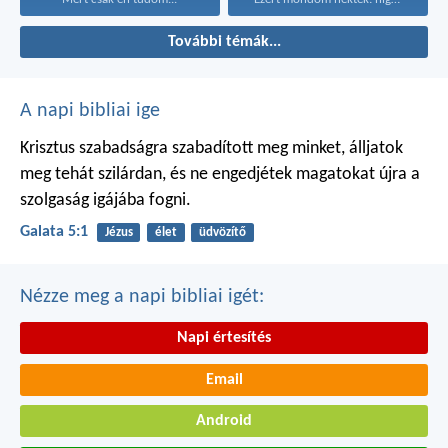
További témák...
A napi bibliai ige
Krisztus szabadságra szabadított meg minket, álljatok
meg tehát szilárdan, és ne engedjétek magatokat újra a
szolgaság igájába fogni.
Galata 5:1
Jézus
élet
üdvözítő
Nézze meg a napi bibliai igét:
Napi értesítés
Email
Android