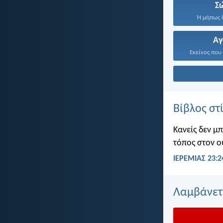
Σ
Ή μήπως δ
Α
Εκείνος που 
Βίβλος στ
Κανείς δεν μ
τόπος στον ο
ΙΕΡΕΜΙΑΣ 23:2
Λαμβάνετε