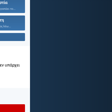
στία
γαπάει το...
τη
ας λέω...
Δεν υπάρχει