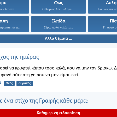
ώμα
Φως
Απλη
εν ξέρετε...
Ο Κύριος λέει: «Σήκω...
Εκείνος που α
γάπη
Ελπίδα
Πίσ
αγαπάει έχει...
Ξέρω πολύ καλά τα...
Γι’ αυτό σ
Άλλα θέματα ...
ίχος της ημέρας
πορεί να κρυφτεί κάπου τόσο καλά, που να μην τον βρίσκω. 
υρανό ούτε στη γη που να μην είμαι εκεί.
4
Θεός
ουρανός
 ένα στίχο της Γραφής κάθε μέρα:
Καθημερινή ειδοποίηση