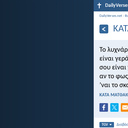
DailyVerse
DailyVerses.net
›
Β
ΚΑΤ
Το λυχνάρ
είναι γερ
σου είναι
αν το φως
’ναι το σκ
ΚΑΤΑ ΜΑΤΘΑΙΟ
Διαβά
TGV