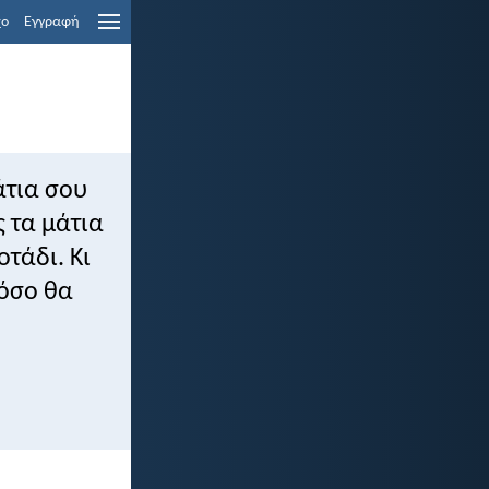
χο
Εγγραφή
άτια σου
ς τα μάτια
οτάδι. Κι
πόσο θα