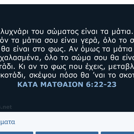
έματα