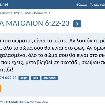
s.net
Θέματα
Τυχαίο στί
ιβλία Αγια ΓΡΑΦΗΣ
›
ΚΑΤΑ ΜΑΤΘΑΙΟΝ
›
6
Α ΜΑΤΘΑΙΟΝ 6:22-23
ι του σώματος είναι τα μάτια. Αν λοιπόν τα μ
ά, όλο το σώμα σου θα είναι στο φως. Αν όμω
 χαλασμένα, όλο το σώμα σου θα είναι στο σκ
 που έχεις, μεταβληθεί σε σκοτάδι, σκέψου 
οτάδι!
Ν 6:22-23
σώμα
φως
απληστία
στε
ΚΑΤΑ ΜΑΤΘΑΙΟΝ 6
στο διαδίκτυο