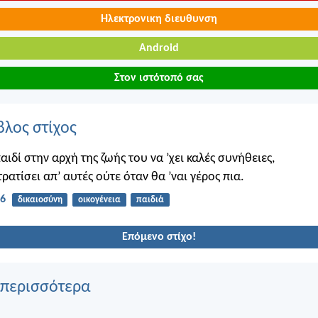
Ηλεκτρονικη διευθυνση
Android
Στον ιστότοπό σας
βλος στίχος
ιδί στην αρχή της ζωής του να ’χει καλές συνήθειες,
τρατίσει απ’ αυτές ούτε όταν θα ’ναι γέρος πια.
:6
δικαιοσύνη
οικογένεια
παιδιά
Επόμενο στίχο!
 περισσότερα