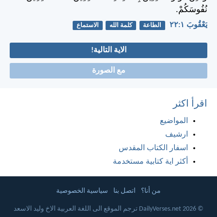
نُفُوسَكُمْ.
يَعْقُوبَ ١:‏٢٢
الطاعة
كلمة الله
الاستماع
الاية التالية!
مع الصورة
اقرأ اكثر
المواضيع
ارشيف
اسفار الكتاب المقدس
أكثر اية كتابية مستخدمة
من أنا؟
اتصل بنا
سياسية الخصوصية
© 2026 DailyVerses.net ترجم الموقع الى اللغة العربية الاخ وليد الاسعد