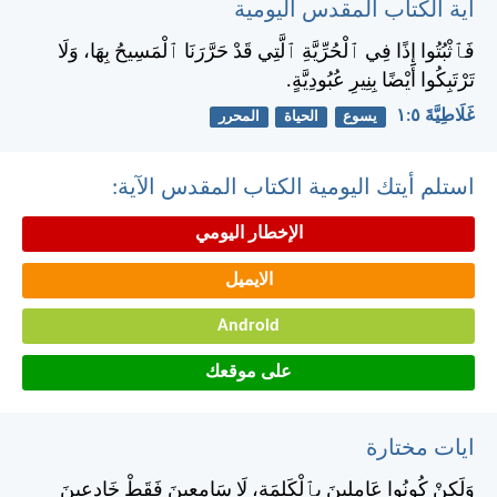
آية الكتاب المقدس اليومية
فَٱثْبُتُوا إِذًا فِي ٱلْحُرِّيَّةِ ٱلَّتِي قَدْ حَرَّرَنَا ٱلْمَسِيحُ بِهَا، وَلَا
تَرْتَبِكُوا أَيْضًا بِنِيرِ عُبُودِيَّةٍ.
غَلَاطِيَّةَ ٥:‏١
يسوع
الحياة
المحرر
استلم أيتك اليومية الكتاب المقدس الآية:
الإخطار اليومي
الايميل
Android
على موقعك
ايات مختارة
وَلَكِنْ كُونُوا عَامِلِينَ بِٱلْكَلِمَةِ، لَا سَامِعِينَ فَقَطْ خَادِعِينَ