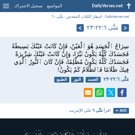
DailyVerses.net
المواضيع
تسجيل الاشتراك
DailyVerses.net
›
اسفار الكتاب المقدس
›
مَتَّى
›
٦
مَتَّى ٦:‏٢٢-‏٢٣
سِرَاجُ ٱلْجَسَدِ هُوَ ٱلْعَيْنُ، فَإِنْ كَانَتْ عَيْنُكَ بَسِيطَةً
فَجَسَدُكَ كُلُّهُ يَكُونُ نَيِّرًا، وَإِنْ كَانَتْ عَيْنُكَ شِرِّيرَةً
فَجَسَدُكَ كُلُّهُ يَكُونُ مُظْلِمًا، فَإِنْ كَانَ ٱلنُّورُ ٱلَّذِي
فِيكَ ظَلَامًا فَٱلظَّلَامُ كَمْ يَكُونُ!
مَتَّى ٦:‏٢٢-‏٢٣
الجسد
النور
الطمع
اقرأ
مَتَّى ٦
على الإنترنت
AVD