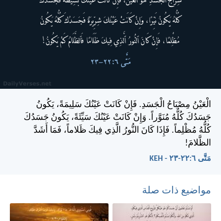
الْعَيْنُ مِصْبَاحُ الْجَسَدِ. فَإِنْ كَانَتْ عَيْنُكَ سَلِيمَةً، يَكُونُ
جَسَدُكَ كُلُّهُ مُنَوَّراً. وَإِنْ كَانَتْ عَيْنُكَ سَيِّئَةً، يَكُونُ جَسَدُكَ
كُلُّهُ مُظْلِماً. فَإِذَا كَانَ النُّورُ الَّذِي فِيكَ ظَلاماً، فَمَا أَشَدَّ
الظَّلامَ!
مَتَّى ٦:‏٢٢-‏٢٣ - KEH
مواضيع ذات صلة