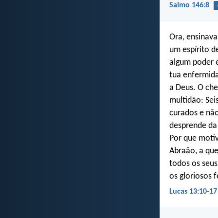
Salmo 146:8
Ora, ensinava
um espírito d
algum poder e
tua enfermida
a Deus. O che
multidão: Sei
curados e não
desprende da 
Por que motiv
Abraão, a que
todos os seus
os gloriosos f
Lucas 13:10-17