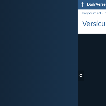
DailyVerse
DailyVerses.net
›
T
Versícu
«