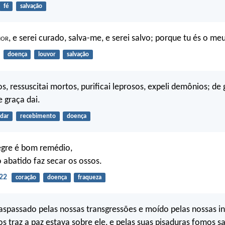
fé
salvação
hor
, e serei curado, salva-me, e serei salvo; porque tu és o meu
doença
louvor
salvação
s, ressuscitai mortos, purificai leprosos, expeli demônios; de 
e graça dai.
dar
recebimento
doença
egre é bom remédio,
o abatido faz secar os ossos.
22
coração
doença
fraqueza
raspassado pelas nossas transgressões e moído pelas nossas in
os traz a paz estava sobre ele, e pelas suas pisaduras fomos s