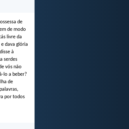
possessa de
 sem de modo
ás livre da
e dava glória
disse à
ra serdes
de vós não
á-lo a beber?
ilha de
palavras,
va por todos