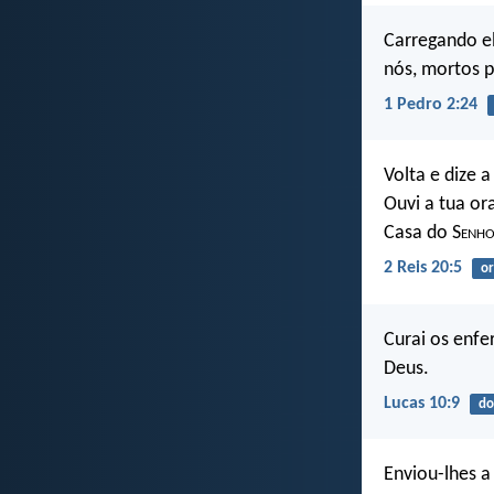
Carregando e
nós, mortos p
1 Pedro 2:24
Volta e dize 
Ouvi a tua ora
Casa do S
enh
2 Reis 20:5
or
Curai os enfe
Deus.
Lucas 10:9
do
Enviou-lhes a 