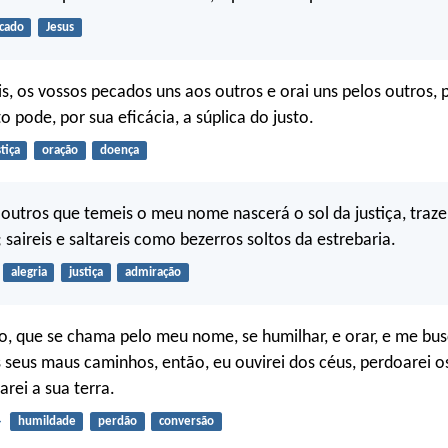
cado
Jesus
is, os vossos pecados uns aos outros e orai uns pelos outros, 
 pode, por sua eficácia, a súplica do justo.
stiça
oração
doença
outros que temeis o meu nome nascerá o sol da justiça, traz
 saireis e saltareis como bezerros soltos da estrebaria.
alegria
justiça
admiração
, que se chama pelo meu nome, se humilhar, e orar, e me busc
 seus maus caminhos, então, eu ouvirei dos céus, perdoarei o
arei a sua terra.
4
humildade
perdão
conversão