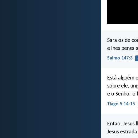
Sara os de c
e lhes pensa a
Salmo 147:3
Está alguém e
sobre ele, un
e o Senhor o 
Tiago 5:14-15
Então, Jesus l
Jesus estrada