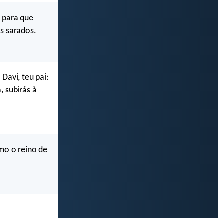
 para que
es sarados.
 Davi, teu pai:
, subirás à
imo o reino de