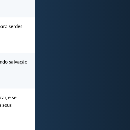
para serdes
endo salvação
ar, e se
s seus