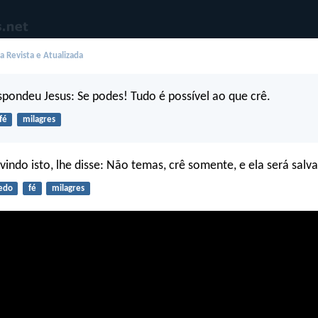
 Revista e Atualizada
spondeu Jesus: Se podes! Tudo é possível ao que crê.
fé
milagres
vindo isto, lhe disse: Não temas, crê somente, e ela será salva
edo
fé
milagres