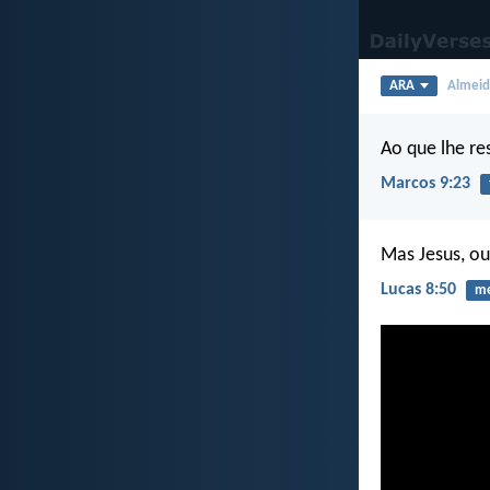
ARA
Almeida
Ao que lhe re
Marcos 9:23
Mas Jesus, ou
Lucas 8:50
m