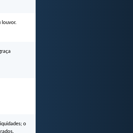
 louvor.
graça
iquidades; o
arados.