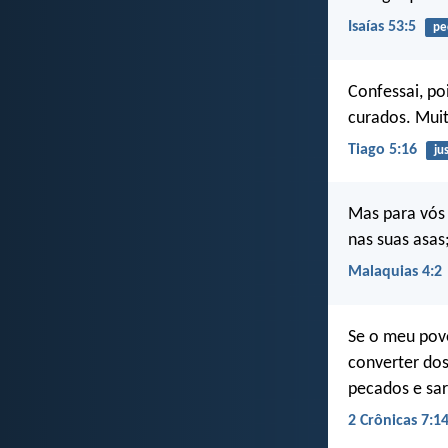
Isaías 53:5
pe
Confessai, po
curados. Muito
Tiago 5:16
ju
Mas para vós 
nas suas asas;
Malaquias 4:2
Se o meu povo
converter dos
pecados e sar
2 Crônicas 7:1