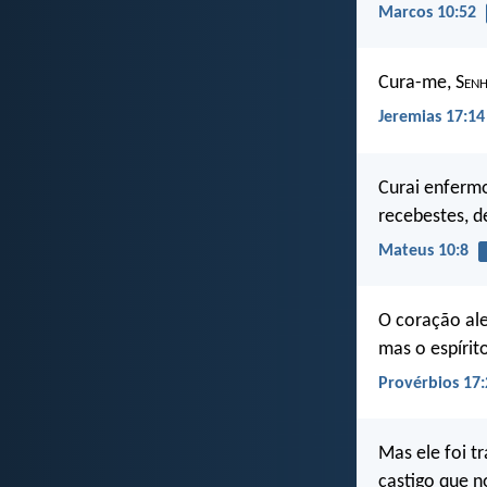
Marcos 10:52
Cura-me, S
en
Jeremias 17:14
Curai enfermo
recebestes, d
Mateus 10:8
O coração al
mas o espírit
Provérbios 17:
Mas ele foi t
castigo que n