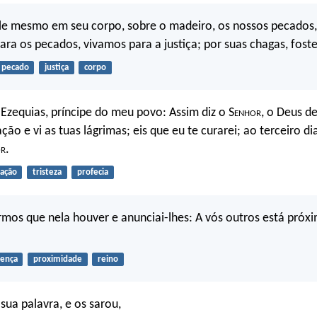
le mesmo em seu corpo, sobre o madeiro, os nossos pecados,
ara os pecados, vivamos para a justiça; por suas chagas, fost
pecado
justiça
corpo
a Ezequias, príncipe do meu povo: Assim diz o S
enhor
, o Deus de
ção e vi as tuas lágrimas; eis que eu te curarei; ao terceiro dia
or
.
ação
tristeza
profecia
rmos que nela houver e anunciai-lhes: A vós outros está próx
ença
proximidade
reino
sua palavra, e os sarou,