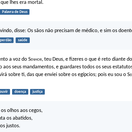
 que lhes era mortal.
Palavra de Deus
vindo, disse: Os sãos não precisam de médico, e sim os doent
perdão
saúde
ento a voz do S
enhor
, teu Deus, e fizeres o que é reto diante d
do aos seus mandamentos, e guardares todos os seus estatut
rá sobre ti, das que enviei sobre os egípcios; pois eu sou o S
e
ouvir
doença
justiça
os olhos aos cegos,
ta os abatidos,
s justos.