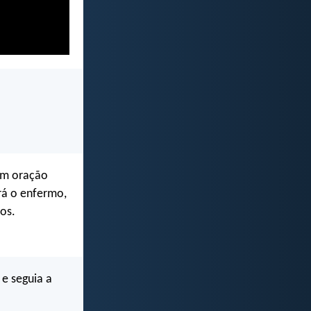
çam oração
rá o enfermo,
os.
 e seguia a