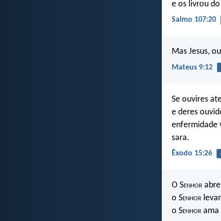
e os livrou do
Salmo 107:20
Mas Jesus, ou
Mateus 9:12
Se ouvires at
e deres ouvi
enfermidade vi
sara.
Êxodo 15:26
O S
enhor
abre 
o S
enhor
levan
o S
enhor
ama o