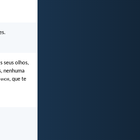
es.
os seus olhos,
os, nenhuma
nhor
, que te