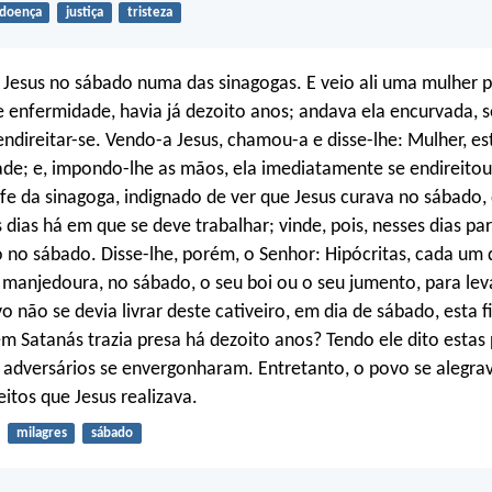
doença
justiça
tristeza
 Jesus no sábado numa das sinagogas. E veio ali uma mulher 
e enfermidade, havia já dezoito anos; andava ela encurvada,
ndireitar-se. Vendo-a Jesus, chamou-a e disse-lhe: Mulher, est
de; e, impondo-lhe as mãos, ela imediatamente se endireitou 
fe da sinagoga, indignado de ver que Jesus curava no sábado, 
s dias há em que se deve trabalhar; vinde, pois, nesses dias pa
 no sábado. Disse-lhe, porém, o Senhor: Hipócritas, cada um 
manjedoura, no sábado, o seu boi ou o seu jumento, para lev
o não se devia livrar deste cativeiro, em dia de sábado, esta f
m Satanás trazia presa há dezoito anos? Tendo ele dito estas 
 adversários se envergonharam. Entretanto, o povo se alegra
eitos que Jesus realizava.
milagres
sábado