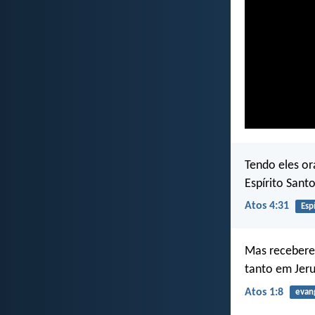
Tendo eles or
Espírito Sant
Atos 4:31
Esp
Mas receberei
tanto em Jeru
Atos 1:8
evan