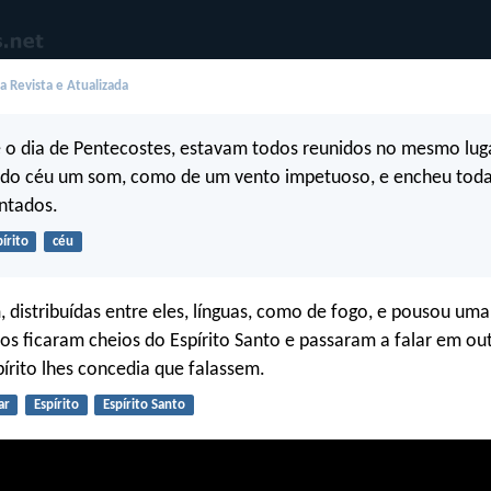
 Revista e Atualizada
 o dia de Pentecostes, estavam todos reunidos no mesmo lug
o do céu um som, como de um vento impetuoso, e encheu toda
ntados.
írito
céu
 distribuídas entre eles, línguas, como de fogo, e pousou um
os ficaram cheios do Espírito Santo e passaram a falar em out
írito lhes concedia que falassem.
ar
Espírito
Espírito Santo