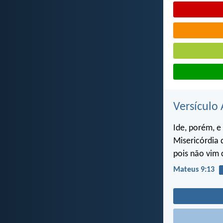
Versículo 
Ide, porém, e 
Misericórdia 
pois não vim 
Mateus 9:13