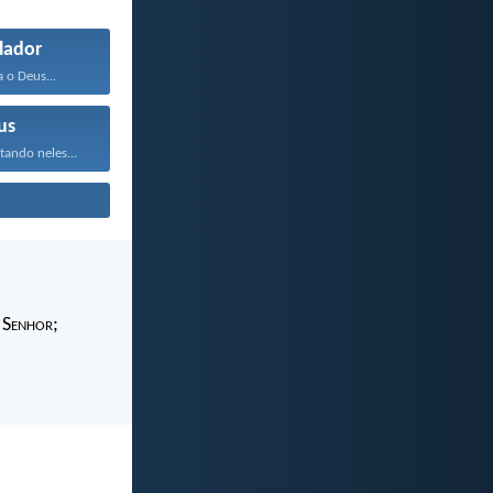
lador
 o Deus...
us
tando neles...
 S
enhor
;