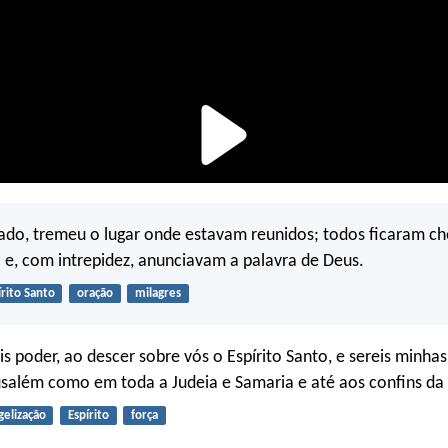
ado, tremeu o lugar onde estavam reunidos; todos ficaram ch
o e, com intrepidez, anunciavam a palavra de Deus.
írito Santo
oração
milagres
s poder, ao descer sobre vós o Espírito Santo, e sereis minh
salém como em toda a Judeia e Samaria e até aos confins da 
gelização
Espírito
força