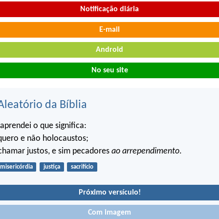
Notificação diária
E-mail
Android
No seu site
Aleatório da Bíblia
aprendei o que significa:
quero e não holocaustos;
chamar justos, e sim pecadores
ao arrependimento
.
misericórdia
justiça
sacrifício
Próximo versículo!
Com imagem