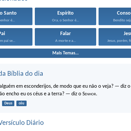
to Santo
Espírito
Conso
Senhor é...
Ora, o Senhor é...
Bendito seja
Pai
Falar
Jes
 pai se...
A morte e a...
Jesus, porém, fi
Mais Temas...
da Bíblia do dia
 alguém em esconderijos, de modo que eu não o veja? — diz o
ão encho eu os céus e a terra? — diz o S
enhor
.
Deus
céu
ersículo Diário