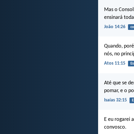
Mas o Consola
ensinará toda
João 14:26
co
Quando, porém
nós, no princí
Atos 11:15
Es
Até que se de
pomar, e o po
Isaías 32:15
E
E eu rogarei 
convosco.