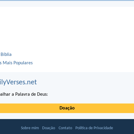
 Bíblia
os Mais Populares
ilyVerses.net
alhar a Palavra de Deus:
Doação
Sobre mim
Doação
Contato
Política de Privacidade