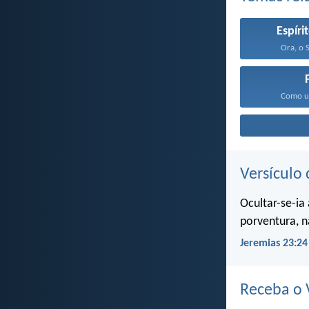
Espíri
Ora, o 
Como um
Versículo 
Ocultar-se-ia
porventura, n
Jeremias 23:24
Receba o V