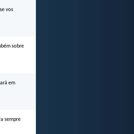
se vos
ambém sobre
nará em
ara sempre