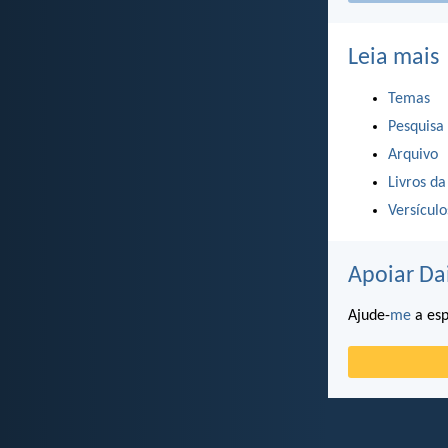
Leia mais
Temas
Pesquisa
Arquivo
Livros da
Versícul
Apoiar Da
Ajude-
me
a esp