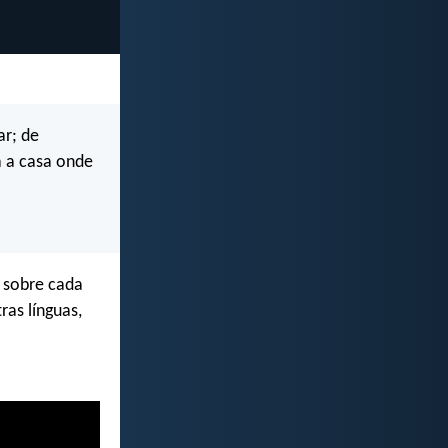
ar; de
 a casa onde
a sobre cada
ras línguas,