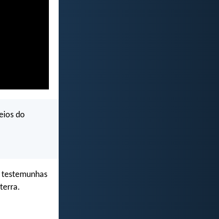
eios do
as testemunhas
terra.