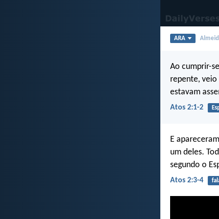
ARA
Almeida
Ao cumprir-se
repente, vei
estavam asse
Atos 2:1-2
Esp
E apareceram,
um deles. Tod
segundo o Esp
Atos 2:3-4
fal