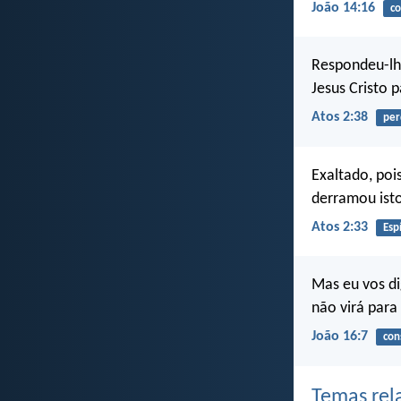
João 14:16
co
Respondeu-lh
Jesus Cristo 
Atos 2:38
per
Exaltado, poi
derramou isto
Atos 2:33
Esp
Mas eu vos di
não virá para 
João 16:7
con
Temas rel