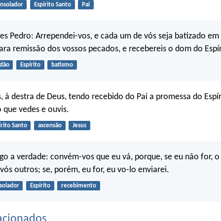
nsolador
Espírito Santo
Pai
es Pedro: Arrependei-vos, e cada um de vós seja batizado e
para remissão dos vossos pecados, e recebereis o dom do Espír
dão
Espírito
batismo
s, à destra de Deus, tendo recebido do Pai a promessa do Espír
 que vedes e ouvis.
írito Santo
ascensão
Jesus
go a verdade: convém-vos que eu vá, porque, se eu não for, 
vós outros; se, porém, eu for, eu vo-lo enviarei.
solador
Espírito
recebimento
acionados