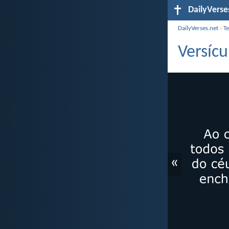
DailyVerse
DailyVerses.net
›
T
Versícu
«