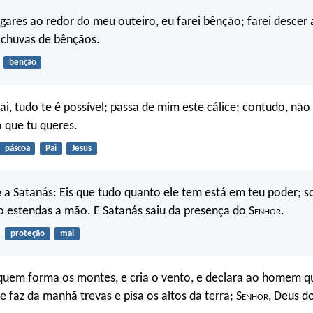
ugares ao redor do meu outeiro, eu farei bênção; farei descer 
 chuvas de bênçãos.
benção
Pai, tudo te é possível; passa de mim este cálice; contudo, não
o que tu queres.
páscoa
Pai
Jesus
r
a Satanás: Eis que tudo quanto ele tem está em teu poder; 
o estendas a mão. E Satanás saiu da presença do S
enhor
.
proteção
mal
quem forma os montes, e cria o vento, e declara ao homem qu
 faz da manhã trevas e pisa os altos da terra; S
enhor
, Deus do