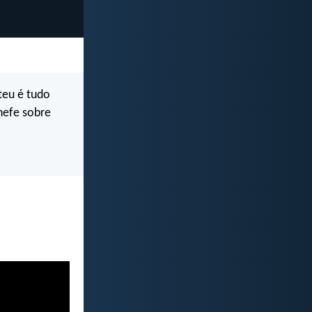
 teu é tudo
chefe sobre