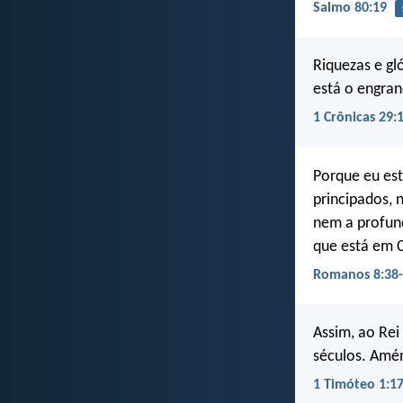
Salmo 80:19
Riquezas e gl
está o engran
1 Crônicas 29:
Porque eu es
principados, 
nem a profund
que está em C
Romanos 8:38
Assim, ao Rei 
séculos. Amé
1 Timóteo 1:1