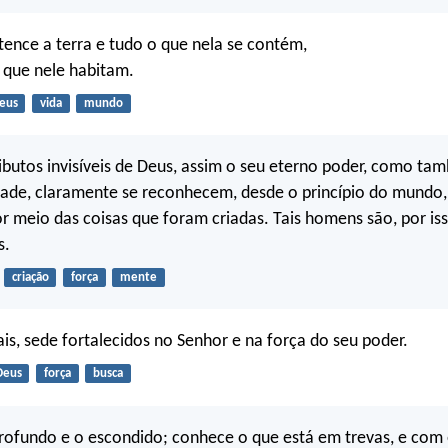
ence a terra e tudo o que nela se contém,
 que nele habitam.
eus
vida
mundo
ibutos invisíveis de Deus, assim o seu eterno poder, como ta
dade, claramente se reconhecem, desde o princípio do mundo
r meio das coisas que foram criadas. Tais homens são, por iss
s.
criação
força
mente
s, sede fortalecidos no Senhor e na força do seu poder.
Deus
força
busca
profundo e o escondido; conhece o que está em trevas, e com