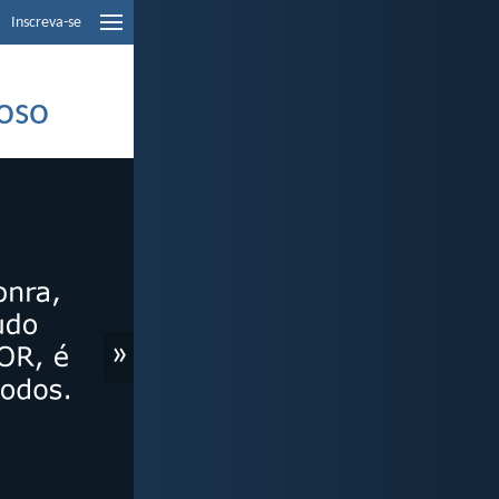
Inscreva-se
roso
»