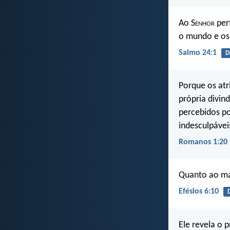
Ao S
enhor
pert
o mundo e os
Salmo 24:1
D
Porque os atr
própria divin
percebidos po
indesculpávei
Romanos 1:20
Quanto ao mai
Efésios 6:10
Ele revela o 