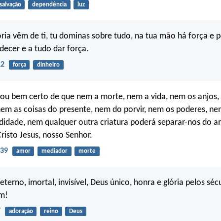
salvação
dependência
luz
ória vêm de ti, tu dominas sobre tudo, na tua mão há força e 
decer e a tudo dar força.
12
força
dinheiro
tou bem certo de que nem a morte, nem a vida, nem os anjos,
nem as coisas do presente, nem do porvir, nem os poderes, nem
idade, nem qualquer outra criatura poderá separar-nos do a
risto Jesus, nosso Senhor.
-39
amor
mediador
morte
eterno, imortal, invisível, Deus único, honra e glória pelos séc
m!
7
adoração
reino
Deus