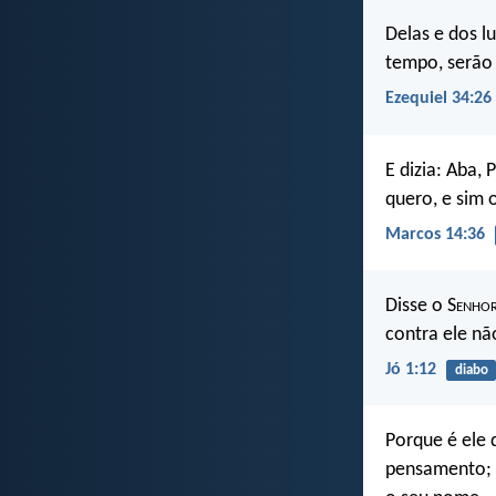
Delas e dos l
tempo, serão
Ezequiel 34:26
E dizia: Aba, 
quero, e sim 
Marcos 14:36
Disse o S
enho
contra ele nã
Jó 1:12
diabo
Porque é ele 
pensamento; e