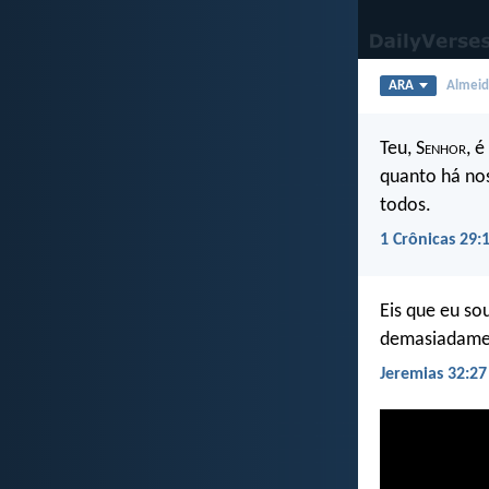
ARA
Almeida
Teu, S
enhor
, 
quanto há nos
todos.
1 Crônicas 29:
Eis que eu so
demasiadamen
Jeremias 32:27