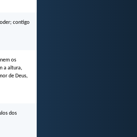
poder; contigo
 nem os
 a altura,
mor de Deus,
ulos dos