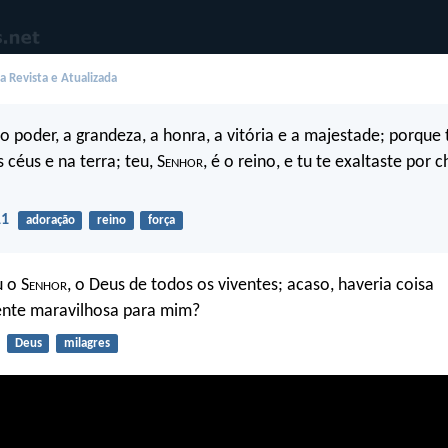
 Revista e Atualizada
é o poder, a grandeza, a honra, a vitória e a majestade; porque
 céus e na terra; teu, S
enhor
, é o reino, e tu te exaltaste por 
11
adoração
reino
força
u o S
enhor
, o Deus de todos os viventes; acaso, haveria coisa
te maravilhosa para mim?
Deus
milagres