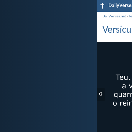
DailyVerse
DailyVerses.net
›
T
Versícu
«