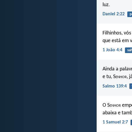
luz.
Daniel 2:22
p
Filhinhos, vó
que está em 
1 João 4:4
sa
Ainda a palav
e tu, S
enhor
, 
Salmo 139:4
O S
enhor
empo
abaixa e tam
1 Samuel 2:7