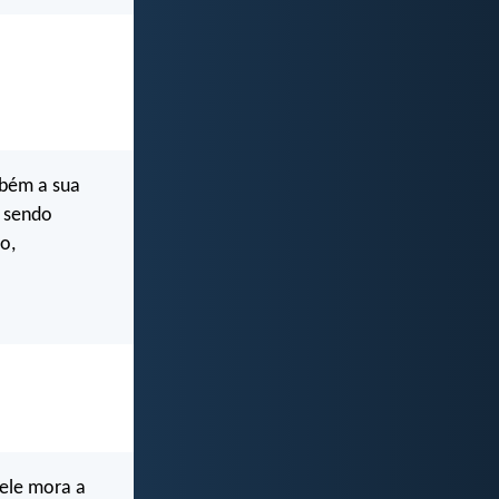
mbém a sua
, sendo
o,
 ele mora a