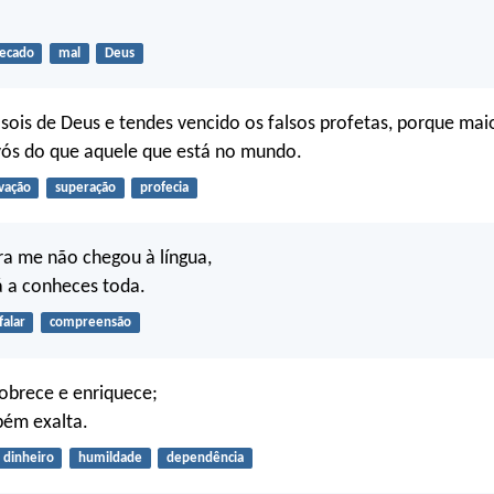
ecado
mal
Deus
s sois de Deus e tendes vencido os falsos profetas, porque mai
vós do que aquele que está no mundo.
lvação
superação
profecia
ra me não chegou à língua,
já a conheces toda.
falar
compreensão
brece e enriquece;
bém exalta.
dinheiro
humildade
dependência