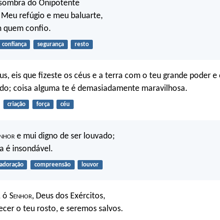
 sombra do Onipotente
: Meu refúgio e meu baluarte,
 quem confio.
confiança
segurança
resto
s, eis que fizeste os céus e a terra com o teu grande poder e
ido; coisa alguma te é demasiadamente maravilhosa.
criação
força
céu
nhor
e mui digno de ser louvado;
a é insondável.
adoração
compreensão
louvor
 ó S
enhor
, Deus dos Exércitos,
ecer o teu rosto, e seremos salvos.