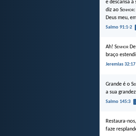
e descansa à
diz ao S
enhor
Deus meu, em
Salmo 91:1-2
Ah! S
enhor
Deu
braço estend
Jeremias 32:17
Grande é o S
e
a sua grandez
Salmo 145:3
Restaura-nos,
faze respland