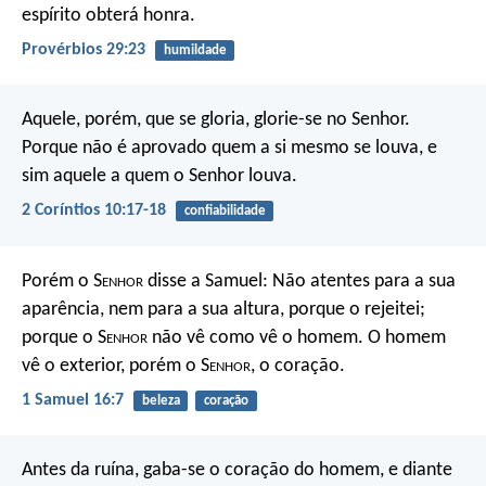
espírito obterá honra.
Provérbios 29:23
humildade
Aquele, porém, que se gloria, glorie-se no Senhor.
Porque não é aprovado quem a si mesmo se louva, e
sim aquele a quem o Senhor louva.
2 Coríntios 10:17-18
confiabilidade
Porém o S
enhor
disse a Samuel: Não atentes para a sua
aparência, nem para a sua altura, porque o rejeitei;
porque o S
enhor
não vê como vê o homem. O homem
vê o exterior, porém o S
enhor
, o coração.
1 Samuel 16:7
beleza
coração
Antes da ruína, gaba-se o coração do homem,
e diante