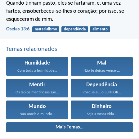
Quando tinham pasto, eles se fartaram, e, uma vez
fartos, ensoberbeceu-se-lhes o coração; por isso, se
esqueceram de mim.
Oseias 13:6
materialismo
dependência
alimento
Temas relacionados
Humildade
Mal
Com toda a humildade...
Não te deixes vencer...
Mentir
Dependência
Os lábios mentirosos são...
Porque eu, o SENHOR...
Mundo
Dinheiro
Não ameis o mundo...
Seja a vossa vida...
Mais Temas...