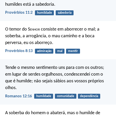
humildes está a sabedoria.
Provérbios 11:2
humildade
sabedoria
O temor do S
enhor
consiste em aborrecer o mal;
a
soberba, a arrogância, o mau caminho
e a boca
perversa, eu os aborreço.
Provérbios 8:13
admiração
mal
mentir
Tende o mesmo sentimento uns para com os outros;
em lugar de serdes orgulhosos, condescendei com o
que é humilde; não sejais sábios aos vossos próprios
olhos.
Romanos 12:16
humildade
comunidade
dependência
A soberba do homem o abaterá,
mas o humilde de