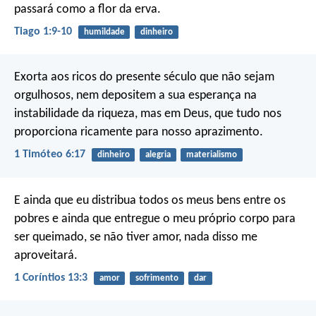
passará como a flor da erva.
Tiago 1:9-10
humildade
dinheiro
Exorta aos ricos do presente século que não sejam
orgulhosos, nem depositem a sua esperança na
instabilidade da riqueza, mas em Deus, que tudo nos
proporciona ricamente para nosso aprazimento.
1 Timóteo 6:17
dinheiro
alegria
materialismo
E ainda que eu distribua todos os meus bens entre os
pobres e ainda que entregue o meu próprio corpo para
ser queimado, se não tiver amor, nada disso me
aproveitará.
1 Coríntios 13:3
amor
sofrimento
dar