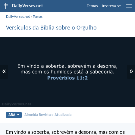
DailyVerses.net
Temas
Inscreva-se
DailyVerses.net
›
Temas
Versículos da Bíblia sobre o Orgulho
«
»
ARA
Almeida Revista e Atualizada
Em vindo a soberba, sobrevém a desonra,
mas com os