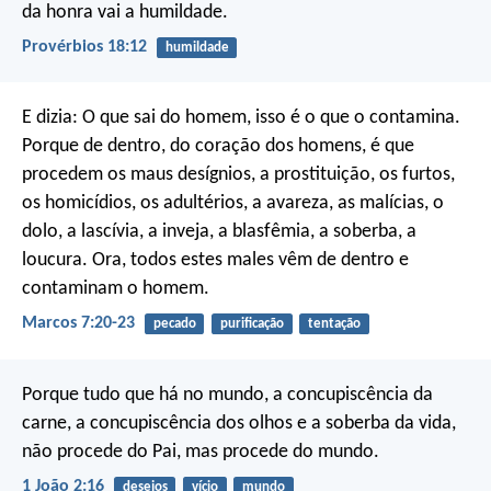
da honra vai a humildade.
Provérbios 18:12
humildade
E dizia: O que sai do homem, isso é o que o contamina.
Porque de dentro, do coração dos homens, é que
procedem os maus desígnios, a prostituição, os furtos,
os homicídios, os adultérios, a avareza, as malícias, o
dolo, a lascívia, a inveja, a blasfêmia, a soberba, a
loucura. Ora, todos estes males vêm de dentro e
contaminam o homem.
Marcos 7:20-23
pecado
purificação
tentação
Porque tudo que há no mundo, a concupiscência da
carne, a concupiscência dos olhos e a soberba da vida,
não procede do Pai, mas procede do mundo.
1 João 2:16
desejos
vício
mundo