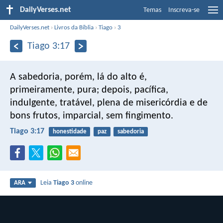
DailyVerses.net
Temas
Inscreva-se
DailyVerses.net
›
Livros da Bíblia
›
Tiago
›
3
Tiago 3:17
A sabedoria, porém, lá do alto é,
primeiramente, pura; depois, pacífica,
indulgente, tratável, plena de misericórdia e de
bons frutos, imparcial, sem fingimento.
Tiago 3:17
honestidade
paz
sabedoria
Leia
Tiago 3
online
ARA