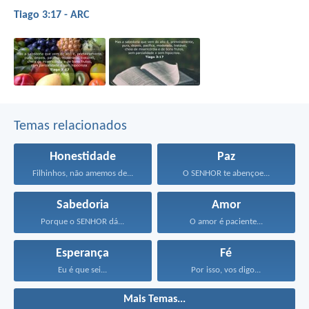
Tiago 3:17 - ARC
Temas relacionados
Honestidade
Paz
Filhinhos, não amemos de...
O SENHOR te abençoe...
Sabedoria
Amor
Porque o SENHOR dá...
O amor é paciente...
Esperança
Fé
Eu é que sei...
Por isso, vos digo...
Mais Temas...