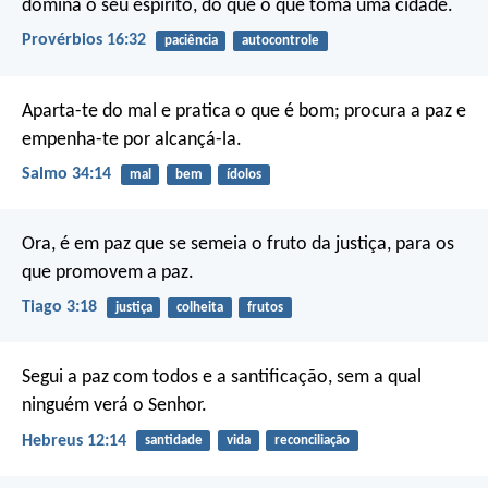
domina o seu espírito, do que o que toma uma cidade.
Provérbios 16:32
paciência
autocontrole
Aparta-te do mal e pratica o que é bom;
procura a paz e
empenha-te por alcançá-la.
Salmo 34:14
mal
bem
ídolos
Ora, é em paz que se semeia o fruto da justiça, para os
que promovem a paz.
Tiago 3:18
justiça
colheita
frutos
Segui a paz com todos e a santificação, sem a qual
ninguém verá o Senhor.
Hebreus 12:14
santidade
vida
reconciliação