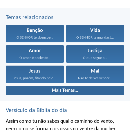
Temas relacionados
Benção
Vida
O SENHOR te abençoe...
O SENHOR te guardará...
Amor
Justiça
O amor é paciente...
O que segue a...
Jesus
Mal
Jesus, porém, fitando neles...
Não te deixes vencer...
Mais Temas...
Versículo da Bíblia do dia
Assim como tu não sabes qual o caminho do vento,
nem como se formam os ossos no ventre da mulher