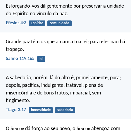
Esforçando-vos diligentemente por preservar a unidade
do Espírito no vínculo da paz.
Efésios 4:3
Espírito
comunidade
Grande paz têm os que amam a tua lei;
para eles não há
tropeço.
Salmo 119:165
lei
A sabedoria, porém, lá do alto é, primeiramente, pura;
depois, pacífica, indulgente, tratável, plena de
misericórdia e de bons frutos, imparcial, sem
fingimento.
Tiago 3:17
honestidade
sabedoria
O S
enhor
dá força ao seu povo,
o S
enhor
abençoa com