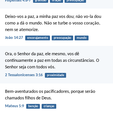
Filipenses 4:6-7
gratidão
oração
preocupação
Deixo-vos a paz, a minha paz vos dou; não vo-la dou
como a dá o mundo. Não se turbe o vosso coração,
nem se atemorize.
João 14:27
encorajamento
preocupação
mundo
Ora, o Senhor da paz, ele mesmo, vos dê
continuamente a paz em todas as circunstâncias. O
Senhor seja com todos vós.
2 Tessalonicenses 3:16
proximidade
Bem-aventurados os pacificadores, porque serão
chamados filhos de Deus.
Mateus 5:9
benção
crianças