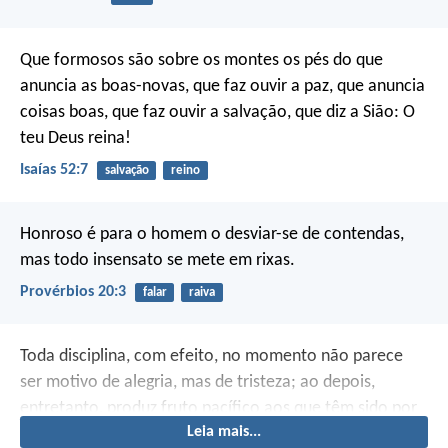
Que formosos são sobre os montes os pés do que
anuncia as boas-novas, que faz ouvir a paz, que anuncia
coisas boas, que faz ouvir a salvação, que diz a Sião: O
teu Deus reina!
Isaías 52:7
salvação
reino
Honroso é para o homem o desviar-se de contendas,
mas todo insensato se mete em rixas.
Provérbios 20:3
falar
raiva
Toda disciplina, com efeito, no momento não parece
ser motivo de alegria, mas de tristeza; ao depois,
entretanto, produz fruto pacífico aos que têm sido por
Leia mais...
ela exercitados, fruto de justiça.