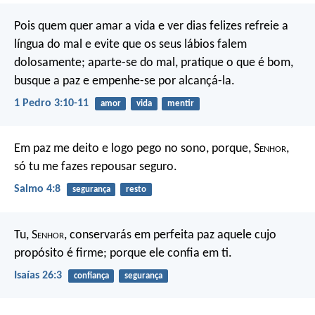
Pois quem quer amar a vida e ver dias felizes refreie a
língua do mal e evite que os seus lábios falem
dolosamente; aparte-se do mal, pratique o que é bom,
busque a paz e empenhe-se por alcançá-la.
1 Pedro 3:10-11
amor
vida
mentir
Em paz me deito e logo pego no sono,
porque, S
enhor
,
só tu me fazes repousar seguro.
Salmo 4:8
segurança
resto
Tu, S
enhor
, conservarás em perfeita paz aquele cujo
propósito é firme; porque ele confia em ti.
Isaías 26:3
confiança
segurança