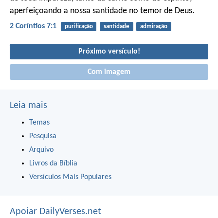
aperfeiçoando a nossa santidade no temor de Deus.
2 Coríntios 7:1
purificação
santidade
admiração
Próximo versículo!
Com imagem
Leia mais
Temas
Pesquisa
Arquivo
Livros da Bíblia
Versículos Mais Populares
Apoiar DailyVerses.net