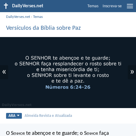
DailyVerses.net
Temas
Inscreva-se
DailyVerses.net
›
Temas
Versículos da Bíblia sobre Paz
«
»
ARA
Almeida Revista e Atualizada
O S
enhor
te abençoe e te guarde;
o S
enhor
faça