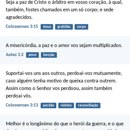
Seja a paz de Cristo o árbitro em vosso coração, à qual,
também, fostes chamados em um só corpo; e sede
agradecidos.
Colossenses 3:15
Jesus
gratidão
corpo
A misericórdia, a paz e o amor vos sejam multiplicados.
Judas 1:2
amor
benção
Suportai-vos uns aos outros, perdoai-vos mutuamente,
caso alguém tenha motivo de queixa contra outrem.
Assim como o Senhor vos perdoou, assim também
perdoai vós.
Colossenses 3:13
perdão
vizinho
reconciliação
Melhor é o longânimo do que o herói da guerra,
e o que