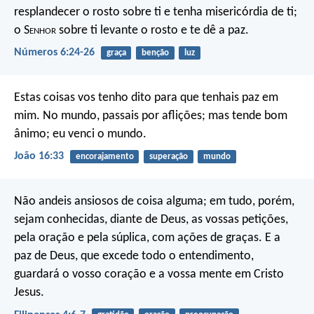
resplandecer o rosto sobre ti
e tenha misericórdia de ti;
o S
enhor
sobre ti levante o rosto
e te dê a paz.
Números 6:24-26
graça
benção
luz
Estas coisas vos tenho dito para que tenhais paz em
mim. No mundo, passais por aflições; mas tende bom
ânimo; eu venci o mundo.
João 16:33
encorajamento
superação
mundo
Não andeis ansiosos de coisa alguma; em tudo, porém,
sejam conhecidas, diante de Deus, as vossas petições,
pela oração e pela súplica, com ações de graças. E a
paz de Deus, que excede todo o entendimento,
guardará o vosso coração e a vossa mente em Cristo
Jesus.