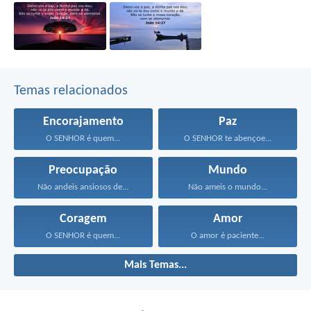
Temas relacionados
Encorajamento
Paz
O SENHOR é quem...
O SENHOR te abençoe...
Preocupação
Mundo
Não andeis ansiosos de...
Não ameis o mundo...
Coragem
Amor
O SENHOR é quem...
O amor é paciente...
Mais Temas...