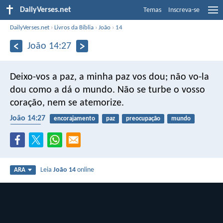
DailyVerses.net
Temas
Inscreva-se
DailyVerses.net
›
Livros da Bíblia
›
João
›
14
João 14:27
Deixo-vos a paz, a minha paz vos dou; não vo-la
dou como a dá o mundo. Não se turbe o vosso
coração, nem se atemorize.
João 14:27
encorajamento
paz
preocupação
mundo
coragem
Leia
João 14
online
ARA