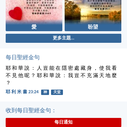
愛
盼望
更多主題...
每日聖經金句
耶 和 華 說 ： 人 豈 能 在 隱 密 處 藏 身 ， 使 我 看
不 見 他 呢 ？ 耶 和 華 說 ： 我 豈 不 充 滿 天 地 麼
？
耶 利 米 書 23:24
神
天堂
收到每日聖經金句：
每日通知