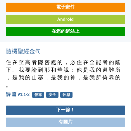
電子郵件
Android
在您的網站上
隨機聖經金句
住 在 至 高 者 隱 密 處 的 ， 必 住 在 全 能 者 的 蔭
下 。 我 要 論 到 耶 和 華 說 ： 他 是 我 的 避 難 所
， 是 我 的 山 寨 ， 是 我 的 神 ， 是 我 所 倚 靠 的
。
詩 篇 91:1-2
信靠
安全
休息
下一節！
有圖片