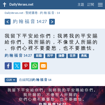
DailyVerses.net
主題
訂閱
DailyVerses.net
›
聖經書卷
›
約 翰 福 音
›
14
約 翰 福 音 14:27
我 留 下 平 安 給 你 們 ； 我 將 我 的 平 安 賜
給 你 們 。 我 所 賜 的 ， 不 像 世 人 所 賜 的
。 你 們 心 裡 不 要 憂 愁 ， 也 不 要 膽 怯 。
約 翰 福 音 14:27
鼓勵
和平
擔憂
世界
勇氣
在線閱讀
約 翰 福 音 14
CUV