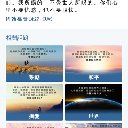
们 。 我 所 赐 的 ， 不 像 世 人 所 赐 的 。 你 们 心
里 不 要 忧 愁 ， 也 不 要 胆 怯 。
约 翰 福 音 14:27 - CUVS
相關話題
鼓勵
和平
擔憂
世界