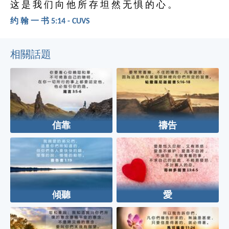
这 是 我 们 向 他 所 存 坦 然 无 惧 的 心 。
约 翰 一 书 5:14 - CUVS
相關話題
信靠
禱告
傾聽
愛