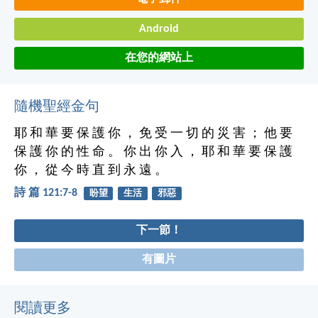
Android
在您的網站上
隨機聖經金句
耶 和 華 要 保 護 你 ， 免 受 一 切 的 災 害 ； 他 要
保 護 你 的 性 命 。 你 出 你 入 ， 耶 和 華 要 保 護
你 ， 從 今 時 直 到 永 遠 。
詩 篇 121:7-8
盼望
生活
邪惡
下一節！
有圖片
閱讀更多