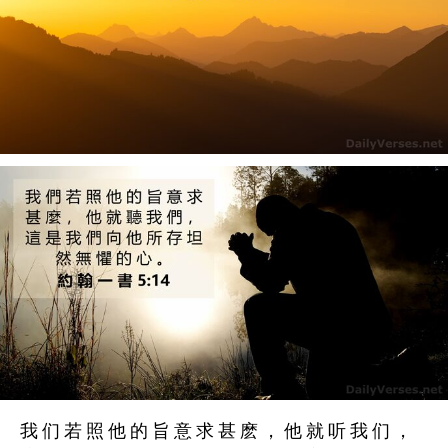
我 们 若 照 他 的 旨 意 求 甚 麽 ， 他 就 听 我 们 ，