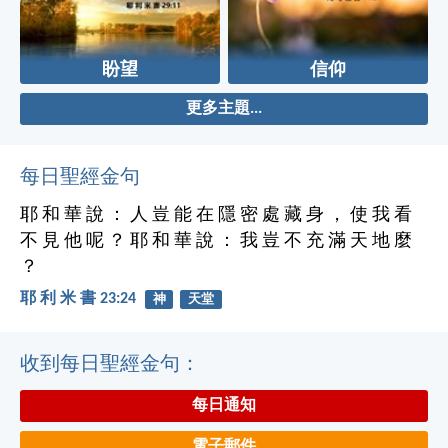
盼望
信仰
更多主題...
每日聖經金句
耶 和 華 說 ： 人 豈 能 在 隱 密 處 藏 身 ， 使 我 看
不 見 他 呢 ？ 耶 和 華 說 ： 我 豈 不 充 滿 天 地 麼
？
耶 利 米 書 23:24
神
天堂
收到每日聖經金句：
每日通知
電子郵件