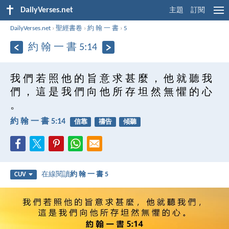
DailyVerses.net
主題
訂閱
DailyVerses.net
›
聖經書卷
›
約 翰 一 書
›
5
約 翰 一 書 5:14
我 們 若 照 他 的 旨 意 求 甚 麼 ， 他 就 聽 我
們 ， 這 是 我 們 向 他 所 存 坦 然 無 懼 的 心
。
約 翰 一 書 5:14
信靠
禱告
傾聽
在線閱讀
約 翰 一 書 5
CUV