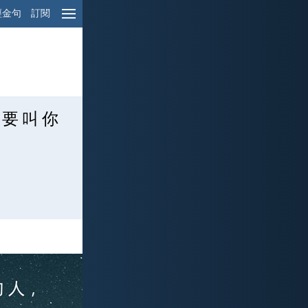
經金句
訂閱
 要 叫 你