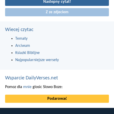
Nastepny cytat!
Z ze zdjeciem
Wiecej czytac
Tematy
Arciwum
Ksiazki Biblijne
Najpopularniejsze wersety
Wsparcie DailyVerses.net
Pomoz dla
mnie
glosic Slowo Boze:
Podarować