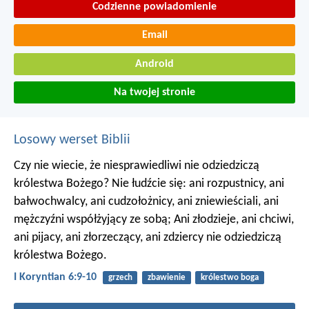
Codzienne powiadomienie
Email
Android
Na twojej stronie
Losowy werset Biblii
Czy nie wiecie, że niesprawiedliwi nie odziedziczą
królestwa Bożego? Nie łudźcie się: ani rozpustnicy, ani
bałwochwalcy, ani cudzołożnicy, ani zniewieściali, ani
mężczyźni współżyjący ze sobą; Ani złodzieje, ani chciwi,
ani pijacy, ani złorzeczący, ani zdziercy nie odziedziczą
królestwa Bożego.
I Koryntian 6:9-10
grzech
zbawienie
królestwo boga