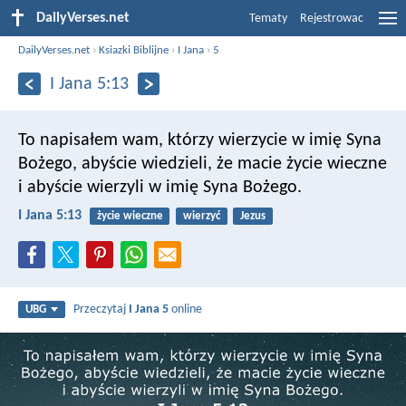
DailyVerses.net
Tematy
Rejestrowac
DailyVerses.net
›
Ksiazki Biblijne
›
I Jana
›
5
I Jana 5:13
To napisałem wam, którzy wierzycie w imię Syna
Bożego, abyście wiedzieli, że macie życie wieczne
i abyście wierzyli w imię Syna Bożego.
I Jana 5:13
życie wieczne
wierzyć
Jezus
Przeczytaj
I Jana 5
online
UBG