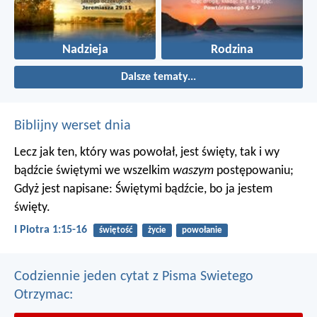
Nadzieja
Rodzina
Dalsze tematy...
Biblijny werset dnia
Lecz jak ten, który was powołał, jest święty, tak i wy
bądźcie świętymi we wszelkim
waszym
postępowaniu;
Gdyż jest napisane: Świętymi bądźcie, bo ja jestem
święty.
I Piotra 1:15-16
świętość
życie
powołanie
Codziennie jeden cytat z Pisma Swietego
Otrzymac: