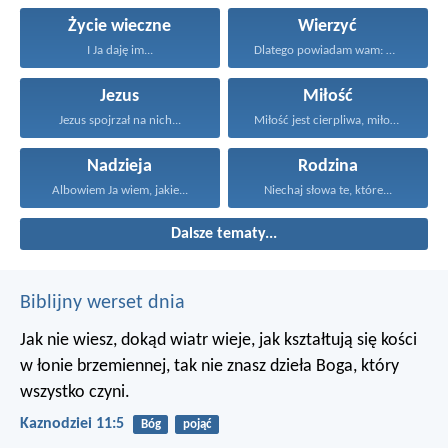
Życie wieczne
Wierzyć
I Ja daję im...
Dlatego powiadam wam: Wszystko...
Jezus
Miłość
Jezus spojrzał na nich...
Miłość jest cierpliwa, miłość...
Nadzieja
Rodzina
Albowiem Ja wiem, jakie...
Niechaj słowa te, które...
Dalsze tematy...
Biblijny werset dnia
Jak nie wiesz, dokąd wiatr wieje,
jak kształtują się kości
w łonie brzemiennej,
tak nie znasz dzieła Boga, który
wszystko czyni.
Kaznodziei 11:5
Bóg
pojąć