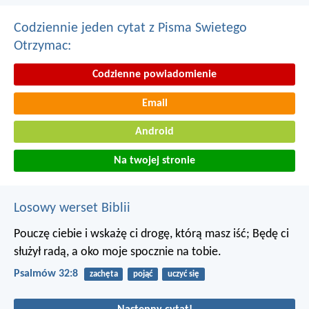
Codziennie jeden cytat z Pisma Swietego
Otrzymac:
Codzienne powiadomienie
Email
Android
Na twojej stronie
Losowy werset Biblii
Pouczę ciebie i wskażę ci drogę, którą masz iść;
Będę ci
służył radą, a oko moje spocznie na tobie.
Psalmów 32:8
zachęta
pojąć
uczyć się