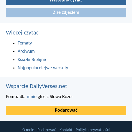
Nastepny cytat!
Z ze zdjeciem
Wiecej czytac
Tematy
Arciwum
Ksiazki Biblijne
Najpopularniejsze wersety
Wsparcie DailyVerses.net
Pomoz dla
mnie
glosic Slowo Boze:
Podarować
O mnie
Podarować
Kontakt
Polityka prywatności