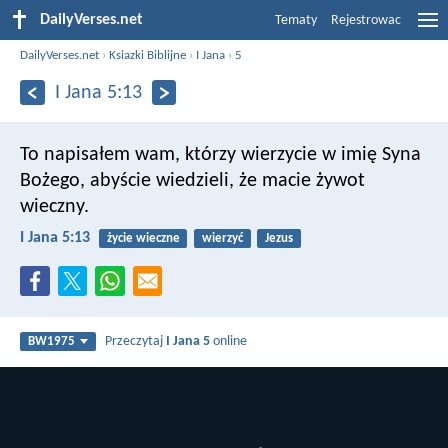
DailyVerses.net
Tematy
Rejestrowac
DailyVerses.net
›
Ksiazki Biblijne
›
I Jana
›
5
I Jana 5:13
To napisałem wam, którzy wierzycie w imię Syna
Bożego, abyście wiedzieli, że macie żywot
wieczny.
I Jana 5:13
życie wieczne
wierzyć
Jezus
Przeczytaj
I Jana 5
online
BW1975