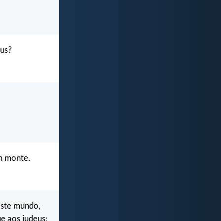
eus?
um monte.
este mundo,
e aos judeus;