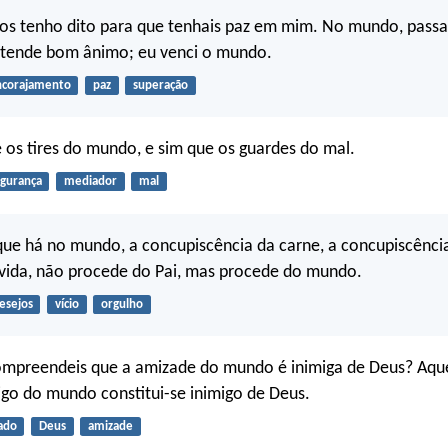
vos tenho dito para que tenhais paz em mim. No mundo, passa
s tende bom ânimo; eu venci o mundo.
ncorajamento
paz
superação
os tires do mundo, e sim que os guardes do mal.
gurança
mediador
mal
ue há no mundo, a concupiscência da carne, a concupiscência
 vida, não procede do Pai, mas procede do mundo.
esejos
vício
orgulho
compreendeis que a amizade do mundo é inimiga de Deus? Aque
igo do mundo constitui-se inimigo de Deus.
ado
Deus
amizade