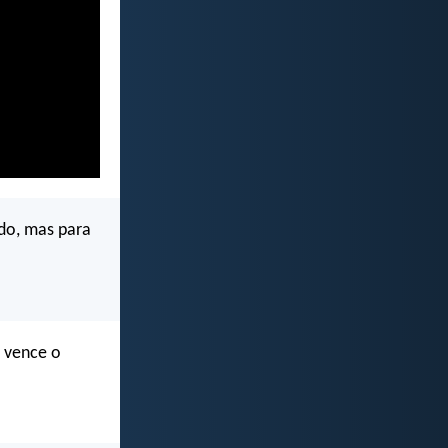
do, mas para
e vence o