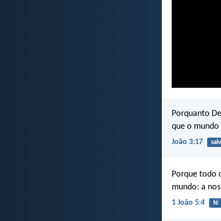
Porquanto De
que o mundo f
João 3:17
sal
Porque todo o
mundo: a nos
1 João 5:4
fé