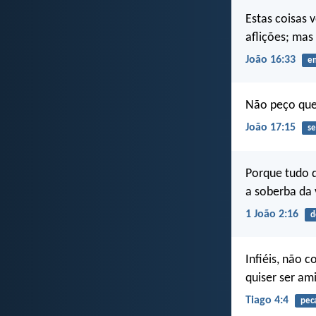
Estas coisas 
aflições; ma
João 16:33
e
Não peço que 
João 17:15
se
Porque tudo q
a soberba da
1 João 2:16
d
Infiéis, não 
quiser ser am
Tiago 4:4
pec