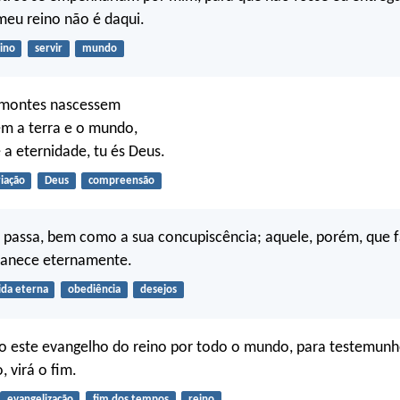
meu reino não é daqui.
ino
servir
mundo
 montes nascessem
em a terra e o mundo,
 a eternidade, tu és Deus.
riação
Deus
compreensão
 passa, bem como a sua concupiscência; aquele, porém, que f
anece eternamente.
ida eterna
obediência
desejos
o este evangelho do reino por todo o mundo, para testemunh
, virá o fim.
evangelização
fim dos tempos
reino