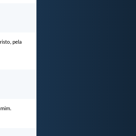
isto, pela
a mim.