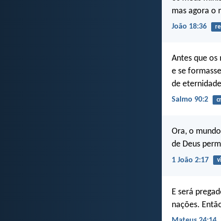
mas agora o 
João 18:36
re
Antes que os
e se formass
de eternidade
Salmo 90:2
c
Ora, o mundo
de Deus perm
1 João 2:17
v
E será pregad
nações. Então
Mateus 24:14