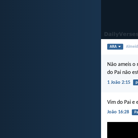
ARA
Almeida
Não ameis o 
do Pai não es
1 João 2:15
p
Vim do Pai e 
João 16:28
Pa