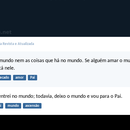
 Revista e Atualizada
mundo nem as coisas que há no mundo. Se alguém amar o m
tá nele.
ecado
amor
Pai
entrei no mundo; todavia, deixo o mundo e vou para o Pai.
i
mundo
ascensão