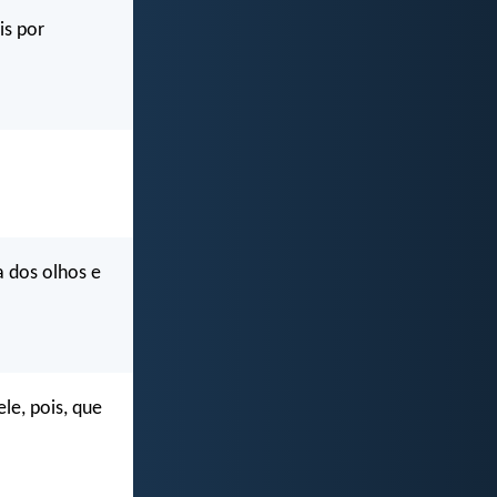
is por
 dos olhos e
le, pois, que