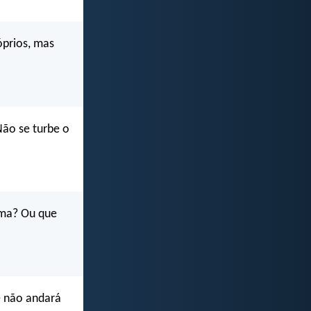
óprios, mas
Não se turbe o
lma? Ou que
e não andará