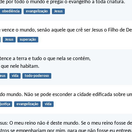
 Ide por todo o mundo e pregai o evangelho a toda criatura.
obediência
evangelização
Jesus
vence o mundo, senão aquele que crê ser Jesus o Filho de D
Jesus
superação
ence a terra e tudo o que nela se contém,
 que nele habitam.
eus
vida
todo-poderoso
z do mundo. Não se pode esconder a cidade edificada sobre 
justiça
evangelização
vida
sus: O meu reino não é deste mundo. Se o meu reino fosse d
tros se empenhariam por mim, para que não fosse eu entregu