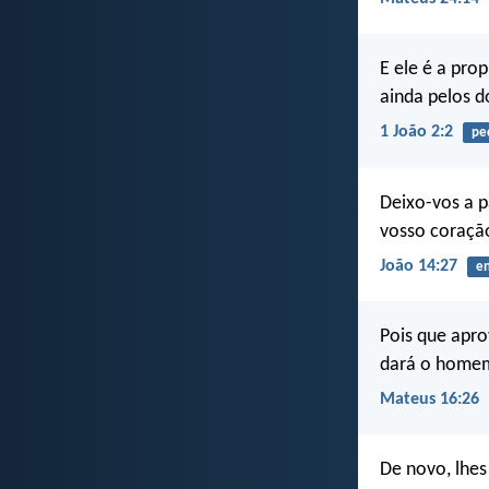
E ele é a pro
ainda pelos d
1 João 2:2
pe
Deixo-vos a p
vosso coraçã
João 14:27
e
Pois que apro
dará o homem
Mateus 16:26
De novo, lhes