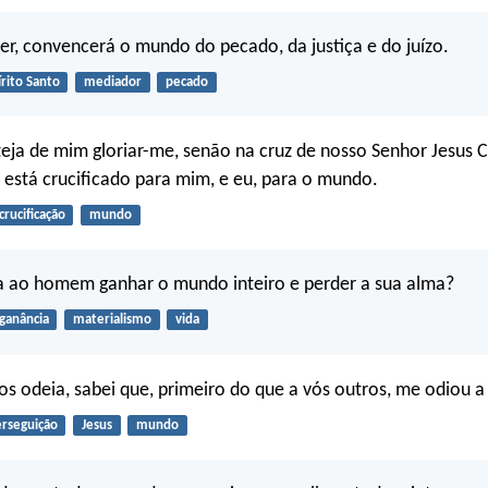
er, convencerá o mundo do pecado, da justiça e do juízo.
írito Santo
mediador
pecado
eja de mim gloriar-me, senão na cruz de nosso Senhor Jesus Cr
está crucificado para mim, e eu, para o mundo.
crucificação
mundo
a ao homem ganhar o mundo inteiro e perder a sua alma?
ganância
materialismo
vida
s odeia, sabei que, primeiro do que a vós outros, me odiou 
rseguição
Jesus
mundo