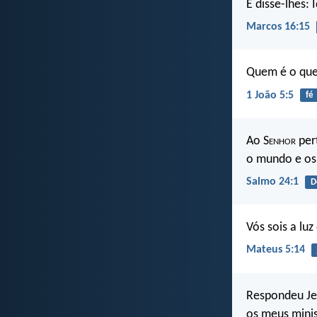
E disse-lhes:
Marcos 16:15
Quem é o que 
1 João 5:5
fé
Ao S
enhor
pert
o mundo e os
Salmo 24:1
D
Vós sois a lu
Mateus 5:14
Respondeu Je
os meus minis