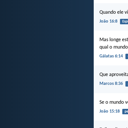
Quando ele vi
João 16:8
Esp
Mas longe est
qual o mundo 
Gálatas 6:14
Que aproveit
Marcos 8:36
Se o mundo vo
João 15:18
pe