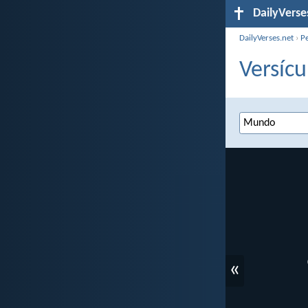
DailyVerse
DailyVerses.net
›
P
Versícu
«