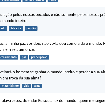
piciação pelos nossos pecados e não somente pelos nossos pr
o mundo inteiro.
cado
Salvador
perdão
az, a minha paz vos dou; não vo-la dou como a dá o mundo. 
o, nem se atemorize.
ncorajamento
paz
preocupação
veitará o homem se ganhar o mundo inteiro e perder a sua a
 em troca da sua alma?
materialismo
vida
alma
 falava Jesus, dizendo: Eu sou a luz do mundo; quem me segu