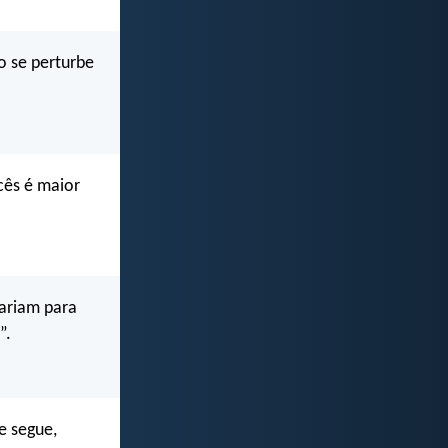
o se perturbe
cês é maior
tariam para
”.
e segue,