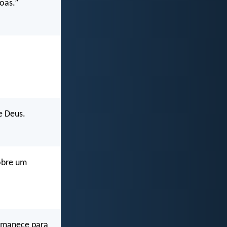
oas.”
e Deus.
obre um
ermanece para