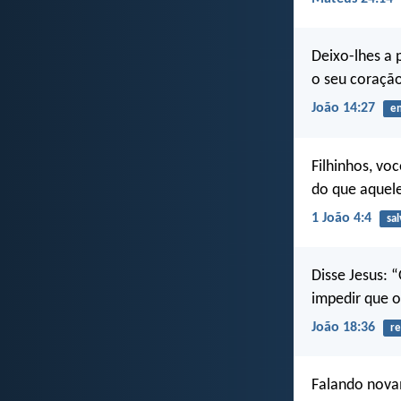
Deixo-lhes a 
o seu coraçã
João 14:27
e
Filhinhos, vo
do que aquel
1 João 4:4
sa
Disse Jesus: 
impedir que 
João 18:36
re
Falando nova