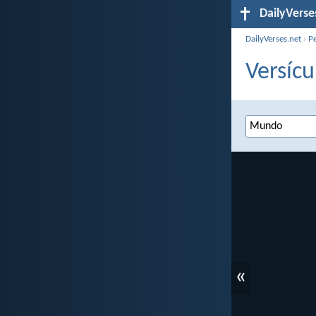
DailyVerse
DailyVerses.net
›
P
Versícu
«