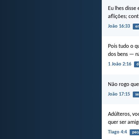
Eu lhes disse
aflições; co
João 16:33
e
Pois tudo o q
dos bens — n
1 João 2:16
d
Não rogo que 
João 17:15
se
Adúlteros, v
quer ser amig
Tiago 4:4
pec