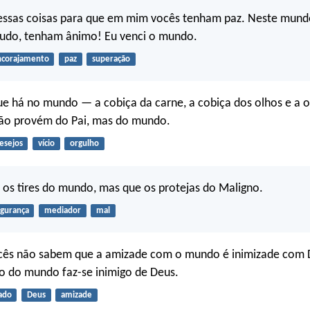
 essas coisas para que em mim vocês tenham paz. Neste mund
ntudo, tenham ânimo! Eu venci o mundo.
ncorajamento
paz
superação
ue há no mundo — a cobiça da carne, a cobiça dos olhos e a 
ão provém do Pai, mas do mundo.
esejos
vício
orgulho
os tires do mundo, mas que os protejas do Maligno.
gurança
mediador
mal
ocês não sabem que a amizade com o mundo é inimizade com
o do mundo faz-se inimigo de Deus.
ado
Deus
amizade