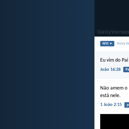
NVI
Nova Ve
Eu vim do Pai
João 16:28
Pa
Não amem o m
está nele.
1 João 2:15
p