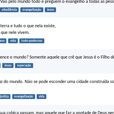
 “Vão pelo mundo todo e preguem o evangelho a todas as pess
obediência
evangelização
Jesus
terra e tudo o que nela existe,
 que nele vivem.
eus
vida
todo-poderoso
ence o mundo? Somente aquele que crê que Jesus é o Filho d
Jesus
superação
luz do mundo. Não se pode esconder uma cidade construída s
justiça
evangelização
vida
sua cobiça passam, mas aquele que faz a vontade de Deus p