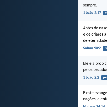
sempre.
1 João 2:17
v
Antes de nas
e de criares 
de eternidade
Salmo 90:2
c
Ele é a prop
pelos pecado
1 João 2:2
pe
E este evang
nações, e ent
Mateus 24:14