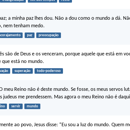
paz; a minha paz lhes dou. Não a dou como o mundo a dá. Nã
o, nem tenham medo.
ncorajamento
paz
preocupação
cês são de Deus e os venceram, porque aquele que está em vo
e que está no mundo.
lvação
superação
todo-poderoso
“O meu Reino não é deste mundo. Se fosse, os meus servos lu
os judeus me prendessem. Mas agora o meu Reino não é daqui
ino
servir
mundo
mente ao povo, Jesus disse: “Eu sou a luz do mundo. Quem m