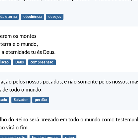
ida eterna
obediência
desejos
cerem os montes
a terra e o mundo,
 a eternidade tu és Deus.
riação
Deus
compreensão
iciação pelos nossos pecados, e não somente pelos nossos, m
s de todo o mundo.
cado
Salvador
perdão
elho do Reino será pregado em todo o mundo como testemunh
ão virá o fim.
evangelização
fim dos tempos
reino