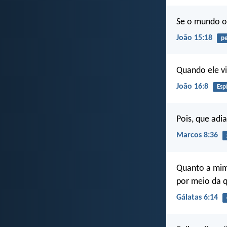
Se o mundo o
João 15:18
pe
Quando ele vi
João 16:8
Esp
Pois, que adi
Marcos 8:36
Quanto a mim,
por meio da q
Gálatas 6:14