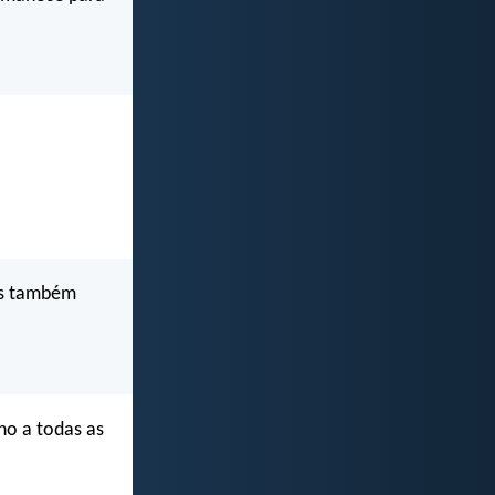
as também
o a todas as