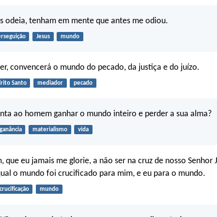
s odeia, tenham em mente que antes me odiou.
rseguição
Jesus
mundo
er, convencerá o mundo do pecado, da justiça e do juízo.
írito Santo
mediador
pecado
anta ao homem ganhar o mundo inteiro e perder a sua alma?
ganância
materialismo
vida
 que eu jamais me glorie, a não ser na cruz de nosso Senhor J
ual o mundo foi crucificado para mim, e eu para o mundo.
crucificação
mundo