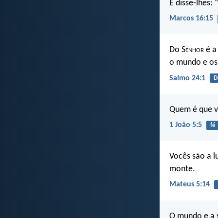
E disse-lhes:
Marcos 16:15
Do S
enhor
é a 
o mundo e os
Salmo 24:1
D
Quem é que v
1 João 5:5
fé
Vocês são a 
monte.
Mateus 5:14
O mundo e a 