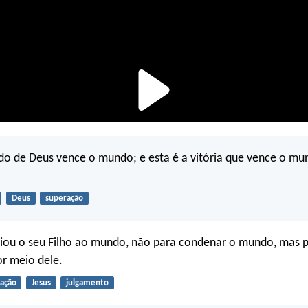
do de Deus vence o mundo; e esta é a vitória que vence o mu
Deus
superação
viou o seu Filho ao mundo, não para condenar o mundo, mas p
or meio dele.
vação
Jesus
julgamento