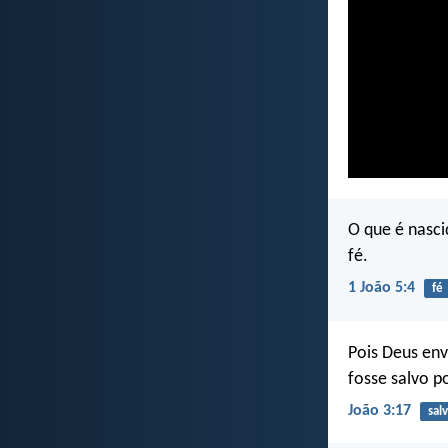
O que é nasci
fé.
1 João 5:4
fé
Pois Deus en
fosse salvo p
João 3:17
sal