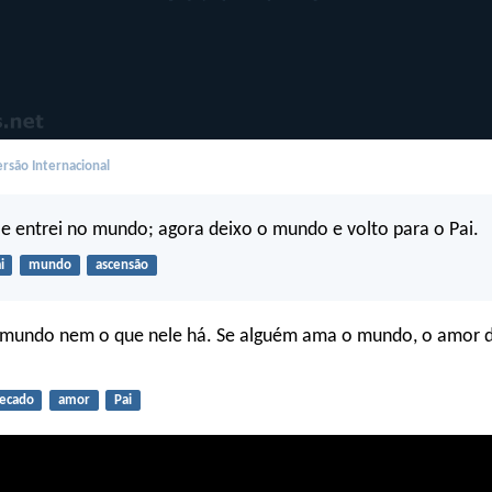
rsão Internacional
 e entrei no mundo; agora deixo o mundo e volto para o Pai.
i
mundo
ascensão
undo nem o que nele há. Se alguém ama o mundo, o amor d
ecado
amor
Pai