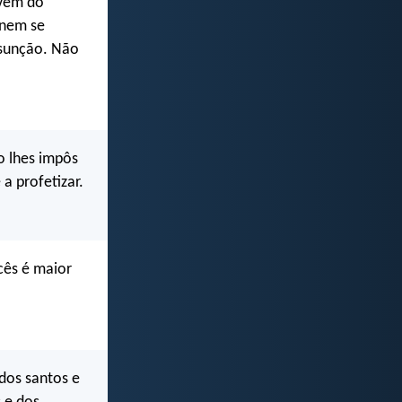
vem do
 nem se
esunção. Não
o lhes impôs
a profetizar.
cês é maior
dos santos e