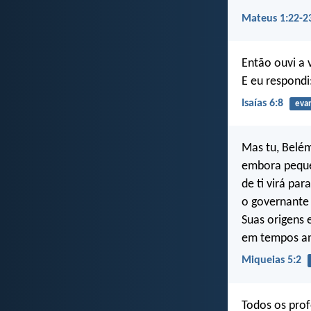
Mateus 1:22-2
Então ouvi a
E eu respondi
Isaías 6:8
evan
Mas tu, Belém
embora pequen
de ti virá pa
o governante 
Suas origens 
em tempos an
Miqueias 5:2
Todos os prof