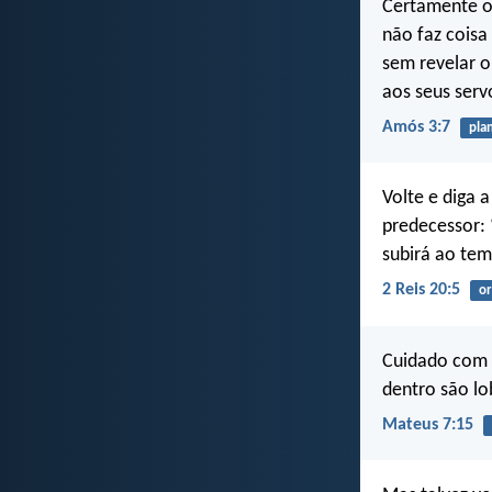
Certamente o
não faz coisa
sem revelar o
aos seus serv
Amós 3:7
pla
Volte e diga a
predecessor: ‘
subirá ao tem
2 Reis 20:5
or
Cuidado com o
dentro são l
Mateus 7:15