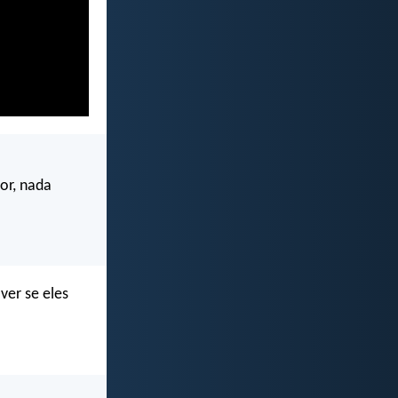
or, nada
ver se eles