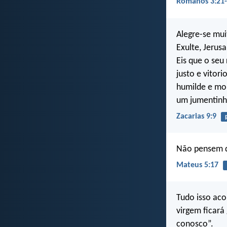
Romanos 3:21
Alegre-se mui
Exulte, Jerus
Eis que o seu
justo e vitori
humilde e mo
um jumentinho
Zacarias 9:9
Não pensem qu
Mateus 5:17
Tudo isso aco
virgem ficará
conosco”.