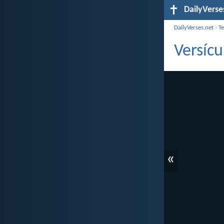
DailyVerse
DailyVerses.net
›
T
Versícu
«