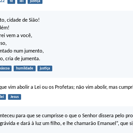
-22
fé
lei
justiça
to, cidade de Sião!
além!
 rei vem a você,
oso,
ntado num jumento,
, cria de jumenta.
páscoa
humildade
justiça
e vim abolir a Lei ou os Profetas; não vim abolir, mas cumpri
lei
Jesus
nteceu para que se cumprisse o que o Senhor dissera pelo pro
 grávida e dará à luz um filho, e lhe chamarão Emanuel”, que s