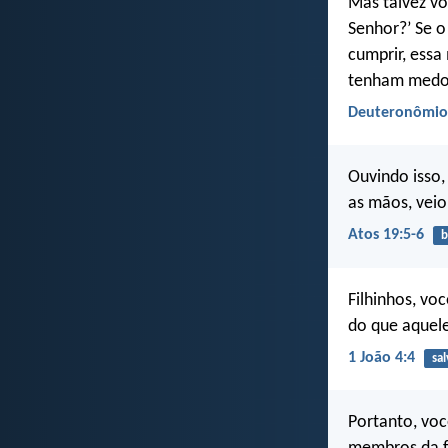
Mas talvez v
Senhor?’ Se 
cumprir, ess
tenham medo
Deuteronômio 
Ouvindo isso,
as mãos, veio
Atos 19:5-6
b
Filhinhos, vo
do que aquel
1 João 4:4
sa
Portanto, voc