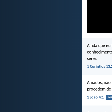
Ainda que eu 
conhecimento
serei.
1 Coríntios 13:
Amados, não c
procedem de 
1 João 4:1
co