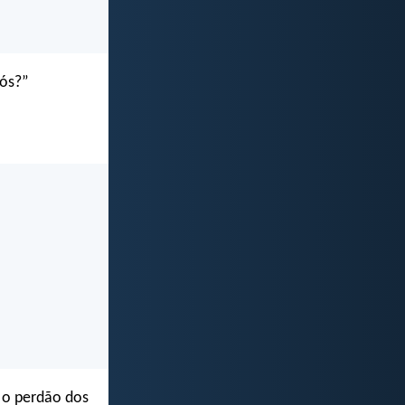
nós?”
 o perdão dos