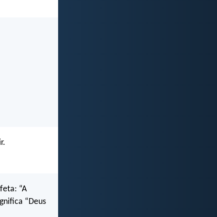
r.
feta: “A
ignifica “Deus