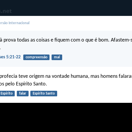
rsão Internacional
 prova todas as coisas e fiquem com o que é bom. Afastem-
.
ses 5:21-22
compreensão
mal
a profecia teve origem na vontade humana, mas homens falara
os pelo Espírito Santo.
Espírito
falar
Espírito Santo