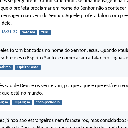
ocês se perguntem: ‘Como saberemos se uma mensagem não 
o que o profeta proclamar em nome do Senhor não acontecer
a mensagem não vem do Senhor. Aquele profeta falou com pr
 dele.
18:21-22
verdade
falar
 eles foram batizados no nome do Senhor Jesus. Quando Paul
 sobre eles o Espírito Santo, e começaram a falar em línguas e 
atismo
Espírito Santo
cês são de Deus e os venceram, porque aquele que está em vo
e que está no mundo.
lvação
superação
todo-poderoso
ês já não são estrangeiros nem forasteiros, mas concidadãos 