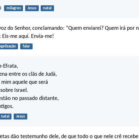
3
milagres
Jesus
natal
 voz do Senhor, conclamando: “Quem enviarei? Quem irá por 
: Eis-me aqui. Envia-me!
gelização
falar
-Efrata,
a entre os clãs de Judá,
ra mim aquele que será
sobre Israel.
estão no passado distante,
tigos.
natal
Jesus
etas dão testemunho dele, de que todo o que nele crê recebe