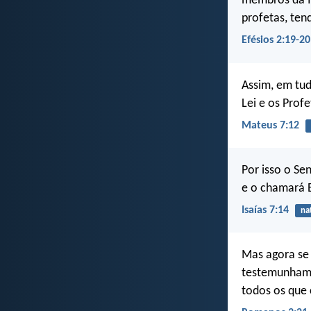
membros da fa
profetas, ten
Efésios 2:19-20
Assim, em tud
Lei e os Profe
Mateus 7:12
Por isso o Se
e o chamará 
Isaías 7:14
na
Mas agora se 
testemunham a
todos os que 