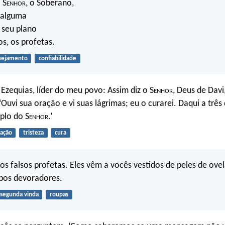
 S
enhor
, o Soberano,
 alguma
 seu plano
os, os profetas.
nejamento
confiabilidade
 Ezequias, líder do meu povo: Assim diz o S
enhor
, Deus de Davi
Ouvi sua oração e vi suas lágrimas; eu o curarei. Daqui a três
plo do S
enhor
.’
ação
tristeza
cura
s falsos profetas. Eles vêm a vocês vestidos de peles de ove
obos devoradores.
segunda vinda
roupas