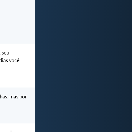
, seu
 dias você
lhas, mas por