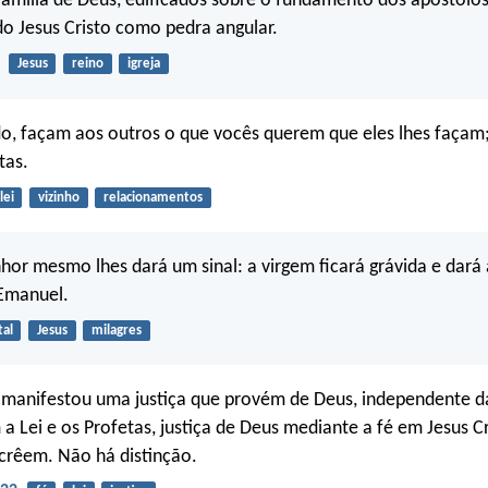
mília de Deus, edificados sobre o fundamento dos apóstolos
do Jesus Cristo como pedra angular.
Jesus
reino
igreja
o, façam aos outros o que vocês querem que eles lhes façam; 
tas.
lei
vizinho
relacionamentos
nhor mesmo lhes dará um sinal: a virgem ficará grávida e dará à
Emanuel.
tal
Jesus
milagres
manifestou uma justiça que provém de Deus, independente da
 Lei e os Profetas, justiça de Deus mediante a fé em Jesus Cr
crêem. Não há distinção.