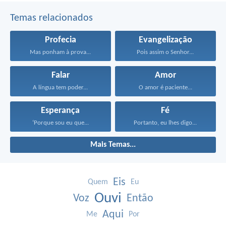
Temas relacionados
Profecia
Evangelização
Mas ponham à prova...
Pois assim o Senhor...
Falar
Amor
A língua tem poder...
O amor é paciente...
Esperança
Fé
‘Porque sou eu que...
Portanto, eu lhes digo...
Mais Temas...
Eis
Quem
Eu
Ouvi
Voz
Então
Aqui
Me
Por