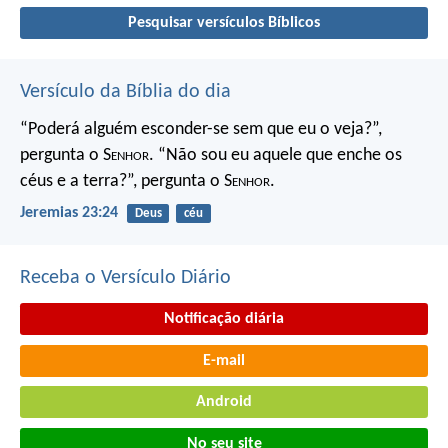
Pesquisar versículos Bíblicos
Versículo da Bíblia do dia
“Poderá alguém esconder-se
sem que eu o veja?”,
pergunta o S
enhor
.
“Não sou eu aquele que enche os
céus e a terra?”,
pergunta o S
enhor
.
Jeremias 23:24
Deus
céu
Receba o Versículo Diário
Notificação diária
E-mail
Android
No seu site