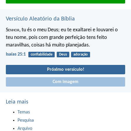
Versículo Aleatório da Bíblia
S
enhor
, tu és o meu Deus;
eu te exaltarei e louvarei o
teu nome,
pois com grande perfeição
tens feito
maravilhas,
coisas há muito planejadas.
Isaías 25:1
confiabilidade
Deus
adoração
Próximo versículo!
Com imagem
Leia mais
Temas
Pesquisa
Arquivo