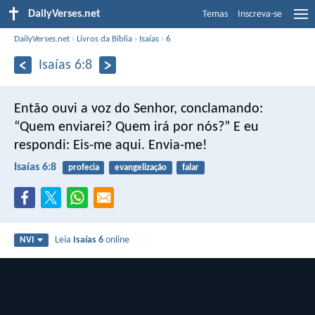
DailyVerses.net
Temas
Inscreva-se
DailyVerses.net
›
Livros da Bíblia
›
Isaías
›
6
Isaías 6:8
Então ouvi a voz do Senhor, conclamando:
“Quem enviarei? Quem irá por nós?”
E eu
respondi: Eis-me aqui. Envia-me!
Isaías 6:8
profecia
evangelização
falar
Leia
Isaías 6
online
NVI