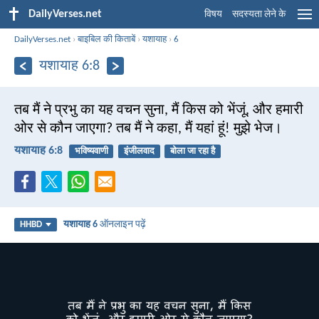
DailyVerses.net
विषय
सदस्यता लेने के
DailyVerses.net
›
बाइबिल की किताबें
›
यशायाह
›
6
यशायाह 6:8
तब मैं ने प्रभु का यह वचन सुना, मैं किस को भेंजूं, और हमारी
ओर से कौन जाएगा? तब मैं ने कहा, मैं यहां हूं! मुझे भेज।
यशायाह 6:8
भविष्यवाणी
इंजीलवाद
बोला जा रहा है
यशायाह 6
ऑनलाइन पढ़ें
HHBD