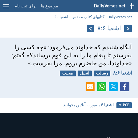
DailyVerses.net
موضوع ها
برای ثبت نام
DailyVerses.net
›
کتابهای کتاب مقدس
›
اشعيا
›
۶
اشعيا ۶:‏۸
آنگاه شنيدم كه خداوند می‌فرمود: «چه كسی را
بفرستم تا پيغام ما را به اين قوم برساند؟»
گفتم:
«خداوندا، من حاضرم بروم. مرا بفرست.»
اشعيا ۶:‏۸
رسالت
انجیل
صحبت
اشعيا ۶
بصورت آنلاین بخوانید
PCB