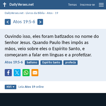
DailyVerses.net
Temas
Inscreva-se
DailyVerses.net
›
Livros da Bíblia
›
Atos
›
19
Atos 19:5-6
Ouvindo isso, eles foram batizados no nome do
Senhor Jesus. Quando Paulo lhes impôs as
mãos, veio sobre eles o Espírito Santo, e
começaram a falar em línguas e a profetizar.
Atos 19:5-6
batismo
Espírito Santo
profecia
Leia
Atos 19
online
NVI