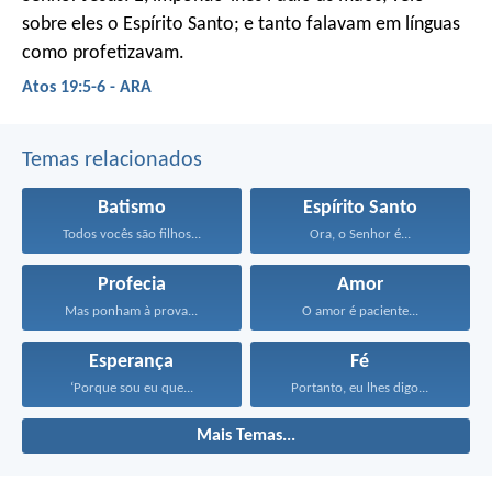
sobre eles o Espírito Santo; e tanto falavam em línguas
como profetizavam.
Atos 19:5-6 - ARA
Temas relacionados
Batismo
Espírito Santo
Todos vocês são filhos...
Ora, o Senhor é...
Profecia
Amor
Mas ponham à prova...
O amor é paciente...
Esperança
Fé
‘Porque sou eu que...
Portanto, eu lhes digo...
Mais Temas...