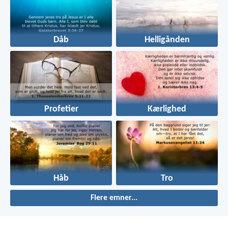
Dåb
Helligånden
Profetier
Kærlighed
Håb
Tro
Flere emner...