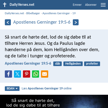
DailyVerses.net
Emner
Abonner
DailyVerses.net
›
Bibelbøger
›
Apostlenes Gerninger
›
19
Apostlenes Gerninger 19:5-6
Så snart de hørte det, lod de sig døbe til at
tilhøre Herren Jesus. Og da Paulus lagde
hænderne på dem, kom Helligånden over dem,
og de talte i tunger og profeterede.
Apostlenes Gerninger 19:5-6
dåb
Helligånden
profetier
Læs
Apostlenes Gerninger 19
online
BDAN