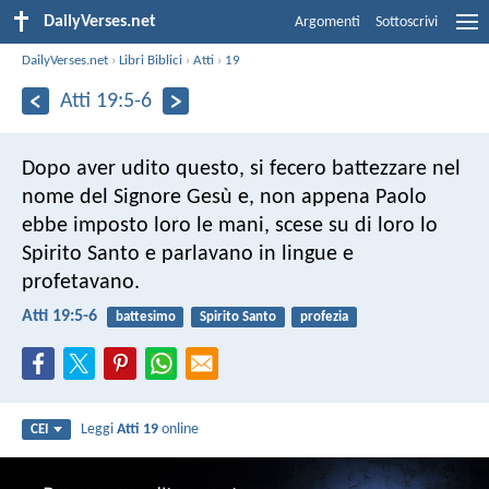
DailyVerses.net
Argomenti
Sottoscrivi
DailyVerses.net
›
Libri Biblici
›
Atti
›
19
Atti 19:5-6
Dopo aver udito questo, si fecero battezzare nel
nome del Signore Gesù e, non appena Paolo
ebbe imposto loro le mani, scese su di loro lo
Spirito Santo e parlavano in lingue e
profetavano.
Atti 19:5-6
battesimo
Spirito Santo
profezia
Leggi
Atti 19
online
CEI